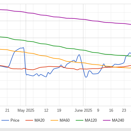
21
May 2025
12
19
June 2025
9
16
23
Price
MA20
MA60
MA120
MA240