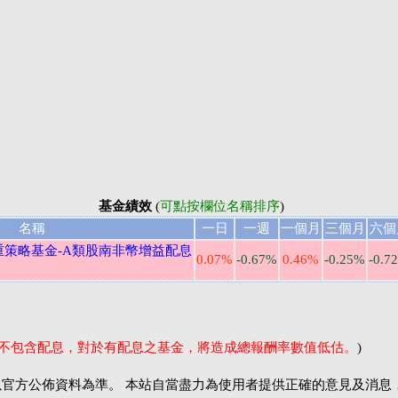
基金績效
(
可點按欄位名稱排序
)
名稱
一日
一週
一個月
三個月
六個
策略基金-A類股南非幣增益配息
0.07%
-0.67%
0.46%
-0.25%
-0.7
率不包含配息，對於有配息之基金，將造成總報酬率數值低估。
)
官方公佈資料為準。 本站自當盡力為使用者提供正確的意見及消息