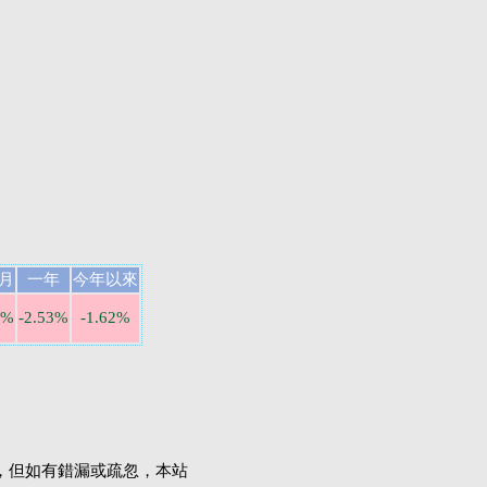
月
一年
今年以來
2%
-2.53%
-1.62%
，但如有錯漏或疏忽，本站