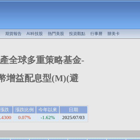
較
期貨報告
AI科技股
熱門美股
投資觀點
行事曆
辦美卡
產全球多重策略基金-
幣增益配息型(M)(避
漲跌
漲跌比例
今年以來
日期
.4300
0.07%
-1.62%
2025/07/03