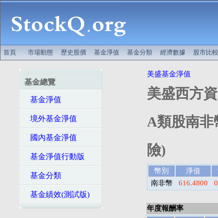
首頁
市場動態
歷史股價
基金淨值
基金分類
經濟數據
股市比
美盛基金淨值
基金總覽
美盛西方資
基金淨值
A類股南非
境外基金淨值
國內基金淨值
險)
基金淨值行動版
幣別
淨值
基金分類
南非幣
616.4800
0
基金績效(測試版)
年度報酬率