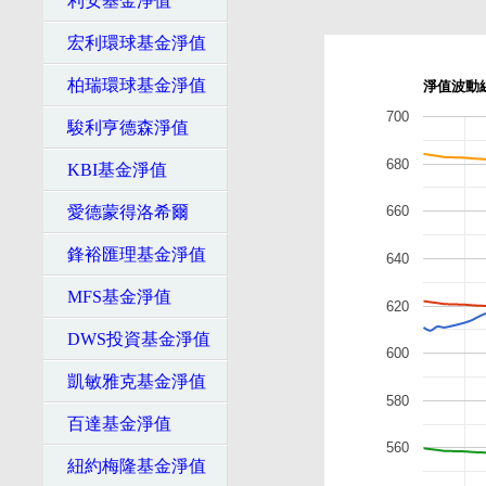
利安基金淨值
宏利環球基金淨值
柏瑞環球基金淨值
淨值波動
700
駿利亨德森淨值
680
KBI基金淨值
愛德蒙得洛希爾
660
鋒裕匯理基金淨值
640
MFS基金淨值
620
DWS投資基金淨值
600
凱敏雅克基金淨值
580
百達基金淨值
560
紐約梅隆基金淨值