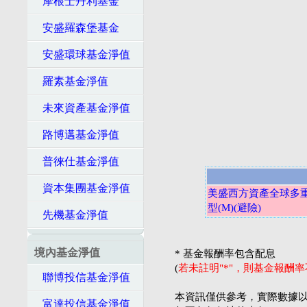
摩根士丹利基金
安盛羅森堡基金
安盛環球基金淨值
羅素基金淨值
未來資產基金淨值
路博邁基金淨值
普徠仕基金淨值
資本集團基金淨值
美盛西方資產全球多重
型(M)(避險)
先機基金淨值
境內基金淨值
* 基金報酬率包含配息
(
若未註明"*"，則基金報酬
聯博投信基金淨值
本資訊僅供參考，實際數據以
富達投信基金淨值