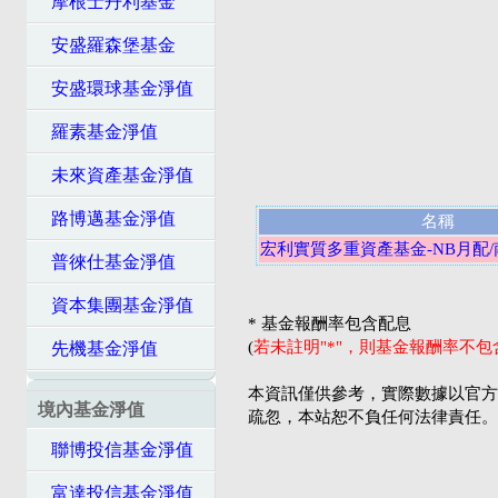
摩根士丹利基金
安盛羅森堡基金
安盛環球基金淨值
羅素基金淨值
未來資產基金淨值
路博邁基金淨值
名稱
宏利實質多重資產基金-NB月配
普徠仕基金淨值
資本集團基金淨值
* 基金報酬率包含配息
(
若未註明"*"，則基金報酬率不
先機基金淨值
本資訊僅供參考，實際數據以官方
境內基金淨值
疏忽，本站恕不負任何法律責任。
聯博投信基金淨值
富達投信基金淨值