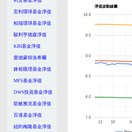
利安基金淨值
淨值波動線圖
宏利環球基金淨值
10.0
柏瑞環球基金淨值
駿利亨德森淨值
9.5
KBI基金淨值
9.0
愛德蒙得洛希爾
鋒裕匯理基金淨值
8.5
MFS基金淨值
DWS投資基金淨值
8.0
凱敏雅克基金淨值
百達基金淨值
7.5
11
18
J
紐約梅隆基金淨值
Pric