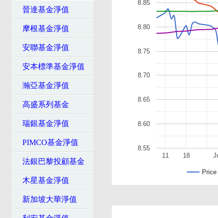
8.85
晉達基金淨值
8.80
摩根基金淨值
安聯基金淨值
8.75
安本標準基金淨值
8.70
瀚亞基金淨值
8.65
高盛系列基金
瑞銀基金淨值
8.60
PIMCO基金淨值
8.55
11
18
J
法銀巴黎投顧基金
Price
木星基金淨值
新加坡大華淨值