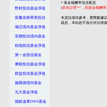
* 基金報酬率包含配息
(
若未註明"*"，則基金報酬
野村投信基金淨值
富蘭克林華美投信
本資訊僅供參考，實際數據以
疏忽，本站恕不負任何法律
瀚亞境內基金淨值
安聯投信境內基金
柏瑞投信基金淨值
第一金投信基金
摩根投信基金淨值
群益投信基金淨值
施羅德境內基金
元大基金淨值
德銀遠東DWS基金