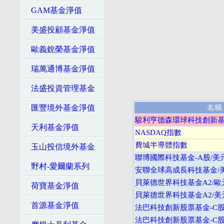
GAM基金淨值
美盛投顧基金淨值
歐義銳榮基金淨值
瑞萬通博基金淨值
法盛投資管理基金
匯豐境外基金淨值
名稱
駿利亨德森環球科技創新基金
天利基金淨值
NASDAQ指數
費城半導體指數
玉山投信境外基金
聯博國際科技基金-A股/美
野村-愛爾蘭系列
安聯全球高成長科技基金/
貝萊德世界科技基金A2/歐
荷寶基金淨值
貝萊德世界科技基金A2/美
首源基金淨值
法巴科技創新股票基金-C股
法巴科技創新股票基金-C股