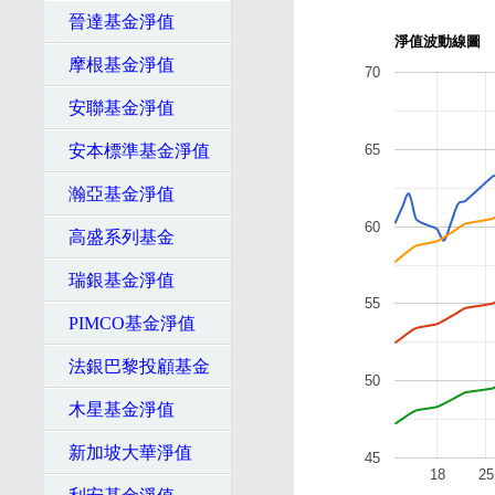
晉達基金淨值
淨值波動線圖
摩根基金淨值
70
安聯基金淨值
65
安本標準基金淨值
瀚亞基金淨值
60
高盛系列基金
瑞銀基金淨值
55
PIMCO基金淨值
法銀巴黎投顧基金
50
木星基金淨值
新加坡大華淨值
45
18
25