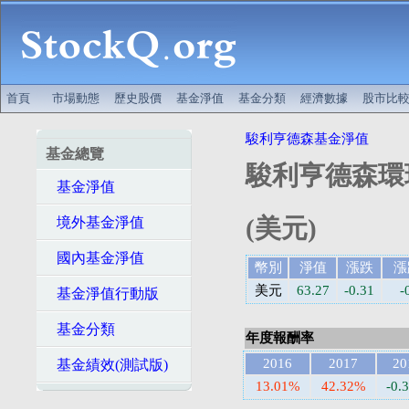
首頁
市場動態
歷史股價
基金淨值
基金分類
經濟數據
股市比
駿利亨德森基金淨值
基金總覽
駿利亨德森環
基金淨值
(美元)
境外基金淨值
國內基金淨值
幣別
淨值
漲跌
漲
美元
63.27
-0.31
-
基金淨值行動版
基金分類
年度報酬率
2016
2017
20
基金績效(測試版)
13.01%
42.32%
-0.