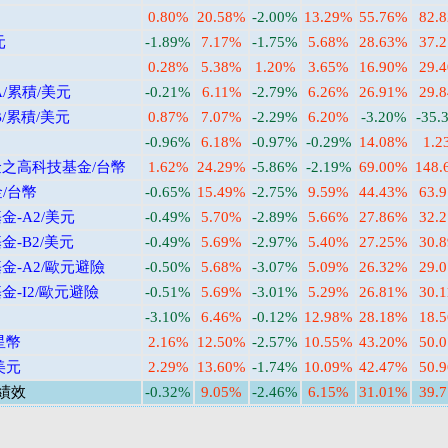
0.80%
20.58%
-2.00%
13.29%
55.76%
82.
元
-1.89%
7.17%
-1.75%
5.68%
28.63%
37.
0.28%
5.38%
1.20%
3.65%
16.90%
29.
/累積/美元
-0.21%
6.11%
-2.79%
6.26%
26.91%
29.
/累積/美元
0.87%
7.07%
-2.29%
6.20%
-3.20%
-35.
-0.96%
6.18%
-0.97%
-0.29%
14.08%
1.2
之高科技基金/台幣
1.62%
24.29%
-5.86%
-2.19%
69.00%
148.
/台幣
-0.65%
15.49%
-2.75%
9.59%
44.43%
63.
-A2/美元
-0.49%
5.70%
-2.89%
5.66%
27.86%
32.
-B2/美元
-0.49%
5.69%
-2.97%
5.40%
27.25%
30.
-A2/歐元避險
-0.50%
5.68%
-3.07%
5.09%
26.32%
29.
-I2/歐元避險
-0.51%
5.69%
-3.01%
5.29%
26.81%
30.
-3.10%
6.46%
-0.12%
12.98%
28.18%
18.
星幣
2.16%
12.50%
-2.57%
10.55%
43.20%
50.
美元
2.29%
13.60%
-1.74%
10.09%
42.47%
50.
績效
-0.32%
9.05%
-2.46%
6.15%
31.01%
39.