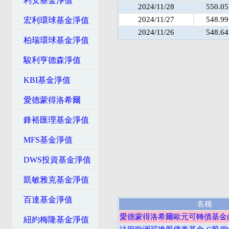
利安基金淨值
2024/11/28
550.05
2024/11/27
548.99
宏利環球基金淨值
2024/11/26
548.64
柏瑞環球基金淨值
駿利亨德森淨值
KBI基金淨值
愛德蒙得洛希爾
鋒裕匯理基金淨值
MFS基金淨值
DWS投資基金淨值
凱敏雅克基金淨值
百達基金淨值
名稱
愛德蒙得洛希爾歐元可轉債基金(
紐約梅隆基金淨值