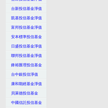
台新投信基金淨值
凱基投信基金淨值
富邦投信基金淨值
安本標準投信基金
日盛投信基金淨值
聯邦投信基金淨值
鋒裕匯理投信基金
台中銀投信淨值
康和期經基金淨值
貝萊德投信基金
中國信託投信基金