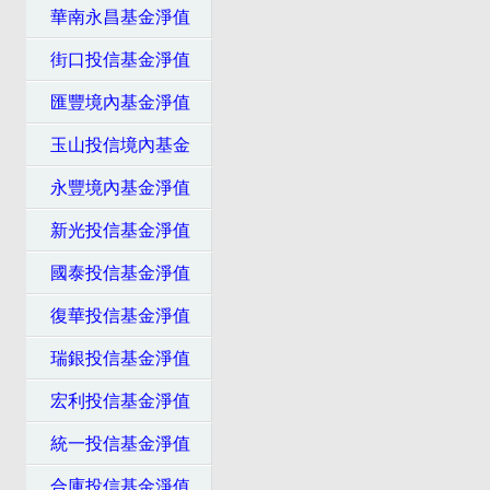
華南永昌基金淨值
街口投信基金淨值
匯豐境內基金淨值
玉山投信境內基金
永豐境內基金淨值
新光投信基金淨值
國泰投信基金淨值
復華投信基金淨值
瑞銀投信基金淨值
宏利投信基金淨值
統一投信基金淨值
合庫投信基金淨值