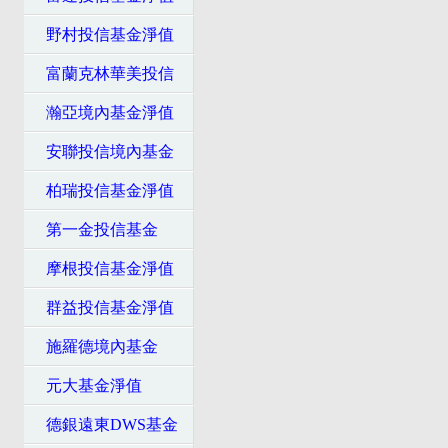
野村投信基金淨值
富蘭克林華美投信
瀚亞境內基金淨值
安聯投信境內基金
柏瑞投信基金淨值
第一金投信基金
摩根投信基金淨值
群益投信基金淨值
施羅德境內基金
元大基金淨值
德銀遠東DWS基金