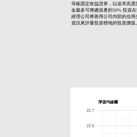
等級固定收益證券，以追求高度
金最多可將總資產的50% 投資
經理公司將善用公司內部的信用
資訊來評量投資標地的投資價值
淨值均線圖
22.7
22.6