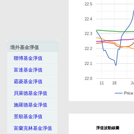
22.5
22.4
22.3
境外基金淨值
22.2
聯博基金淨值
22.1
富達基金淨值
22.0
霸菱基金淨值
11
18
J
貝萊德基金淨值
Price
施羅德基金淨值
景順基金淨值
富蘭克林基金淨值
淨值波動線圖