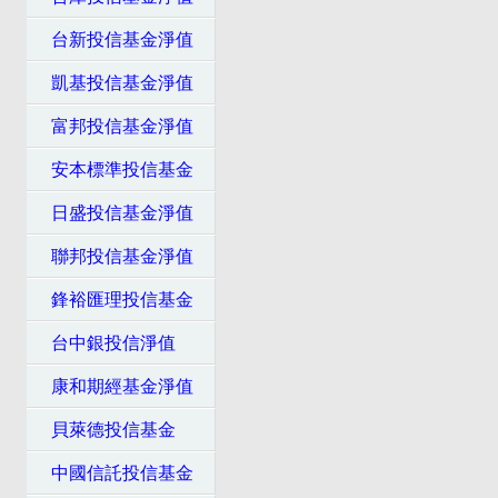
台新投信基金淨值
凱基投信基金淨值
富邦投信基金淨值
安本標準投信基金
日盛投信基金淨值
聯邦投信基金淨值
鋒裕匯理投信基金
台中銀投信淨值
康和期經基金淨值
貝萊德投信基金
中國信託投信基金