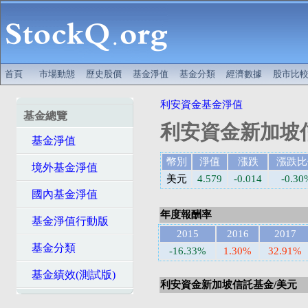
首頁
市場動態
歷史股價
基金淨值
基金分類
經濟數據
股市比
利安資金基金淨值
基金總覽
利安資金新加坡
基金淨值
幣別
淨值
漲跌
漲跌比
境外基金淨值
美元
4.579
-0.014
-0.30
國內基金淨值
年度報酬率
基金淨值行動版
2015
2016
2017
基金分類
-16.33%
1.30%
32.91%
基金績效(測試版)
利安資金新加坡信託基金/美元