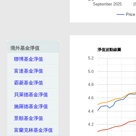
September 2025
1
Price
境外基金淨值
淨值波動線圖
5.2
聯博基金淨值
富達基金淨值
5.0
霸菱基金淨值
4.8
貝萊德基金淨值
4.6
施羅德基金淨值
4.4
景順基金淨值
4.2
富蘭克林基金淨值