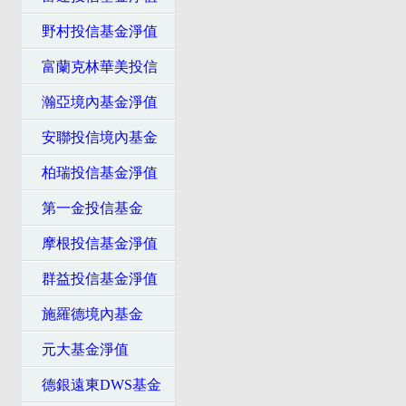
野村投信基金淨值
富蘭克林華美投信
瀚亞境內基金淨值
安聯投信境內基金
柏瑞投信基金淨值
第一金投信基金
摩根投信基金淨值
群益投信基金淨值
施羅德境內基金
元大基金淨值
德銀遠東DWS基金