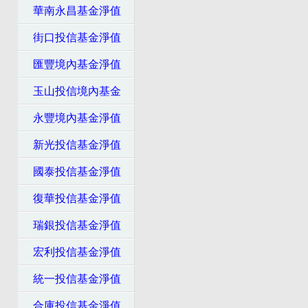
華南永昌基金淨值
街口投信基金淨值
匯豐境內基金淨值
玉山投信境內基金
永豐境內基金淨值
新光投信基金淨值
國泰投信基金淨值
復華投信基金淨值
瑞銀投信基金淨值
宏利投信基金淨值
統一投信基金淨值
合庫投信基金淨值