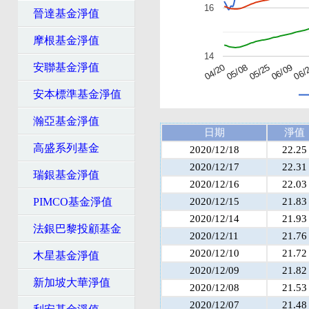
16
晉達基金淨值
摩根基金淨值
14
安聯基金淨值
06/
04/20
05/08
05/25
06/09
安本標準基金淨值
瀚亞基金淨值
日期
淨值
高盛系列基金
2020/12/18
22.25
2020/12/17
22.31
瑞銀基金淨值
2020/12/16
22.03
PIMCO基金淨值
2020/12/15
21.83
2020/12/14
21.93
法銀巴黎投顧基金
2020/12/11
21.76
2020/12/10
21.72
木星基金淨值
2020/12/09
21.82
新加坡大華淨值
2020/12/08
21.53
2020/12/07
21.48