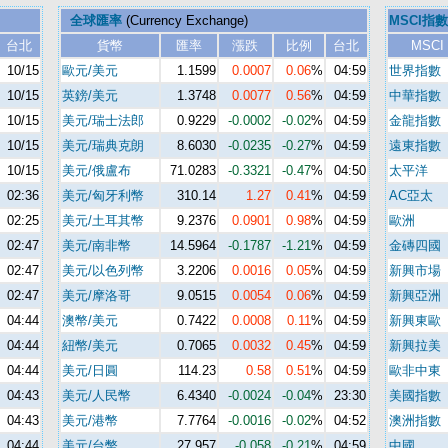
全球匯率
(Currency Exchange)
MSCI指數
台北
貨幣
匯率
漲跌
比例
台北
MSCI
10/15
歐元/美元
1.1599
0.0007
0.06
%
04:59
世界指數
10/15
英鎊/美元
1.3748
0.0077
0.56
%
04:59
中華指數
10/15
美元/瑞士法郎
0.9229
-0.0002
-0.02
%
04:59
金龍指數
10/15
美元/瑞典克朗
8.6030
-0.0235
-0.27
%
04:59
遠東指數
10/15
美元/俄盧布
71.0283
-0.3321
-0.47
%
04:50
太平洋
02:36
美元/匈牙利幣
310.14
1.27
0.41
%
04:59
AC亞太
02:25
美元/土耳其幣
9.2376
0.0901
0.98
%
04:59
歐洲
02:47
美元/南非幣
14.5964
-0.1787
-1.21
%
04:59
金磚四國
02:47
美元/以色列幣
3.2206
0.0016
0.05
%
04:59
新興市場
02:47
美元/摩洛哥
9.0515
0.0054
0.06
%
04:59
新興亞洲
04:44
澳幣/美元
0.7422
0.0008
0.11
%
04:59
新興東歐
04:44
紐幣/美元
0.7065
0.0032
0.45
%
04:59
新興拉美
04:44
美元/日圓
114.23
0.58
0.51
%
04:59
歐非中東
04:43
美元/人民幣
6.4340
-0.0024
-0.04
%
23:30
美國指數
04:43
美元/港幣
7.7764
-0.0016
-0.02
%
04:52
澳洲指數
04:44
美元/台幣
27.957
-0.058
-0.21
%
04:59
中國