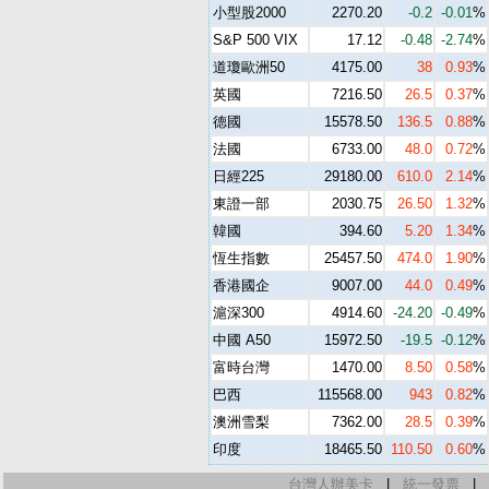
小型股2000
2270.20
-0.2
-0.01
%
S&P 500 VIX
17.12
-0.48
-2.74
%
道瓊歐洲50
4175.00
38
0.93
%
英國
7216.50
26.5
0.37
%
德國
15578.50
136.5
0.88
%
法國
6733.00
48.0
0.72
%
日經225
29180.00
610.0
2.14
%
東證一部
2030.75
26.50
1.32
%
韓國
394.60
5.20
1.34
%
恆生指數
25457.50
474.0
1.90
%
香港國企
9007.00
44.0
0.49
%
滬深300
4914.60
-24.20
-0.49
%
中國 A50
15972.50
-19.5
-0.12
%
富時台灣
1470.00
8.50
0.58
%
巴西
115568.00
943
0.82
%
澳洲雪梨
7362.00
28.5
0.39
%
印度
18465.50
110.50
0.60
%
台灣人辦美卡
|
統一發票
|