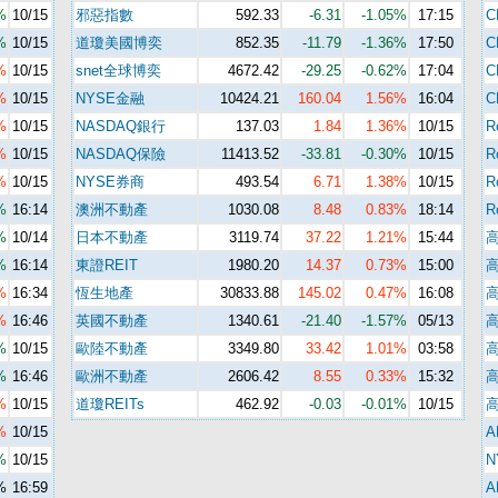
%
10/15
邪惡指數
592.33
-6.31
-1.05%
17:15
C
%
10/15
道瓊美國博奕
852.35
-11.79
-1.36%
17:50
%
10/15
snet全球博奕
4672.42
-29.25
-0.62%
17:04
%
10/15
NYSE金融
10424.21
160.04
1.56%
16:04
C
%
10/15
NASDAQ銀行
137.03
1.84
1.36%
10/15
R
%
10/15
NASDAQ保險
11413.52
-33.81
-0.30%
10/15
R
%
10/15
NYSE券商
493.54
6.71
1.38%
10/15
R
%
16:14
澳洲不動產
1030.08
8.48
0.83%
18:14
R
%
10/14
日本不動產
3119.74
37.22
1.21%
15:44
%
16:14
東證REIT
1980.20
14.37
0.73%
15:00
%
16:34
恆生地產
30833.88
145.02
0.47%
16:08
%
16:46
英國不動產
1340.61
-21.40
-1.57%
05/13
%
10/15
歐陸不動產
3349.80
33.42
1.01%
03:58
%
16:46
歐洲不動產
2606.42
8.55
0.33%
15:32
%
10/15
道瓊REITs
462.92
-0.03
-0.01%
10/15
%
10/15
A
%
10/15
N
%
16:59
A