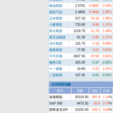
燃油期貨
2.5701
0.0087
0.34%
無鉛汽油
2.4800
0.0450
1.85%
玉米期貨
527.10
10.10
1.95%
小麥期貨
733.80
8.80
1.21%
黃豆期貨
1218.75
12.75
1.06%
黃豆油期貨
61.39
0.95
1.57%
活牛期貨
125.75
0.10
0.08%
瘦豬期貨
77.95
0.62
0.81%
可可豆期
2607.50
23.50
0.91%
咖啡C期
203.28
-5.97
-2.85%
十一號糖
19.80
0.21
1.07%
二號棉期
107.05
-0.05
-0.05%
全球期貨指數
股市
指數
漲跌
比例
道瓊期指
35310.00
397.4
1.14
%
S&P 500
4473.20
35.0
0.79
%
那斯達克100
15155.50
103.1
0.68
%