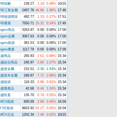
RB指數
239.27
1.14
0.48%
10/15
CRB工業金屬
2407.78
46.86
1.98%
17:46
CRB能源開採
492.77
1.33
0.27%
17:51
RB農業
7550.71
25.32
0.34%
17:45
ogers商品
3263.97
0.00
0.00%
17:00
ogers金屬
3067.63
0.00
0.00%
17:00
ogers能源
381.53
0.00
0.00%
17:00
ogers農產
1117.79
0.00
0.00%
17:00
高盛商品
265.83
2.61
0.99%
15:34
高盛綜合商品
245.97
2.60
1.07%
15:34
高盛貴金屬
215.51
-3.36
-1.54%
15:34
高盛基本金屬
268.87
7.72
2.96%
15:34
高盛能源
119.33
0.96
0.81%
15:34
高盛農產品
42.68
0.44
1.04%
15:34
高盛牲畜
135.70
0.74
0.55%
15:34
MEX能源
600.69
2.69
0.45%
16:04
YSE能源
9603.92
62.27
0.65%
16:04
MEX石油
1202.34
7.49
0.63%
10/15