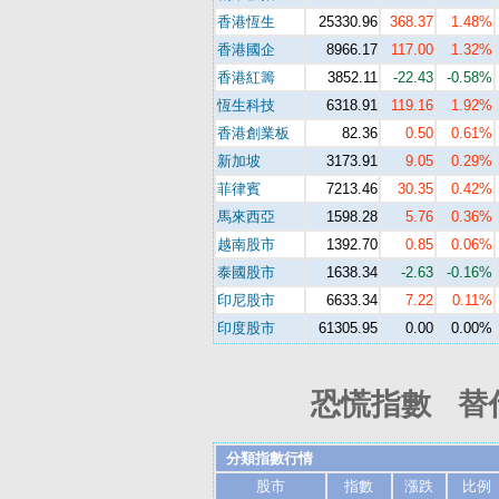
香港恆生
25330.96
368.37
1.48%
香港國企
8966.17
117.00
1.32%
香港紅籌
3852.11
-22.43
-0.58%
恆生科技
6318.91
119.16
1.92%
香港創業板
82.36
0.50
0.61%
新加坡
3173.91
9.05
0.29%
菲律賓
7213.46
30.35
0.42%
馬來西亞
1598.28
5.76
0.36%
越南股市
1392.70
0.85
0.06%
泰國股市
1638.34
-2.63
-0.16%
印尼股市
6633.34
7.22
0.11%
印度股市
61305.95
0.00
0.00%
恐慌指數 替
分類指數行情
股市
指數
漲跌
比例