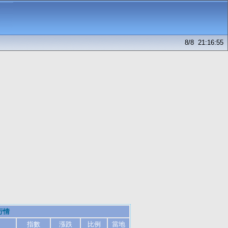
8/8 21:16:55
行情
指數
漲跌
比例
當地