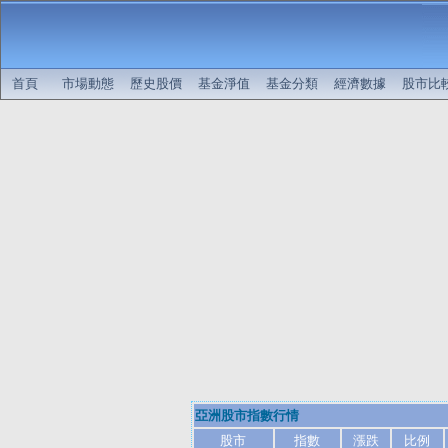
首頁
市場動態
歷史股價
基金淨值
基金分類
經濟數據
股市比
亞洲股市指數行情
股市
指數
漲跌
比例