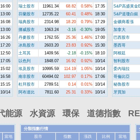
16:00
瑞士股市
11961.34
68.82
0.58%
17:35
S&P高盛黃金
13:00
芬蘭股市
12735.22
60.41
0.48%
18:30
S&P道瓊白銀
16:08
瑞典股市
2314.98
18.20
0.79%
17:29
金礦商看漲
13:00
挪威股市
1063.24
-3.16
-0.30%
19:05
加拿大
16:26
丹麥股市
1762.55
25.36
1.46%
17:00
巴西股市
17:20
冰島股市
2603.20
23.83
0.92%
15:30
墨西哥
12:50
土耳其
1409.56
-2.18
-0.15%
18:10
阿根廷
17:05
以色列
1848.07
16.92
0.92%
10/14
智利股市
15:02
埃及股市
10995.59
114.19
1.05%
10/14
委內瑞拉
16:58
南非股市
60494.02
102.97
0.17%
17:06
哥倫比亞
15:15
杜拜股市
2789.51
0.14
0.01%
10/14
秘魯股市
10/14
阿布達比
7811.60
25.31
0.33%
10/14
牙買加
代能源 水資源 環保 道德指數 REI
分類指數行情
當地
股市
指數
漲跌
比例
當地