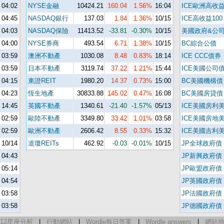
04:02
NYSE金融
10424.21
160.04
1.56%
16:04
ICE歐洲高收
04:45
NASDAQ銀行
137.03
1.84
1.36%
10/15
ICE高收益100
04:03
NASDAQ保險
11413.52
-33.81
-0.30%
10/15
美國政府&公
04:00
NYSE券商
493.54
6.71
1.38%
10/15
BC綜合公債
03:59
澳洲不動產
1030.08
8.48
0.83%
18:14
ICE CCC債券
03:59
日本不動產
3119.74
37.22
1.21%
15:44
ICE美國公司
04:15
東證REIT
1980.20
14.37
0.73%
15:00
BC美國機構債
04:23
恆生地產
30833.88
145.02
0.47%
16:08
BC美國房貸債
14:45
英國不動產
1340.61
-21.40
-1.57%
05/13
ICE美國房利
02:59
歐陸不動產
3349.80
33.42
1.01%
03:58
ICE美國房地
02:59
歐洲不動產
2606.42
8.55
0.33%
15:32
ICE美國吉利
10/14
道瓊REITs
462.92
-0.03
-0.01%
10/15
JP全球政府債
04:43
JP新興政府債
05:14
JP歐盟政府債
04:54
JP英國政府債
03:58
JP法國政府債
03:58
JP德國政府債
12星座分析
|
行動網站
|
Wordle每日答案
|
Wordle answers
|
網站