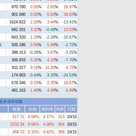
870.780
0.00
%
2.65
%
28.97
%
901.680
0.82
%
6.63
%
34.83
%
1624.822
2.50
%
3.44
%
-13.41
%
682.201
3.32
%
-0.49
%
13.53
%
603.320
1.28
%
-2.28
%
-10.67
%
數
505.186
0.56
%
5.99
%
-2.72
%
388.313
-0.28
%
3.67
%
-3.25
%
306.933
0.25
%
4.22
%
-7.70
%
811.327
0.16
%
11.20
%
4.72
%
174.903
-0.44
%
-3.25
%
-24.53
%
678.346
0.15
%
2.35
%
18.67
%
481.163
1.46
%
4.99
%
6.89
%
更多債券指數
收盤
比例
殖利率
利差
日期
數
517.71
0.04%
4.17%
313
10/15
益
2232.34
0.06%
4.08%
304
10/15
益
458.72
0.10%
4.62%
389
10/15