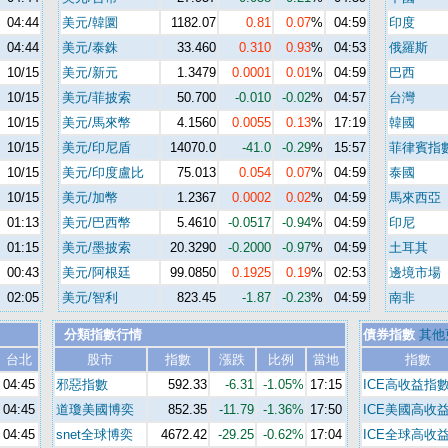
04:44
美元/韓圜
1182.07
0.81
0.07
%
04:59
印度
04:44
美元/泰銖
33.460
0.310
0.93
%
04:53
俄羅斯
10/15
美元/新元
1.3479
0.0001
0.01
%
04:59
巴西
10/15
美元/菲披索
50.700
-0.010
-0.02
%
04:57
台灣
10/15
美元/馬來幣
4.1560
0.0055
0.13
%
17:19
韓國
10/15
美元/印尼盾
14070.0
-41.0
-0.29
%
15:57
菲律賓指
10/15
美元/印度盧比
75.013
0.054
0.07
%
04:59
泰國
10/15
美元/加幣
1.2367
0.0002
0.02
%
04:59
馬來西亞
01:13
美元/巴西幣
5.4610
-0.0517
-0.94
%
04:59
印尼
01:15
美元/墨披索
20.3290
-0.2000
-0.97
%
04:59
土耳其
00:43
美元/阿根廷
99.0850
0.1925
0.19
%
02:53
邊境市場
02:05
美元/智利
823.45
-1.87
-0.23
%
04:59
南非
分類指數行情
債券指數
其他
台北
股市
指數
漲跌
比例
當地
指數
04:45
邪惡指數
592.33
-6.31
-1.05%
17:15
ICE高收益指
04:45
道瓊美國博奕
852.35
-11.79
-1.36%
17:50
ICE美國高收
04:45
snet全球博奕
4672.42
-29.25
-0.62%
17:04
ICE全球高收