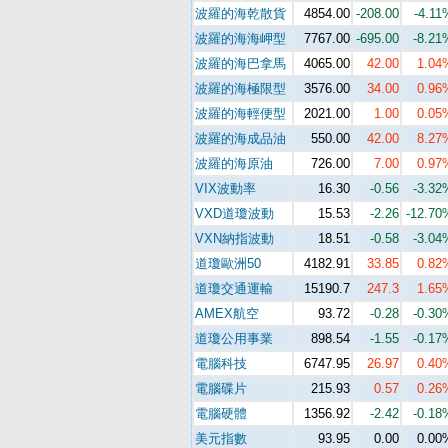
波羅的海乾散貨
4854.00
-208.00
-4.11
波羅的海海岬型
7767.00
-695.00
-8.21
波羅的海巴拿馬
4065.00
42.00
1.04
波羅的海極限型
3576.00
34.00
0.96
波羅的海輕便型
2021.00
1.00
0.05
波羅的海成品油
550.00
42.00
8.27
波羅的海原油
726.00
7.00
0.97
VIX波動率
16.30
-0.56
-3.32
VXD道瓊波動
15.53
-2.26
-12.70
VXN納指波動
18.51
-0.58
-3.04
道瓊歐洲50
4182.91
33.85
0.82
道瓊交通運輸
15190.7
247.3
1.65
AMEX航空
93.72
-0.28
-0.30
道瓊公用事業
898.54
-1.55
-0.17
電腦科技
6747.95
26.97
0.40
電腦碟片
215.93
0.57
0.26
電腦硬體
1356.92
-2.42
-0.18
美元指數
93.95
0.00
0.00