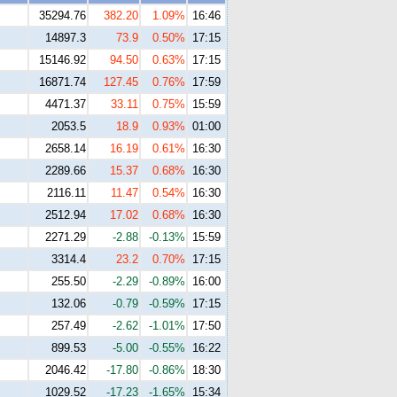
35294.76
382.20
1.09%
16:46
14897.3
73.9
0.50%
17:15
15146.92
94.50
0.63%
17:15
16871.74
127.45
0.76%
17:59
4471.37
33.11
0.75%
15:59
2053.5
18.9
0.93%
01:00
2658.14
16.19
0.61%
16:30
2289.66
15.37
0.68%
16:30
2116.11
11.47
0.54%
16:30
2512.94
17.02
0.68%
16:30
2271.29
-2.88
-0.13%
15:59
3314.4
23.2
0.70%
17:15
255.50
-2.29
-0.89%
16:00
132.06
-0.79
-0.59%
17:15
257.49
-2.62
-1.01%
17:50
899.53
-5.00
-0.55%
16:22
2046.42
-17.80
-0.86%
18:30
1029.52
-17.23
-1.65%
15:34