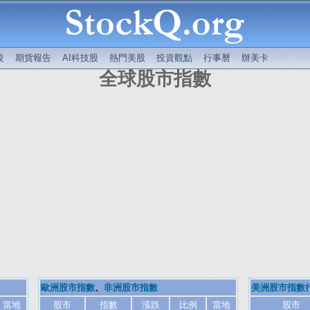
較
期貨報告
AI科技股
熱門美股
投資觀點
行事曆
辦美卡
全球股市指數
歐洲股市指數
、
非洲股市指數
美洲股市指數
當地
股市
指數
漲跌
比例
當地
股市