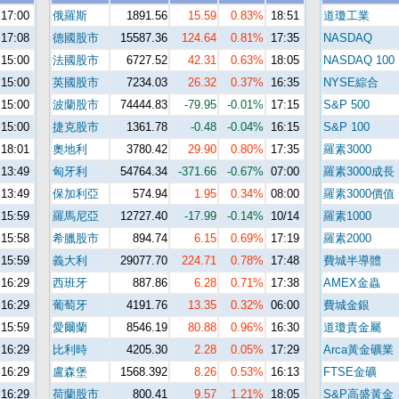
17:00
俄羅斯
1891.56
15.59
0.83%
18:51
道瓊工業
17:08
德國股市
15587.36
124.64
0.81%
17:35
NASDAQ
15:00
法國股市
6727.52
42.31
0.63%
18:05
NASDAQ 100
15:00
英國股市
7234.03
26.32
0.37%
16:35
NYSE綜合
15:00
波蘭股市
74444.83
-79.95
-0.01%
17:15
S&P 500
15:00
捷克股市
1361.78
-0.48
-0.04%
16:15
S&P 100
18:01
奧地利
3780.42
29.90
0.80%
17:35
羅素3000
13:49
匈牙利
54764.34
-371.66
-0.67%
07:00
羅素3000成長
13:49
保加利亞
574.94
1.95
0.34%
08:00
羅素3000價值
15:59
羅馬尼亞
12727.40
-17.99
-0.14%
10/14
羅素1000
15:58
希臘股市
894.74
6.15
0.69%
17:19
羅素2000
15:59
義大利
29077.70
224.71
0.78%
17:48
費城半導體
16:29
西班牙
887.86
6.28
0.71%
17:38
AMEX金蟲
16:29
葡萄牙
4191.76
13.35
0.32%
06:00
費城金銀
15:59
愛爾蘭
8546.19
80.88
0.96%
16:30
道瓊貴金屬
16:29
比利時
4205.30
2.28
0.05%
17:29
Arca黃金礦業
16:29
盧森堡
1568.392
8.26
0.53%
16:13
FTSE金礦
16:29
荷蘭股市
800.41
9.57
1.21%
18:05
S&P高盛黃金