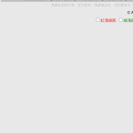
-
-
-
萬豪史高開卡禮
美卡套利
萬豪煉金術
高回饋美卡
© A
紅漲綠跌
綠漲