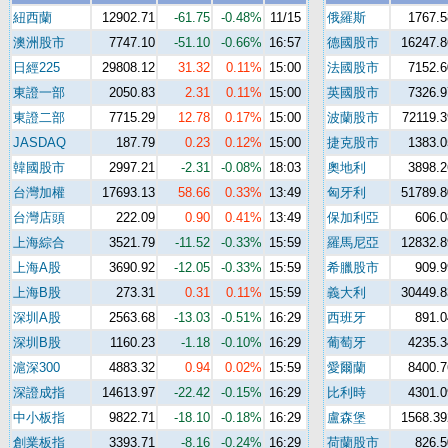
紐西蘭
12902.71
-61.75
-0.48%
11/15
俄羅斯
1767.5
澳洲股市
7747.10
-51.10
-0.66%
16:57
德國股市
16247.8
日經225
29808.12
31.32
0.11%
15:00
法國股市
7152.6
東證一部
2050.83
2.31
0.11%
15:00
英國股市
7326.9
東證二部
7715.29
12.78
0.17%
15:00
波蘭股市
72119.3
JASDAQ
187.79
0.23
0.12%
15:00
捷克股市
1383.0
韓國股市
2997.21
-2.31
-0.08%
18:03
奧地利
3898.2
台灣加權
17693.13
58.66
0.33%
13:49
匈牙利
51789.8
台灣店頭
222.09
0.90
0.41%
13:49
保加利亞
606.0
上海綜合
3521.79
-11.52
-0.33%
15:59
羅馬尼亞
12832.8
上海A股
3690.92
-12.05
-0.33%
15:59
希臘股市
909.9
上海B股
273.31
0.31
0.11%
15:59
義大利
30449.8
深圳A股
2563.68
-13.03
-0.51%
16:29
西班牙
891.0
深圳B股
1160.23
-1.18
-0.10%
16:29
葡萄牙
4235.3
滬深300
4883.32
0.94
0.02%
15:59
愛爾蘭
8400.7
深證成指
14613.97
-22.42
-0.15%
16:29
比利時
4301.0
中小板指
9822.71
-18.10
-0.18%
16:29
盧森堡
1568.39
創業板指
3393.71
-8.16
-0.24%
16:29
荷蘭股市
826.5