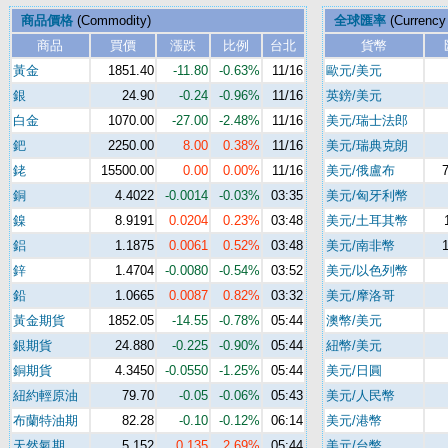
商品價格
(Commodity)
全球匯率
(Currency
商品
買價
漲跌
比例
台北
貨幣
黃金
1851.40
-11.80
-0.63%
11/16
歐元/美元
銀
24.90
-0.24
-0.96%
11/16
英鎊/美元
白金
1070.00
-27.00
-2.48%
11/16
美元/瑞士法郎
鈀
2250.00
8.00
0.38%
11/16
美元/瑞典克朗
銠
15500.00
0.00
0.00%
11/16
美元/俄盧布
銅
4.4022
-0.0014
-0.03%
03:35
美元/匈牙利幣
鎳
8.9191
0.0204
0.23%
03:48
美元/土耳其幣
鋁
1.1875
0.0061
0.52%
03:48
美元/南非幣
鋅
1.4704
-0.0080
-0.54%
03:52
美元/以色列幣
鉛
1.0665
0.0087
0.82%
03:32
美元/摩洛哥
黃金期貨
1852.05
-14.55
-0.78%
05:44
澳幣/美元
銀期貨
24.880
-0.225
-0.90%
05:44
紐幣/美元
銅期貨
4.3450
-0.0550
-1.25%
05:44
美元/日圓
紐約輕原油
79.70
-0.05
-0.06%
05:43
美元/人民幣
布蘭特油期
82.28
-0.10
-0.12%
06:14
美元/港幣
天然氣期
5.152
0.135
2.69%
05:44
美元/台幣