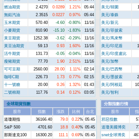
燃油期貨
2.4270
0.0289
1.21%
05:44
美元/韓圜
無鉛汽油
2.3515
0.0227
0.97%
05:44
美元/泰銖
玉米期貨
570.40
-4.60
-0.80%
11/16
美元/新元
小麥期貨
810.90
-15.10
-1.83%
11/16
美元/菲披索
黃豆期貨
1252.38
-3.62
-0.29%
11/16
美元/馬來幣
黃豆油期貨
59.13
0.93
1.60%
11/16
美元/印尼盾
活牛期貨
131.73
-0.05
-0.04%
11/16
美元/印度盧比
瘦豬期貨
77.70
1.90
2.51%
11/16
美元/加幣
可可豆期
2560.00
28.00
1.11%
02:14
美元/巴西幣
咖啡C期
226.73
1.73
0.77%
02:15
美元/墨披索
十一號糖
20.00
0.26
1.32%
01:43
美元/阿根廷
10
二號棉期
117.76
0.14
0.12%
03:05
美元/智利
全球期貨指數
分類指數行情
股市
指數
漲跌
比例
台北
股市
指
道瓊期指
36166.40
79.0
0.22
%
05:45
邪惡指數
5
S&P 500
4701.60
18.8
0.40
%
05:45
道瓊美國博奕
7
那斯達克100
16300.20
111.1
0.69
%
05:45
snet全球博奕
46