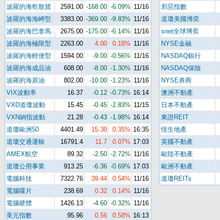
波羅的海乾散貨
2591.00
-168.00
-6.09%
11/16
邪惡指數
波羅的海海岬型
3383.00
-369.00
-9.83%
11/16
道瓊美國博奕
波羅的海巴拿馬
2675.00
-175.00
-6.14%
11/16
snet全球博奕
波羅的海極限型
2263.00
4.00
0.18%
11/16
NYSE金融
波羅的海輕便型
1594.00
-9.00
-0.56%
11/16
NASDAQ銀行
波羅的海成品油
608.00
-8.00
-1.30%
11/16
NASDAQ保險
波羅的海原油
802.00
-10.00
-1.23%
11/16
NYSE券商
VIX波動率
16.37
-0.12
-0.73%
16:14
澳洲不動產
VXD道瓊波動
15.45
-0.45
-2.83%
11/15
日本不動產
VXN納指波動
21.28
-0.43
-1.98%
16:14
東證REIT
道瓊歐洲50
4401.49
15.30
0.35%
16:35
恆生地產
道瓊交通運輸
16791.4
11.7
0.07%
17:03
英國不動產
AMEX航空
89.32
-2.50
-2.72%
11/16
歐陸不動產
道瓊公用事業
913.25
-6.36
-0.69%
17:03
歐洲不動產
電腦科技
7322.76
39.44
0.54%
11/16
道瓊REITs
電腦碟片
238.69
0.32
0.14%
11/16
電腦硬體
1426.13
-4.60
-0.32%
11/16
美元指數
95.96
0.56
0.58%
16:13