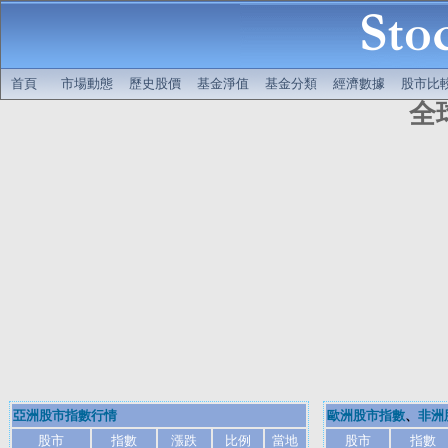
首頁
市場動態
歷史股價
基金淨值
基金分類
經濟數據
股市比
全
亞洲股市指數行情
歐洲股市指數
、
非洲
股市
指數
漲跌
比例
當地
股市
指數