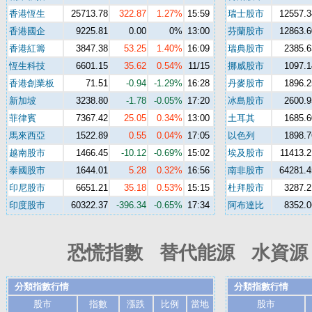
香港恆生
25713.78
322.87
1.27%
15:59
瑞士股市
12557.3
香港國企
9225.81
0.00
0%
13:00
芬蘭股市
12863.6
香港紅籌
3847.38
53.25
1.40%
16:09
瑞典股市
2385.6
恆生科技
6601.15
35.62
0.54%
11/15
挪威股市
1097.1
香港創業板
71.51
-0.94
-1.29%
16:28
丹麥股市
1896.2
新加坡
3238.80
-1.78
-0.05%
17:20
冰島股市
2600.9
菲律賓
7367.42
25.05
0.34%
13:00
土耳其
1685.6
馬來西亞
1522.89
0.55
0.04%
17:05
以色列
1898.7
越南股市
1466.45
-10.12
-0.69%
15:02
埃及股市
11413.2
泰國股市
1644.01
5.28
0.32%
16:56
南非股市
64281.4
印尼股市
6651.21
35.18
0.53%
15:15
杜拜股市
3287.2
印度股市
60322.37
-396.34
-0.65%
17:34
阿布達比
8352.0
恐慌指數 替代能源 水資源 
分類指數行情
分類指數行情
股市
指數
漲跌
比例
當地
股市