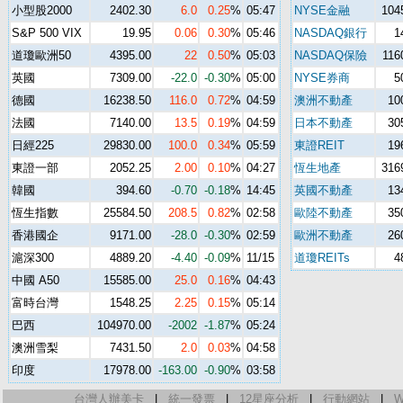
小型股2000
2402.30
6.0
0.25
%
05:47
NYSE金融
104
S&P 500 VIX
19.95
0.06
0.30
%
05:46
NASDAQ銀行
1
道瓊歐洲50
4395.00
22
0.50
%
05:03
NASDAQ保險
116
英國
7309.00
-22.0
-0.30
%
05:00
NYSE券商
5
德國
16238.50
116.0
0.72
%
04:59
澳洲不動產
10
法國
7140.00
13.5
0.19
%
04:59
日本不動產
30
日經225
29830.00
100.0
0.34
%
05:59
東證REIT
19
東證一部
2052.25
2.00
0.10
%
04:27
恆生地產
316
韓國
394.60
-0.70
-0.18
%
14:45
英國不動產
13
恆生指數
25584.50
208.5
0.82
%
02:58
歐陸不動產
35
香港國企
9171.00
-28.0
-0.30
%
02:59
歐洲不動產
26
滬深300
4889.20
-4.40
-0.09
%
11/15
道瓊REITs
4
中國 A50
15585.00
25.0
0.16
%
04:43
富時台灣
1548.25
2.25
0.15
%
05:14
巴西
104970.00
-2002
-1.87
%
05:24
澳洲雪梨
7431.50
2.0
0.03
%
04:58
印度
17978.00
-163.00
-0.90
%
03:58
台灣人辦美卡
|
統一發票
|
12星座分析
|
行動網站
|
W