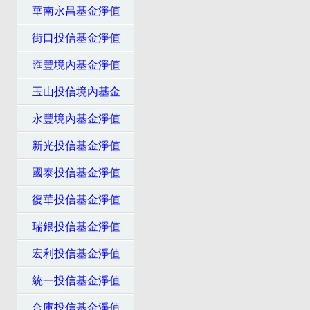
華南永昌基金淨值
街口投信基金淨值
匯豐境內基金淨值
玉山投信境內基金
永豐境內基金淨值
新光投信基金淨值
國泰投信基金淨值
復華投信基金淨值
瑞銀投信基金淨值
宏利投信基金淨值
統一投信基金淨值
合庫投信基金淨值