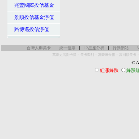
兆豐國際投信基金
景順投信基金淨值
路博邁投信淨值
|
|
|
|
台灣人辦美卡
統一發票
12星座分析
行動網站
-
-
-
萬豪史高開卡禮
美卡套利
萬豪煉金術
高回饋美卡
© Al
紅漲綠跌
綠漲