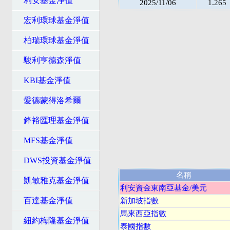
利安基金淨值
2025/11/06
1.265
宏利環球基金淨值
柏瑞環球基金淨值
駿利亨德森淨值
KBI基金淨值
愛德蒙得洛希爾
鋒裕匯理基金淨值
MFS基金淨值
DWS投資基金淨值
名稱
凱敏雅克基金淨值
利安資金東南亞基金/美元
百達基金淨值
新加坡指數
馬來西亞指數
紐約梅隆基金淨值
泰國指數