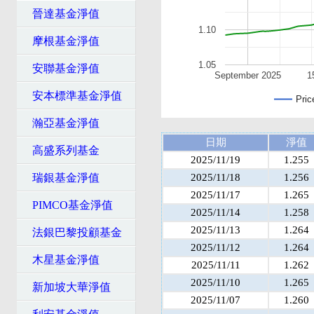
晉達基金淨值
1.10
摩根基金淨值
1.05
安聯基金淨值
September 2025
1
安本標準基金淨值
Pric
瀚亞基金淨值
日期
淨值
高盛系列基金
2025/11/19
1.255
瑞銀基金淨值
2025/11/18
1.256
2025/11/17
1.265
PIMCO基金淨值
2025/11/14
1.258
2025/11/13
1.264
法銀巴黎投顧基金
2025/11/12
1.264
木星基金淨值
2025/11/11
1.262
2025/11/10
1.265
新加坡大華淨值
2025/11/07
1.260