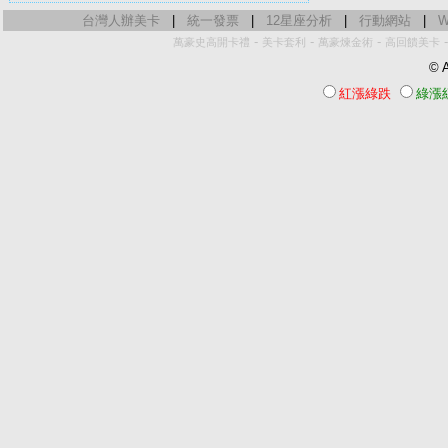
台灣人辦美卡
|
統一發票
|
12星座分析
|
行動網站
|
W
-
-
-
萬豪史高開卡禮
美卡套利
萬豪煉金術
高回饋美卡
© A
紅漲綠跌
綠漲