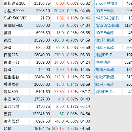
那斯達克100
13188.75
0.00
0.00
%
05:32
snet全球博奕
46
小型股2000
2205.10
-20.40
-0.92
%
04:45
NYSE金融
99
S&P 500 VIX
21.73
1.82
9.16
%
04:46
NASDAQ銀行
1
道瓊歐洲50
3980.00
-20
-0.50
%
04:04
NASDAQ保險
112
英國
6996.50
-18.0
-0.26
%
03:58
NYSE券商
4
德國
15293.00
-108.0
-0.70
%
04:59
澳洲不動產
9
法國
6299.00
-63.0
-0.99
%
03:59
日本不動產
30
日經225
28040.00
270.0
0.97
%
05:00
東證REIT
19
東證一部
1889.00
14.00
0.75
%
04:24
恆生地產
3524
韓國
422.90
4.80
1.15
%
14:45
英國不動產
13
恆生指數
28404.00
313.0
1.11
%
02:59
歐陸不動產
31
香港國企
10608.00
15.0
0.14
%
02:59
歐洲不動產
26
滬深300
5191.60
77.80
1.52
%
05/17
道瓊REITs
4
中國 A50
17527.00
4.0
0.02
%
04:43
富時台灣
1430.75
-2.50
-0.17
%
05:14
巴西
122945.00
-67
-0.05
%
04:54
澳洲雪梨
6987.50
-46.0
-0.65
%
04:00
印度
15154.25
202.15
1.35
%
01:58