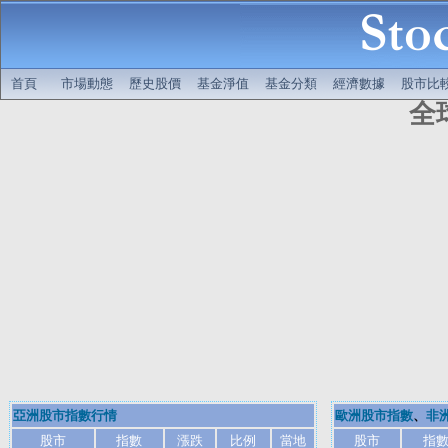
首頁
市場動態
歷史股價
基金淨值
基金分類
經濟數據
股市比
全
亞洲股市指數行情
歐洲股市指數
、
非
股市
指數
漲跌
比例
當地
股市
指