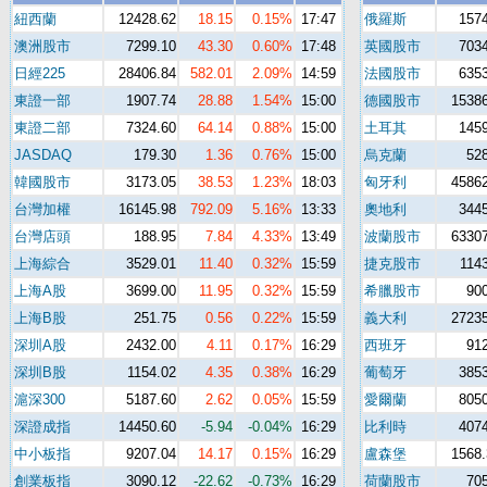
紐西蘭
12428.62
18.15
0.15%
17:47
俄羅斯
157
澳洲股市
7299.10
43.30
0.60%
17:48
英國股市
703
日經225
28406.84
582.01
2.09%
14:59
法國股市
635
東證一部
1907.74
28.88
1.54%
15:00
德國股市
1538
東證二部
7324.60
64.14
0.88%
15:00
土耳其
145
JASDAQ
179.30
1.36
0.76%
15:00
烏克蘭
52
韓國股市
3173.05
38.53
1.23%
18:03
匈牙利
4586
台灣加權
16145.98
792.09
5.16%
13:33
奧地利
344
台灣店頭
188.95
7.84
4.33%
13:49
波蘭股市
6330
上海綜合
3529.01
11.40
0.32%
15:59
捷克股市
114
上海A股
3699.00
11.95
0.32%
15:59
希臘股市
90
上海B股
251.75
0.56
0.22%
15:59
義大利
2723
深圳A股
2432.00
4.11
0.17%
16:29
西班牙
91
深圳B股
1154.02
4.35
0.38%
16:29
葡萄牙
385
滬深300
5187.60
2.62
0.05%
15:59
愛爾蘭
805
深證成指
14450.60
-5.94
-0.04%
16:29
比利時
407
中小板指
9207.04
14.17
0.15%
16:29
盧森堡
1568
創業板指
3090.12
-22.62
-0.73%
16:29
荷蘭股市
70