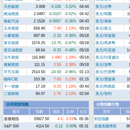
天然氣期
3.009
-0.100
-3.22%
04:44
美元/台幣
燃油期貨
2.0497
-0.0107
-0.52%
04:42
美元/韓圜
1
無鉛汽油
2.1526
-0.0057
-0.26%
04:43
美元/泰銖
玉米期貨
659.40
7.40
1.13%
05/18
美元/新元
小麥期貨
697.90
-2.10
-0.30%
05/18
美元/菲披索
黃豆期貨
1574.25
-13.75
-0.87%
05/18
美元/馬來幣
黃豆油期貨
68.64
-0.33
-0.48%
05/18
美元/印尼盾
1
活牛期貨
116.840
1.490
1.29%
05/18
美元/印度盧比
瘦豬期貨
111.15
2.50
2.30%
05/18
美元/加幣
可可豆期
2514.50
-24.50
-0.96%
01:13
美元/巴西幣
咖啡C期
153.38
7.63
5.23%
01:15
美元/墨披索
1
十一號糖
17.19
0.20
1.18%
00:44
美元/阿根廷
9
二號棉期
84.07
1.75
2.13%
02:04
美元/智利
全球期貨指數
分類指數行情
股市
指數
漲跌
比例
台北
股市
指
道瓊期指
33927.50
4.5
0.01
%
05:36
邪惡指數
5
S&P 500
4114.50
-0.12
0.00
%
05:31
道瓊美國博奕
8