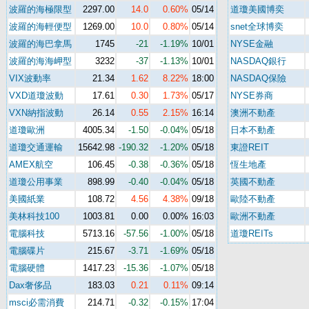
波羅的海極限型
2297.00
14.0
0.60%
05/14
道瓊美國博奕
波羅的海輕便型
1269.00
10.0
0.80%
05/14
snet全球博奕
波羅的海巴拿馬
1745
-21
-1.19%
10/01
NYSE金融
波羅的海海岬型
3232
-37
-1.13%
10/01
NASDAQ銀行
VIX波動率
21.34
1.62
8.22%
18:00
NASDAQ保險
VXD道瓊波動
17.61
0.30
1.73%
05/17
NYSE券商
VXN納指波動
26.14
0.55
2.15%
16:14
澳洲不動產
道瓊歐洲
4005.34
-1.50
-0.04%
05/18
日本不動產
道瓊交通運輸
15642.98
-190.32
-1.20%
05/18
東證REIT
AMEX航空
106.45
-0.38
-0.36%
05/18
恆生地產
道瓊公用事業
898.99
-0.40
-0.04%
05/18
英國不動產
美國紙業
108.72
4.56
4.38%
09/18
歐陸不動產
美林科技100
1003.81
0.00
0.00%
16:03
歐洲不動產
電腦科技
5713.16
-57.56
-1.00%
05/18
道瓊REITs
電腦碟片
215.67
-3.71
-1.69%
05/18
電腦硬體
1417.23
-15.36
-1.07%
05/18
Dax奢侈品
183.03
0.21
0.11%
09:14
msci必需消費
214.71
-0.32
-0.15%
17:04