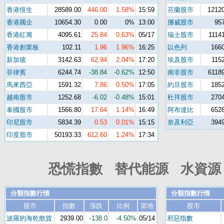
香港恆生
28589.00
446.00
1.58%
15:59
芬蘭股市
1212
香港國企
10654.30
0.00
0%
13:00
挪威股市
95
香港紅籌
4095.61
25.84
0.63%
05/17
瑞士股市
1114
香港創業板
102.11
1.96
1.96%
16:25
以色列
166
新加坡
3142.63
62.94
2.04%
17:20
埃及股市
115
菲律賓
6244.74
-38.84
-0.62%
12:50
南非股市
6118
馬來西亞
1591.32
7.86
0.50%
17:05
約旦股市
185
越南股市
1252.68
-6.02
-0.48%
15:01
杜拜股市
270
泰國股市
1566.80
17.64
1.14%
16:49
阿布達比
652
印尼股市
5834.39
0.53
0.01%
15:15
奈及利亞
394
印度股市
50193.33
612.60
1.24%
17:34
恐慌指數 替代能源 水資源 
分類指數行情
分類指數行情
股市
指數
漲跌
比例
當地
股市
波羅的海乾散貨
2939.00
-138.0
-4.50%
05/14
邪惡指數