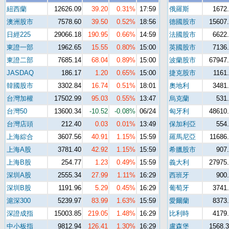
紐西蘭
12626.09
39.20
0.31%
17:59
俄羅斯
1672
澳洲股市
7578.60
39.50
0.52%
18:56
德國股市
15607
日經225
29066.18
190.95
0.66%
14:59
法國股市
6622
東證一部
1962.65
15.55
0.80%
15:00
英國股市
7136
東證二部
7685.14
68.04
0.89%
15:00
波蘭股市
67947
JASDAQ
186.17
1.20
0.65%
15:00
捷克股市
1161
韓國股市
3302.84
16.74
0.51%
18:01
奧地利
3481
台灣加權
17502.99
95.03
0.55%
13:47
烏克蘭
531
台灣50
13600.34
-10.52
-0.08%
06/24
匈牙利
48610
台灣店頭
212.40
0.03
0.01%
13:49
保加利亞
554
上海綜合
3607.56
40.91
1.15%
15:59
羅馬尼亞
11686
上海A股
3781.40
42.92
1.15%
15:59
希臘股市
907
上海B股
254.77
1.23
0.49%
15:59
義大利
27975
深圳A股
2555.34
27.99
1.11%
16:29
西班牙
900
深圳B股
1191.96
5.29
0.45%
16:29
葡萄牙
3741
滬深300
5239.97
83.99
1.63%
15:59
愛爾蘭
8373
深證成指
15003.85
219.05
1.48%
16:29
比利時
4179
中小板指
9812.94
126.41
1.30%
16:29
盧森堡
1568.