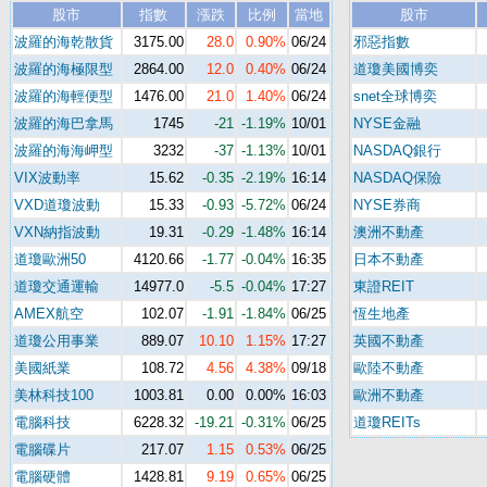
股市
指數
漲跌
比例
當地
股市
波羅的海乾散貨
3175.00
28.0
0.90%
06/24
邪惡指數
波羅的海極限型
2864.00
12.0
0.40%
06/24
道瓊美國博奕
波羅的海輕便型
1476.00
21.0
1.40%
06/24
snet全球博奕
波羅的海巴拿馬
1745
-21
-1.19%
10/01
NYSE金融
波羅的海海岬型
3232
-37
-1.13%
10/01
NASDAQ銀行
VIX波動率
15.62
-0.35
-2.19%
16:14
NASDAQ保險
VXD道瓊波動
15.33
-0.93
-5.72%
06/24
NYSE券商
VXN納指波動
19.31
-0.29
-1.48%
16:14
澳洲不動產
道瓊歐洲50
4120.66
-1.77
-0.04%
16:35
日本不動產
道瓊交通運輸
14977.0
-5.5
-0.04%
17:27
東證REIT
AMEX航空
102.07
-1.91
-1.84%
06/25
恆生地產
道瓊公用事業
889.07
10.10
1.15%
17:27
英國不動產
美國紙業
108.72
4.56
4.38%
09/18
歐陸不動產
美林科技100
1003.81
0.00
0.00%
16:03
歐洲不動產
電腦科技
6228.32
-19.21
-0.31%
06/25
道瓊REITs
電腦碟片
217.07
1.15
0.53%
06/25
電腦硬體
1428.81
9.19
0.65%
06/25