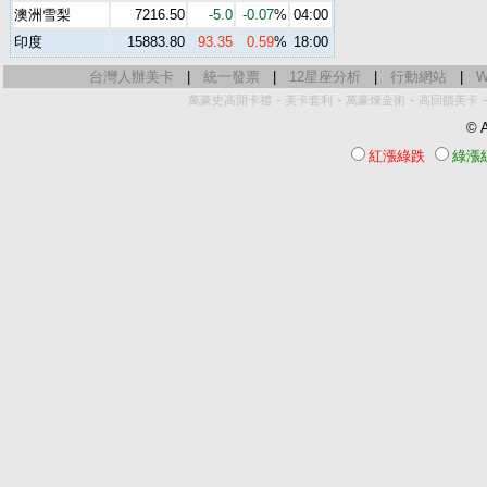
澳洲雪梨
7216.50
-5.0
-0.07
%
04:00
印度
15883.80
93.35
0.59
%
18:00
台灣人辦美卡
|
統一發票
|
12星座分析
|
行動網站
|
W
-
-
-
萬豪史高開卡禮
美卡套利
萬豪煉金術
高回饋美卡
© A
紅漲綠跌
綠漲