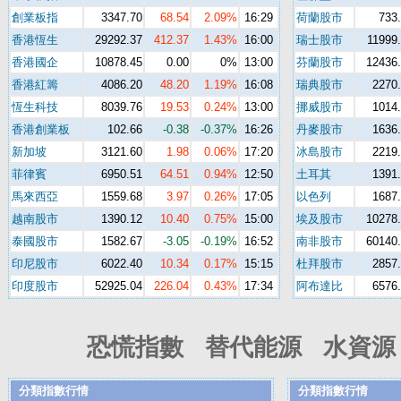
創業板指
3347.70
68.54
2.09%
16:29
荷蘭股市
733
香港恆生
29292.37
412.37
1.43%
16:00
瑞士股市
11999
香港國企
10878.45
0.00
0%
13:00
芬蘭股市
12436
香港紅籌
4086.20
48.20
1.19%
16:08
瑞典股市
2270
恆生科技
8039.76
19.53
0.24%
13:00
挪威股市
1014
香港創業板
102.66
-0.38
-0.37%
16:26
丹麥股市
1636
新加坡
3121.60
1.98
0.06%
17:20
冰島股市
2219
菲律賓
6950.51
64.51
0.94%
12:50
土耳其
1391
馬來西亞
1559.68
3.97
0.26%
17:05
以色列
1687
越南股市
1390.12
10.40
0.75%
15:00
埃及股市
10278
泰國股市
1582.67
-3.05
-0.19%
16:52
南非股市
60140
印尼股市
6022.40
10.34
0.17%
15:15
杜拜股市
2857
印度股市
52925.04
226.04
0.43%
17:34
阿布達比
6576
恐慌指數 替代能源 水資源 
分類指數行情
分類指數行情