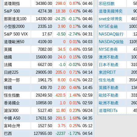
道瓊期指
34380.00
298.0
0.87
%
04:46
邪惡指數
5
S&P 500
4274.38
18.38
0.43
%
04:46
道瓊美國博奕
9
那斯達克100
14330.00
-24.25
-0.17
%
04:46
snet全球博奕
46
小型股2000
2335.10
3.90
0.17
%
04:46
NYSE金融
1003
S&P 500 VIX
17.67
-0.50
-2.74
%
04:31
NASDAQ銀行
1
道瓊歐洲50
4109.00
0
0.01
%
04:03
NASDAQ保險
110
英國
7082.00
34.5
0.49
%
03:58
NYSE券商
4
德國
15600.00
24.0
0.15
%
03:59
澳洲不動產
10
法國
6627.00
-1.0
-0.02
%
03:59
日本不動產
31
日經225
29005.00
205.0
0.71
%
04:14
東證REIT
20
東證一部
1961.75
8.00
0.41
%
04:22
恆生地產
3554
韓國
439.70
2.00
0.46
%
14:45
英國不動產
13
恆生指數
29249.50
420.5
1.46
%
02:59
歐陸不動產
33
香港國企
10858.00
1.0
0.01
%
02:59
歐洲不動產
26
滬深300
5127.40
11.80
0.23
%
06/24
道瓊REITs
4
中國 A50
17631.50
291.5
1.68
%
04:35
富時台灣
1527.50
3.75
0.25
%
05:12
巴西
127955.00
-2237
-1.72
%
04:54