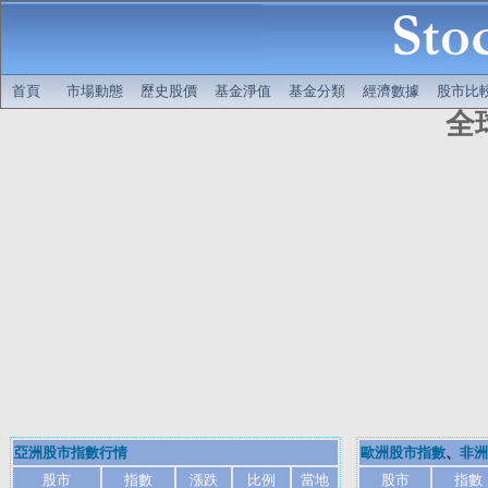
首頁
市場動態
歷史股價
基金淨值
基金分類
經濟數據
股市比
全
亞洲股市指數行情
歐洲股市指數
、
非洲
股市
指數
漲跌
比例
當地
股市
指數