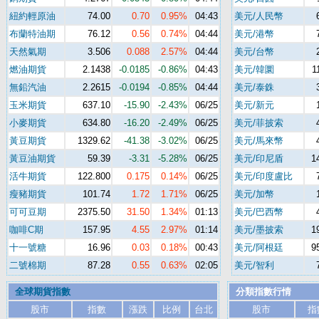
紐約輕原油
74.00
0.70
0.95%
04:43
美元/人民幣
布蘭特油期
76.12
0.56
0.74%
04:44
美元/港幣
天然氣期
3.506
0.088
2.57%
04:44
美元/台幣
燃油期貨
2.1438
-0.0185
-0.86%
04:43
美元/韓圜
1
無鉛汽油
2.2615
-0.0194
-0.85%
04:44
美元/泰銖
玉米期貨
637.10
-15.90
-2.43%
06/25
美元/新元
小麥期貨
634.80
-16.20
-2.49%
06/25
美元/菲披索
黃豆期貨
1329.62
-41.38
-3.02%
06/25
美元/馬來幣
黃豆油期貨
59.39
-3.31
-5.28%
06/25
美元/印尼盾
1
活牛期貨
122.800
0.175
0.14%
06/25
美元/印度盧比
瘦豬期貨
101.74
1.72
1.71%
06/25
美元/加幣
可可豆期
2375.50
31.50
1.34%
01:13
美元/巴西幣
咖啡C期
157.95
4.55
2.97%
01:14
美元/墨披索
1
十一號糖
16.96
0.03
0.18%
00:43
美元/阿根廷
9
二號棉期
87.28
0.55
0.63%
02:05
美元/智利
全球期貨指數
分類指數行情
股市
指數
漲跌
比例
台北
股市
指