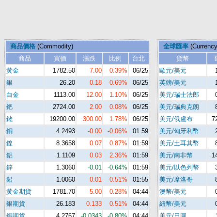
商品價格
(Commodity)
全球匯率
(Currenc
商品
買價
漲跌
比例
台北
貨幣
黃金
1782.50
7.00
0.39%
06/25
歐元/美元
銀
26.20
0.18
0.69%
06/25
英鎊/美元
白金
1113.00
12.00
1.10%
06/25
美元/瑞士法郎
鈀
2724.00
2.00
0.08%
06/25
美元/瑞典克朗
銠
19200.00
300.00
1.78%
06/25
美元/俄盧布
7
銅
4.2493
-0.00
-0.06%
01:59
美元/匈牙利幣
鎳
8.3658
0.07
0.87%
01:59
美元/土耳其幣
鋁
1.1109
0.03
2.36%
01:59
美元/南非幣
1
鋅
1.3060
-0.01
-0.64%
01:59
美元/以色列幣
鉛
1.0060
0.01
0.51%
01:55
美元/摩洛哥
黃金期貨
1781.70
5.00
0.28%
04:44
澳幣/美元
銀期貨
26.183
0.133
0.51%
04:44
紐幣/美元
銅期貨
4.2767
-0.0343
-0.80%
04:44
美元/日圓