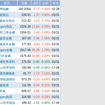
股市
指數
漲跌
比例
當地
RB指數
192.0354
0.77
0.40%
16:28
盛商品
229.91
1.37
0.60%
01/31
盛綜合商品
212.42
1.52
0.72%
01/31
ogers商品
2324.38
13.64
0.59%
01/31
RB工業金屬
1556.01
1.42
0.09%
01/31
盛貴金屬
167.05
2.56
1.56%
01/31
盛基本金屬
177.83
3.82
2.19%
01/31
ogers金屬
2017.95
35.28
1.78%
01/31
TSE金礦
1575.40
33.95
2.20%
01/31
瓊世界原料
275.04
-0.40
-0.15%
01/31
sci世界原料
192.99
-0.90
-0.46%
17:04
瓊美國礦產
81.77
1.72
2.15%
01/31
RB能源開採
873.29
0.31
0.04%
01/31
盛能源
111.05
0.34
0.31%
01/31
然氣
609.57
0.95
0.16%
01/31
ogers能源
324.90
0.10
0.03%
01/31
sci世界能源
188.42
-1.51
-0.80%
17:04