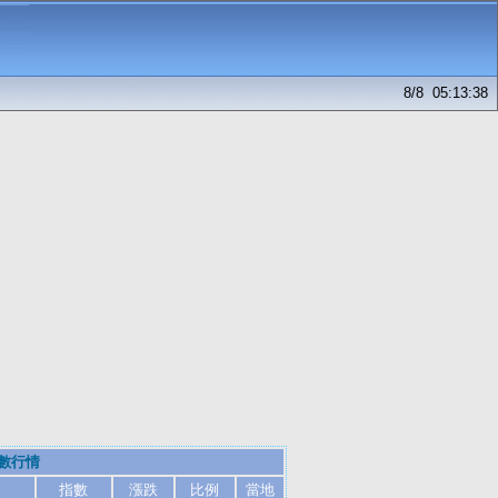
8/8 05:13:38
數行情
指數
漲跌
比例
當地