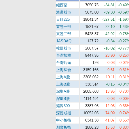
紐西蘭
7050.75
-34.81
-0.49
澳洲股市
5675.00
-39.30
-0.69
日經225
19041.34
-327.51
-1.69
東證一部
1521.67
-22.10
-1.43
東證二部
5428.37
-42.92
-0.78
JASDAQ
127.72
-0.34
-0.27
韓國股市
2067.57
-16.02
-0.77
台灣加權
9447.95
23.90
0.25
台灣店頭
126
0.03
0.02
上海綜合
3159.166
9.61
0.31
上海A股
3308.062
10.11
0.31
上海B股
338.514
-0.15
-0.04
深圳A股
2005.608
13.95
0.70
深圳B股
1114.494
0.03
0.00
滬深300
3387.96
12.06
0.36
深證成指
10052.05
74.09
0.74
中小板指
6341.38
41.07
0.65
創業板指
1886.23
15.53
0.83