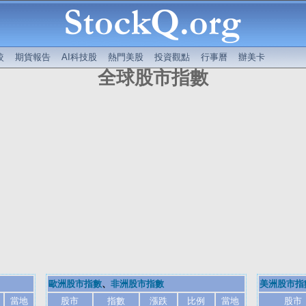
較
期貨報告
AI科技股
熱門美股
投資觀點
行事曆
辦美卡
全球股市指數
歐洲股市指數
、
非洲股市指數
美洲股市指
當地
股市
指數
漲跌
比例
當地
股市