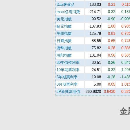
Dax奢侈品
183.03
0.21
0.11
msci必需消費
214.71
-0.32
-0.15
美元指數
99.52
-0.90
-0.90
歐元指數
107.93
1.00
0.93
英鎊指數
125.79
0.91
0.73
日圓指數
88.55
0.65
0.74
澳幣指數
75.82
0.28
0.36
瑞郎指數
101.04
0.56
0.56
30年債殖利率
30.51
-0.26
-0.84
10年期票利率
24.51
-0.32
-1.29
5年期票利率
19.08
-0.28
-1.45
3月期票利率
5.00
0.05
1.01
JP新興當地債
260.9020
0.8430
0.32
金