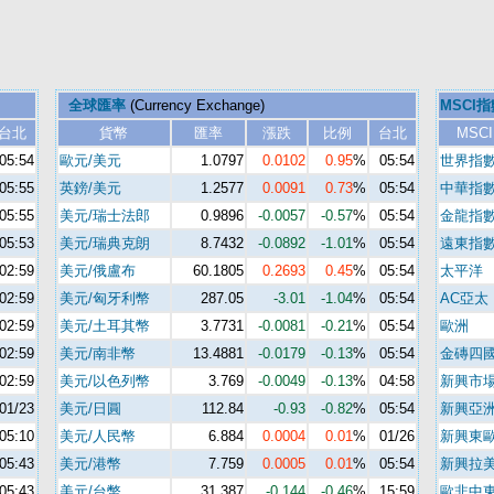
全球匯率
(Currency Exchange)
MSCI指
台北
貨幣
匯率
漲跌
比例
台北
MSCI
05:54
歐元/美元
1.0797
0.0102
0.95
%
05:54
世界指
05:55
英鎊/美元
1.2577
0.0091
0.73
%
05:54
中華指
05:55
美元/瑞士法郎
0.9896
-0.0057
-0.57
%
05:54
金龍指
05:53
美元/瑞典克朗
8.7432
-0.0892
-1.01
%
05:54
遠東指
02:59
美元/俄盧布
60.1805
0.2693
0.45
%
05:54
太平洋
02:59
美元/匈牙利幣
287.05
-3.01
-1.04
%
05:54
AC亞太
02:59
美元/土耳其幣
3.7731
-0.0081
-0.21
%
05:54
歐洲
02:59
美元/南非幣
13.4881
-0.0179
-0.13
%
05:54
金磚四
02:59
美元/以色列幣
3.769
-0.0049
-0.13
%
04:58
新興市
01/23
美元/日圓
112.84
-0.93
-0.82
%
05:54
新興亞
05:10
美元/人民幣
6.884
0.0004
0.01
%
01/26
新興東
05:43
美元/港幣
7.759
0.0005
0.01
%
05:54
新興拉
05:43
美元/台幣
31.387
-0.144
-0.46
%
15:59
歐非中