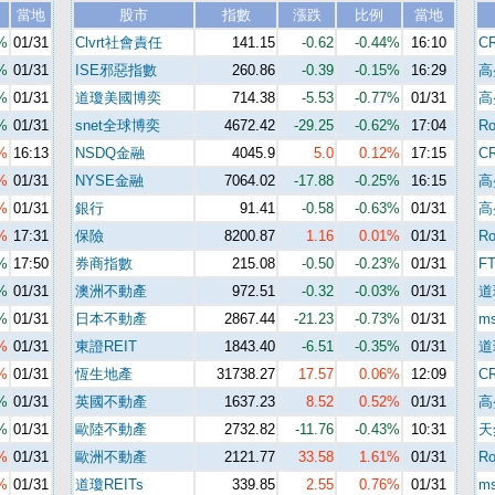
當地
股市
指數
漲跌
比例
當地
%
01/31
Clvrt社會責任
141.15
-0.62
-0.44%
16:10
C
%
01/31
ISE邪惡指數
260.86
-0.39
-0.15%
16:29
高
%
01/31
道瓊美國博奕
714.38
-5.53
-0.77%
01/31
高
%
01/31
snet全球博奕
4672.42
-29.25
-0.62%
17:04
R
%
16:13
NSDQ金融
4045.9
5.0
0.12%
17:15
C
%
01/31
NYSE金融
7064.02
-17.88
-0.25%
16:15
高
%
01/31
銀行
91.41
-0.58
-0.63%
01/31
高
%
17:31
保險
8200.87
1.16
0.01%
01/31
R
%
17:50
券商指數
215.08
-0.50
-0.23%
01/31
F
%
01/31
澳洲不動產
972.51
-0.32
-0.03%
01/31
道
%
01/31
日本不動產
2867.44
-21.23
-0.73%
01/31
m
%
01/31
東證REIT
1843.40
-6.51
-0.35%
01/31
道
%
01/31
恆生地產
31738.27
17.57
0.06%
12:09
C
%
01/31
英國不動產
1637.23
8.52
0.52%
01/31
高
%
01/31
歐陸不動產
2732.82
-11.76
-0.43%
10:31
天
%
01/31
歐洲不動產
2121.77
33.58
1.61%
01/31
R
%
01/31
道瓊REITs
339.85
2.55
0.76%
01/31
m