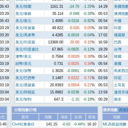
05:43
美元/韓圜
1161.31
-14.70
-1.25
%
14:29
美國指
03:29
美元/泰銖
35.114
-0.099
-0.28
%
05:53
澳洲指
05:43
美元/新元
1.4095
-0.0116
-0.82
%
05:54
中國
03:29
美元/菲披索
49.822
0.026
0.05
%
16:59
印度
03:20
美元/馬來幣
4.4285
-0.0018
-0.04
%
17:02
俄羅斯
03:19
美元/印尼盾
13369.00
20.00
0.15
%
16:59
巴西
02:29
美元/印度盧比
67.865
-0.0825
-0.12
%
19:29
台灣
03:19
澳幣/美元
0.7584
0.0029
0.38
%
05:54
韓國
03:19
紐幣/美元
0.731
0.0025
0.34
%
05:54
泰國
02:29
美元/加幣
1.3026
-0.0091
-0.69
%
05:53
馬來西
13:59
美元/巴西幣
3.1487
0.0222
0.71
%
03:59
印尼
03:19
美元/墨披索
20.8393
0.0554
0.27
%
05:53
土耳其
03:04
美元/阿根廷
15.8982
-0.0238
-0.15
%
13:59
邊境市
03:04
美元/智利
647.3
-1.15
-0.18
%
00:29
南非
分類指數行情
債券指數
其他
台北
股市
指數
漲跌
比例
當地
指數
5:45
Clvrt社會責任
141.15
-0.62
-0.44%
16:10
ML高收益指數