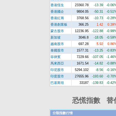
香港恆生
23360.78
-13.39
-0.06
香港國企
9804.05
-50.31
-0.51
香港紅籌
3768.56
-10.73
-0.28
香港創業板
366.25
1.42
0.39
蒙古股市
12236.95
-122.88
-0.99
新加坡
3046.8
-18.05
-0.59
越南股市
697.28
5.92
0.86
泰國股市
1577.31
-13.25
-0.83
菲律賓
7229.66
-107.05
-1.46
馬來西亞
1671.54
-14.82
-0.88
印尼股市
5294.102
-8.56
-0.16
印度股市
27655.96
-193.60
-0.70
巴基斯坦
33187
-139.83
-0.42
恐慌指數 替
分類指數行情