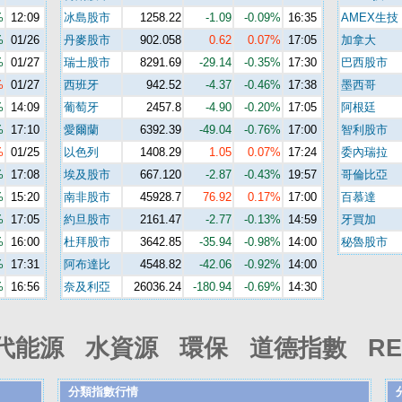
%
12:09
冰島股市
1258.22
-1.09
-0.09%
16:35
AMEX生技
%
01/26
丹麥股市
902.058
0.62
0.07%
17:05
加拿大
%
01/27
瑞士股市
8291.69
-29.14
-0.35%
17:30
巴西股市
%
01/27
西班牙
942.52
-4.37
-0.46%
17:38
墨西哥
%
14:09
葡萄牙
2457.8
-4.90
-0.20%
17:05
阿根廷
%
17:10
愛爾蘭
6392.39
-49.04
-0.76%
17:00
智利股市
%
01/25
以色列
1408.29
1.05
0.07%
17:24
委內瑞拉
%
17:08
埃及股市
667.120
-2.87
-0.43%
19:57
哥倫比亞
%
15:20
南非股市
45928.7
76.92
0.17%
17:00
百慕達
%
17:05
約旦股市
2161.47
-2.77
-0.13%
14:59
牙買加
%
16:00
杜拜股市
3642.85
-35.94
-0.98%
14:00
秘魯股市
%
17:31
阿布達比
4548.82
-42.06
-0.92%
14:00
%
16:56
奈及利亞
26036.24
-180.94
-0.69%
14:30
代能源 水資源 環保 道德指數 REI
分類指數行情