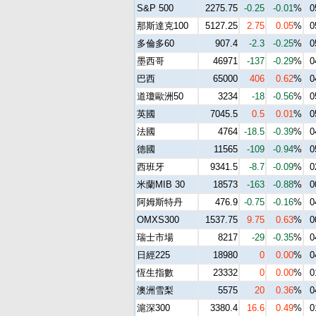
S&P 500
2275.75
-0.25
-0.01
%
0
那斯達克100
5127.25
2.75
0.05
%
0
多倫多60
907.4
-2.3
-0.25
%
0
墨西哥
46971
-137
-0.29
%
0
巴西
65000
406
0.62
%
0
道瓊歐洲50
3234
-18
-0.56
%
0
英國
7045.5
0.5
0.01
%
0
法國
4764
-18.5
-0.39
%
0
德國
11565
-109
-0.94
%
0
西班牙
9341.5
-8.7
-0.09
%
0
米蘭MIB 30
18573
-163
-0.88
%
0
阿姆斯特丹
476.9
-0.75
-0.16
%
0
OMXS300
1537.75
9.75
0.63
%
0
瑞士市場
8217
-29
-0.35
%
0
日經225
18980
0
0.00
%
0
恆生指數
23332
0
0.00
%
0
澳洲雪梨
5575
20
0.36
%
0
滬深300
3380.4
16.6
0.49
%
0