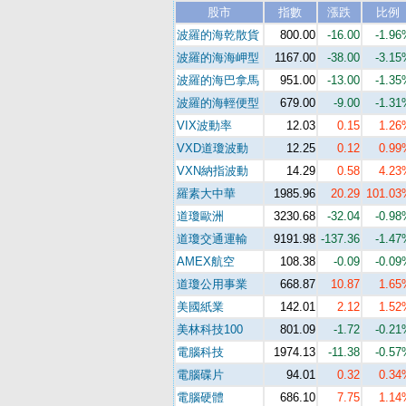
股市
指數
漲跌
比例
波羅的海乾散貨
800.00
-16.00
-1.96
波羅的海海岬型
1167.00
-38.00
-3.15
波羅的海巴拿馬
951.00
-13.00
-1.35
波羅的海輕便型
679.00
-9.00
-1.31
VIX波動率
12.03
0.15
1.26
VXD道瓊波動
12.25
0.12
0.99
VXN納指波動
14.29
0.58
4.23
羅素大中華
1985.96
20.29
101.03
道瓊歐洲
3230.68
-32.04
-0.98
道瓊交通運輸
9191.98
-137.36
-1.47
AMEX航空
108.38
-0.09
-0.09
道瓊公用事業
668.87
10.87
1.65
美國紙業
142.01
2.12
1.52
美林科技100
801.09
-1.72
-0.21
電腦科技
1974.13
-11.38
-0.57
電腦碟片
94.01
0.32
0.34
電腦硬體
686.10
7.75
1.14