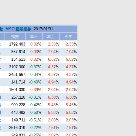
數
MSCI產業指數
2017/01/31
指數
單日
本月
今年
數
1792.403
0.02
%
2.35
%
2.35
%
數
357.614
0.03
%
7.04
%
7.04
%
數
154.513
0.02
%
6.52
%
6.52
%
數
3107.300
-0.37
%
4.37
%
4.37
%
2451.667
-0.34
%
4.37
%
4.37
%
141.714
-0.40
%
4.94
%
4.94
%
1501.030
0.39
%
2.04
%
2.04
%
國
257.110
-0.31
%
6.30
%
6.30
%
場
909.228
-0.42
%
5.45
%
5.45
%
洲
443.482
-0.50
%
5.85
%
5.85
%
歐
149.711
-0.51
%
2.03
%
2.03
%
美
2516.319
-0.22
%
7.51
%
7.51
%
東
249.831
-0.25
%
2.07
%
2.07
%