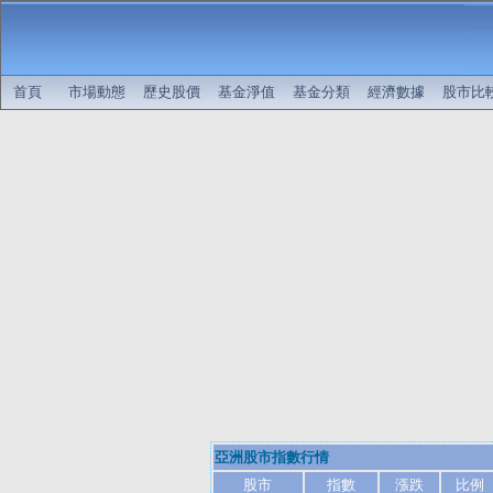
首頁
市場動態
歷史股價
基金淨值
基金分類
經濟數據
股市比
亞洲股市指數行情
股市
指數
漲跌
比例