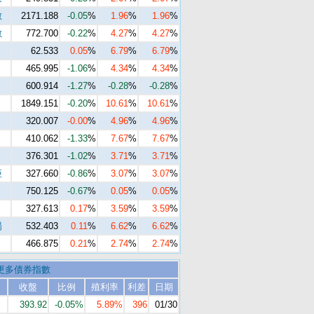
數
2171.188
-0.05
%
1.96
%
1.96
%
數
772.700
-0.22
%
4.27
%
4.27
%
62.533
0.05
%
6.79
%
6.79
%
465.995
-1.06
%
4.34
%
4.34
%
600.914
-1.27
%
-0.28
%
-0.28
%
1849.151
-0.20
%
10.61
%
10.61
%
320.007
-0.00
%
4.96
%
4.96
%
410.062
-1.33
%
7.67
%
7.67
%
376.301
-1.02
%
3.71
%
3.71
%
亞
327.660
-0.86
%
3.07
%
3.07
%
750.125
-0.67
%
0.05
%
0.05
%
327.613
0.17
%
3.59
%
3.59
%
場
532.403
0.11
%
6.62
%
6.62
%
466.875
0.21
%
2.74
%
2.74
%
更多債券指數
收盤
比例
殖利率
利差
日期
393.92
-0.05%
5.89%
396
01/30