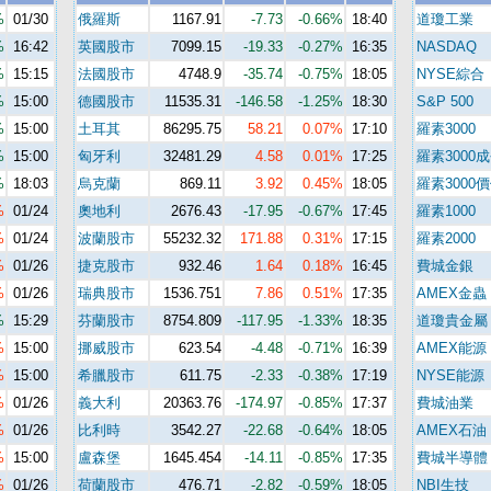
%
01/30
俄羅斯
1167.91
-7.73
-0.66%
18:40
道瓊工業
%
16:42
英國股市
7099.15
-19.33
-0.27%
16:35
NASDAQ
%
15:15
法國股市
4748.9
-35.74
-0.75%
18:05
NYSE綜合
%
15:00
德國股市
11535.31
-146.58
-1.25%
18:30
S&P 500
%
15:00
土耳其
86295.75
58.21
0.07%
17:10
羅素3000
%
15:00
匈牙利
32481.29
4.58
0.01%
17:25
羅素3000
%
18:03
烏克蘭
869.11
3.92
0.45%
18:05
羅素3000
%
01/24
奧地利
2676.43
-17.95
-0.67%
17:45
羅素1000
%
01/24
波蘭股市
55232.32
171.88
0.31%
17:15
羅素2000
%
01/26
捷克股市
932.46
1.64
0.18%
16:45
費城金銀
%
01/26
瑞典股市
1536.751
7.86
0.51%
17:35
AMEX金蟲
%
15:29
芬蘭股市
8754.809
-117.95
-1.33%
18:35
道瓊貴金屬
%
15:00
挪威股市
623.54
-4.48
-0.71%
16:39
AMEX能源
%
15:00
希臘股市
611.75
-2.33
-0.38%
17:19
NYSE能源
%
01/26
義大利
20363.76
-174.97
-0.85%
17:37
費城油業
%
01/26
比利時
3542.27
-22.68
-0.64%
18:05
AMEX石油
%
15:00
盧森堡
1645.454
-14.11
-0.85%
17:35
費城半導體
%
01/26
荷蘭股市
476.71
-2.82
-0.59%
18:05
NBI生技