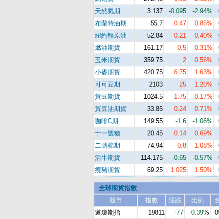
天然氣期
3.137
-0.095
-2.94%
布蘭特油期
55.7
0.47
0.85%
紐約輕原油
52.84
0.21
0.40%
燃油期貨
161.17
0.5
0.31%
玉米期貨
359.75
2
0.56%
小麥期貨
420.75
6.75
1.63%
可可豆期
2103
25
1.20%
黃豆期貨
1024.5
1.75
0.17%
黃豆油期貨
33.85
0.24
0.71%
咖啡C期
149.55
-1.6
-1.06%
十一號糖
20.45
0.14
0.69%
二號棉期
74.94
0.8
1.08%
活牛期貨
114.175
-0.65
-0.57%
瘦豬期貨
69.25
1.025
1.50%
全球期貨指數
股市
指數
漲跌
比例
道瓊期指
19811
-77
-0.39
%
0