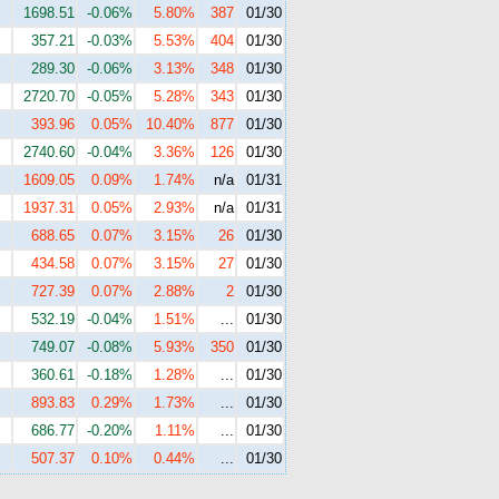
1698.51
-0.06%
5.80%
387
01/30
357.21
-0.03%
5.53%
404
01/30
289.30
-0.06%
3.13%
348
01/30
2720.70
-0.05%
5.28%
343
01/30
393.96
0.05%
10.40%
877
01/30
2740.60
-0.04%
3.36%
126
01/30
1609.05
0.09%
1.74%
n/a
01/31
1937.31
0.05%
2.93%
n/a
01/31
688.65
0.07%
3.15%
26
01/30
434.58
0.07%
3.15%
27
01/30
727.39
0.07%
2.88%
2
01/30
532.19
-0.04%
1.51%
...
01/30
749.07
-0.08%
5.93%
350
01/30
360.61
-0.18%
1.28%
...
01/30
893.83
0.29%
1.73%
...
01/30
686.77
-0.20%
1.11%
...
01/30
507.37
0.10%
0.44%
...
01/30