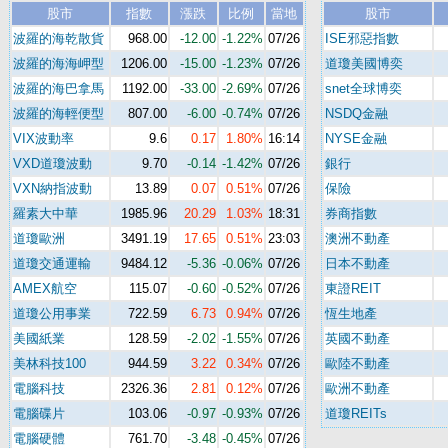
股市
指數
漲跌
比例
當地
股市
波羅的海乾散貨
968.00
-12.00
-1.22%
07/26
ISE邪惡指數
波羅的海海岬型
1206.00
-15.00
-1.23%
07/26
道瓊美國博奕
波羅的海巴拿馬
1192.00
-33.00
-2.69%
07/26
snet全球博奕
波羅的海輕便型
807.00
-6.00
-0.74%
07/26
NSDQ金融
VIX波動率
9.6
0.17
1.80%
16:14
NYSE金融
VXD道瓊波動
9.70
-0.14
-1.42%
07/26
銀行
VXN納指波動
13.89
0.07
0.51%
07/26
保險
羅素大中華
1985.96
20.29
1.03%
18:31
券商指數
道瓊歐洲
3491.19
17.65
0.51%
23:03
澳洲不動產
道瓊交通運輸
9484.12
-5.36
-0.06%
07/26
日本不動產
AMEX航空
115.07
-0.60
-0.52%
07/26
東證REIT
道瓊公用事業
722.59
6.73
0.94%
07/26
恆生地產
美國紙業
128.59
-2.02
-1.55%
07/26
英國不動產
美林科技100
944.59
3.22
0.34%
07/26
歐陸不動產
電腦科技
2326.36
2.81
0.12%
07/26
歐洲不動產
電腦碟片
103.06
-0.97
-0.93%
07/26
道瓊REITs
電腦硬體
761.70
-3.48
-0.45%
07/26