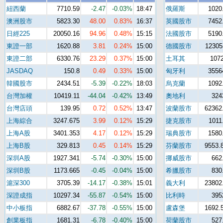
紐西蘭
7710.59
-2.47
-0.03%
18:47
俄羅斯
1020
澳洲股市
5823.30
48.00
0.83%
16:37
英國股市
7452
日經225
20050.16
94.96
0.48%
15:15
法國股市
5190
東證一部
1620.88
3.81
0.24%
15:00
德國股市
12305
東證二部
6330.76
23.29
0.37%
15:00
土耳其
107
JASDAQ
150.8
0.49
0.33%
15:00
匈牙利
3556
韓國股市
2434.51
-5.39
-0.22%
18:03
烏克蘭
1092
台灣加權
10419.11
-44.04
-0.42%
13:49
奧地利
324
台灣店頭
139.95
0.72
0.52%
13:47
波蘭股市
62362
上海綜合
3247.675
3.99
0.12%
15:29
捷克股市
1011
上海A股
3401.353
4.17
0.12%
15:29
瑞典股市
1580
上海B股
329.813
0.45
0.14%
15:29
芬蘭股市
9553.
深圳A股
1927.341
-5.74
-0.30%
15:00
挪威股市
662
深圳B股
1173.665
-0.45
-0.04%
15:00
希臘股市
830
滬深300
3705.39
-14.17
-0.38%
15:01
義大利
23802
深證成指
10297.34
-55.87
-0.54%
15:00
比利時
395
中小板指
6882.67
-37.78
-0.55%
15:00
盧森堡
1692.
創業板指
1681.31
-6.78
-0.40%
15:00
荷蘭股市
527