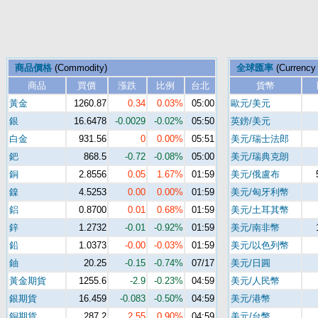
商品價格
(Commodity)
全球匯率
(Currency
商品
買價
漲跌
比例
台北
貨幣
黃金
1260.87
0.34
0.03%
05:00
歐元/美元
銀
16.6478
-0.0029
-0.02%
05:50
英鎊/美元
白金
931.56
0
0.00%
05:51
美元/瑞士法郎
鈀
868.5
-0.72
-0.08%
05:00
美元/瑞典克朗
銅
2.8556
0.05
1.67%
01:59
美元/俄盧布
鎳
4.5253
0.00
0.00%
01:59
美元/匈牙利幣
鋁
0.8700
0.01
0.68%
01:59
美元/土耳其幣
鋅
1.2732
-0.01
-0.92%
01:59
美元/南非幣
鉛
1.0373
-0.00
-0.03%
01:59
美元/以色列幣
鈾
20.25
-0.15
-0.74%
07/17
美元/日圓
黃金期貨
1255.6
-2.9
-0.23%
04:59
美元/人民幣
銀期貨
16.459
-0.083
-0.50%
04:59
美元/港幣
銅期貨
287.2
2.55
0.90%
04:59
美元/台幣