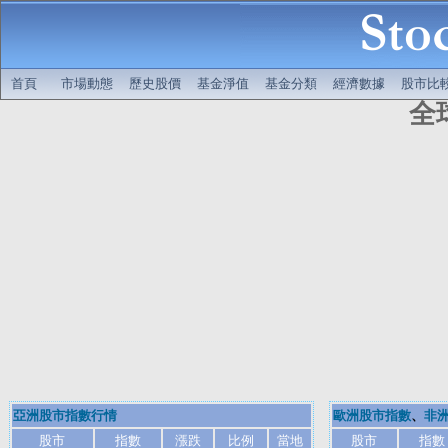
首頁
市場動態
歷史股價
基金淨值
基金分類
經濟數據
股市比
全
亞洲股市指數行情
歐洲股市指數
、
非
股市
指數
漲跌
比例
當地
股市
指數