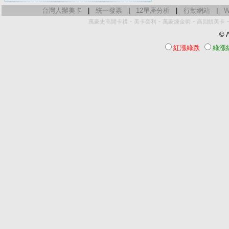
台灣人辦美卡
|
統一發票
|
12星座分析
|
行動網站
|
W
-
-
-
萬豪史高開卡禮
美卡套利
萬豪煉金術
高回饋美卡
© A
紅漲綠跌
綠漲