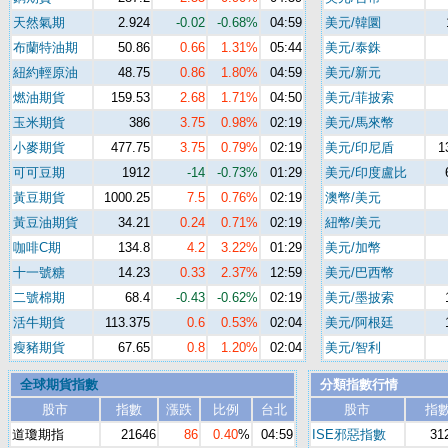
天然氣期
2.924
-0.02
-0.68%
04:59
美元/韓圜
布蘭特油期
50.86
0.66
1.31%
05:44
美元/泰銖
紐約輕原油
48.75
0.86
1.80%
04:59
美元/新元
燃油期貨
159.53
2.68
1.71%
04:50
美元/菲披索
玉米期貨
386
3.75
0.98%
02:19
美元/馬來幣
小麥期貨
477.75
3.75
0.79%
02:19
美元/印尼盾
1
可可豆期
1912
-14
-0.73%
01:29
美元/印度盧比
黃豆期貨
1000.25
7.5
0.76%
02:19
澳幣/美元
黃豆油期貨
34.21
0.24
0.71%
02:19
紐幣/美元
咖啡C期
134.8
4.2
3.22%
01:29
美元/加幣
十一號糖
14.23
0.33
2.37%
12:59
美元/巴西幣
二號棉期
68.4
-0.43
-0.62%
02:19
美元/墨披索
活牛期貨
113.375
0.6
0.53%
02:04
美元/阿根廷
瘦豬期貨
67.65
0.8
1.20%
02:04
美元/智利
全球期貨指數
分類指數行情
股市
指數
漲跌
比例
台北
股市
指
道瓊期指
21646
86
0.40
%
04:59
ISE邪惡指數
31