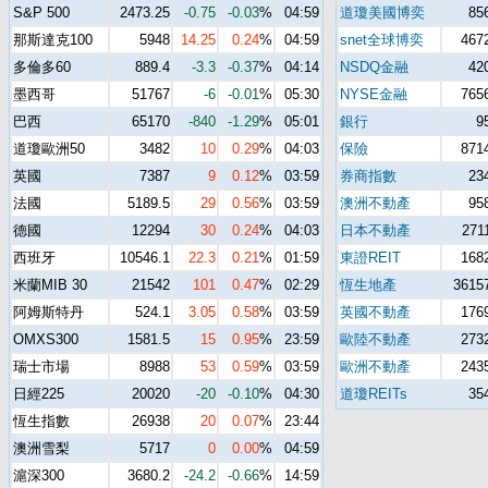
S&P 500
2473.25
-0.75
-0.03
%
04:59
道瓊美國博奕
85
那斯達克100
5948
14.25
0.24
%
04:59
snet全球博奕
467
多倫多60
889.4
-3.3
-0.37
%
04:14
NSDQ金融
42
墨西哥
51767
-6
-0.01
%
05:30
NYSE金融
765
巴西
65170
-840
-1.29
%
05:01
銀行
9
道瓊歐洲50
3482
10
0.29
%
04:03
保險
871
英國
7387
9
0.12
%
03:59
券商指數
23
法國
5189.5
29
0.56
%
03:59
澳洲不動產
95
德國
12294
30
0.24
%
04:03
日本不動產
271
西班牙
10546.1
22.3
0.21
%
01:59
東證REIT
168
米蘭MIB 30
21542
101
0.47
%
02:29
恆生地產
3615
阿姆斯特丹
524.1
3.05
0.58
%
03:59
英國不動產
176
OMXS300
1581.5
15
0.95
%
23:59
歐陸不動產
273
瑞士市場
8988
53
0.59
%
03:59
歐洲不動產
243
日經225
20020
-20
-0.10
%
04:30
道瓊REITs
35
恆生指數
26938
20
0.07
%
23:44
澳洲雪梨
5717
0
0.00
%
04:59
滬深300
3680.2
-24.2
-0.66
%
14:59