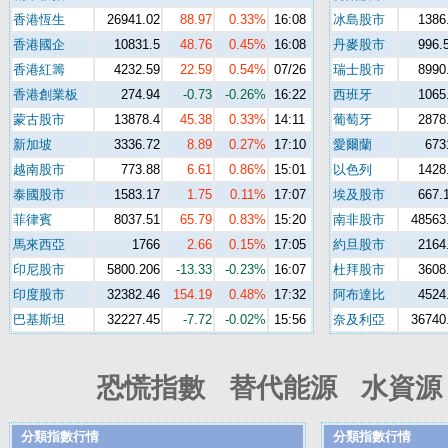
香港恆生
26941.02
88.97
0.33%
16:08
冰島股市
1386
香港國企
10831.5
48.76
0.45%
16:08
丹麥股市
996.
香港紅籌
4232.59
22.59
0.54%
07/26
瑞士股市
8990
香港創業板
274.94
-0.73
-0.26%
16:22
西班牙
1065
蒙古股市
13878.4
45.38
0.33%
14:11
葡萄牙
2878
新加坡
3336.72
8.89
0.27%
17:10
愛爾蘭
673
越南股市
773.88
6.61
0.86%
15:01
以色列
1428
泰國股市
1583.17
1.75
0.11%
17:07
埃及股市
667.
菲律賓
8037.51
65.79
0.83%
15:20
南非股市
48563
馬來西亞
1766
2.66
0.15%
17:05
約旦股市
2164
印尼股市
5800.206
-13.33
-0.23%
16:07
杜拜股市
3608
印度股市
32382.46
154.19
0.48%
17:32
阿布達比
4524
巴基斯坦
32227.45
-7.72
-0.02%
15:56
奈及利亞
36740
恐慌指數 替代能源 水資源 
分類指數行情
分類指數行情