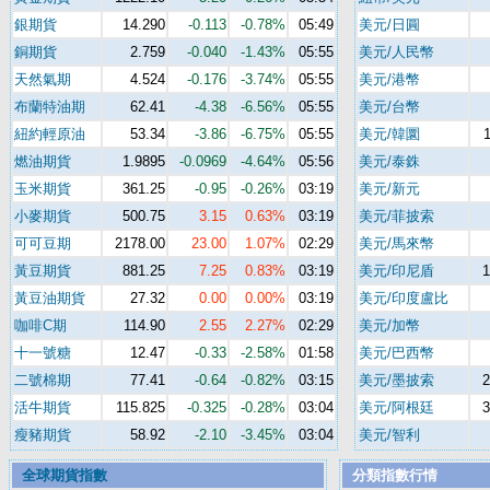
銀期貨
14.290
-0.113
-0.78%
05:49
美元/日圓
銅期貨
2.759
-0.040
-1.43%
05:55
美元/人民幣
天然氣期
4.524
-0.176
-3.74%
05:55
美元/港幣
布蘭特油期
62.41
-4.38
-6.56%
05:55
美元/台幣
紐約輕原油
53.34
-3.86
-6.75%
05:55
美元/韓圜
1
燃油期貨
1.9895
-0.0969
-4.64%
05:56
美元/泰銖
玉米期貨
361.25
-0.95
-0.26%
03:19
美元/新元
小麥期貨
500.75
3.15
0.63%
03:19
美元/菲披索
可可豆期
2178.00
23.00
1.07%
02:29
美元/馬來幣
黃豆期貨
881.25
7.25
0.83%
03:19
美元/印尼盾
1
黃豆油期貨
27.32
0.00
0.00%
03:19
美元/印度盧比
咖啡C期
114.90
2.55
2.27%
02:29
美元/加幣
十一號糖
12.47
-0.33
-2.58%
01:58
美元/巴西幣
二號棉期
77.41
-0.64
-0.82%
03:15
美元/墨披索
2
活牛期貨
115.825
-0.325
-0.28%
03:04
美元/阿根廷
3
瘦豬期貨
58.92
-2.10
-3.45%
03:04
美元/智利
全球期貨指數
分類指數行情