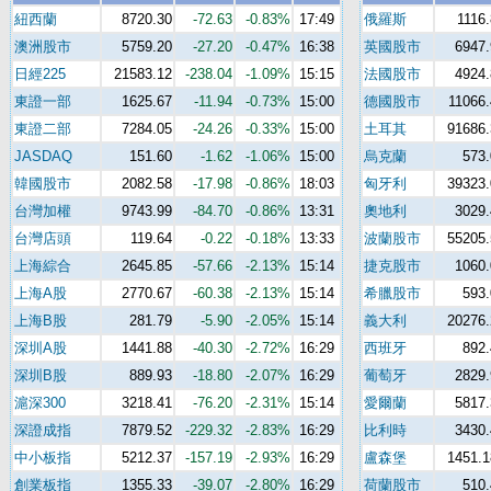
紐西蘭
8720.30
-72.63
-0.83%
17:49
俄羅斯
1116.
澳洲股市
5759.20
-27.20
-0.47%
16:38
英國股市
6947.
日經225
21583.12
-238.04
-1.09%
15:15
法國股市
4924.
東證一部
1625.67
-11.94
-0.73%
15:00
德國股市
11066.
東證二部
7284.05
-24.26
-0.33%
15:00
土耳其
91686.
JASDAQ
151.60
-1.62
-1.06%
15:00
烏克蘭
573.
韓國股市
2082.58
-17.98
-0.86%
18:03
匈牙利
39323.
台灣加權
9743.99
-84.70
-0.86%
13:31
奧地利
3029.
台灣店頭
119.64
-0.22
-0.18%
13:33
波蘭股市
55205.
上海綜合
2645.85
-57.66
-2.13%
15:14
捷克股市
1060.
上海A股
2770.67
-60.38
-2.13%
15:14
希臘股市
593.
上海B股
281.79
-5.90
-2.05%
15:14
義大利
20276.
深圳A股
1441.88
-40.30
-2.72%
16:29
西班牙
892.
深圳B股
889.93
-18.80
-2.07%
16:29
葡萄牙
2829.
滬深300
3218.41
-76.20
-2.31%
15:14
愛爾蘭
5817.
深證成指
7879.52
-229.32
-2.83%
16:29
比利時
3430.
中小板指
5212.37
-157.19
-2.93%
16:29
盧森堡
1451.1
創業板指
1355.33
-39.07
-2.80%
16:29
荷蘭股市
510.