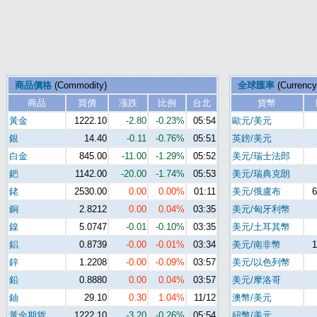
商品價格
(Commodity)
全球匯率
(Currency
商品
買價
漲跌
比例
台北
貨幣
黃金
1222.10
-2.80
-0.23%
05:54
歐元/美元
銀
14.40
-0.11
-0.76%
05:51
英鎊/美元
白金
845.00
-11.00
-1.29%
05:52
美元/瑞士法郎
鈀
1142.00
-20.00
-1.74%
05:53
美元/瑞典克朗
銠
2530.00
0.00
0.00%
01:11
美元/俄盧布
6
銅
2.8212
0.00
0.04%
03:35
美元/匈牙利幣
鎳
5.0747
-0.01
-0.10%
03:35
美元/土耳其幣
鋁
0.8739
-0.00
-0.01%
03:34
美元/南非幣
1
鋅
1.2208
-0.00
-0.09%
03:57
美元/以色列幣
鉛
0.8880
0.00
0.04%
03:57
美元/摩洛哥
鈾
29.10
0.30
1.04%
11/12
澳幣/美元
黃金期貨
1222.10
-3.20
-0.26%
05:54
紐幣/美元