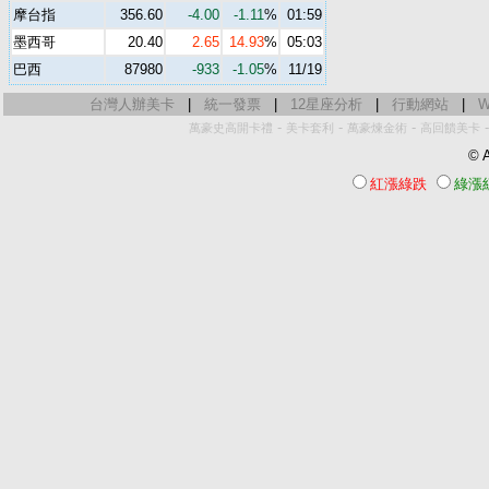
摩台指
356.60
-4.00
-1.11
%
01:59
墨西哥
20.40
2.65
14.93
%
05:03
巴西
87980
-933
-1.05
%
11/19
台灣人辦美卡
|
統一發票
|
12星座分析
|
行動網站
|
W
-
-
-
萬豪史高開卡禮
美卡套利
萬豪煉金術
高回饋美卡
© A
紅漲綠跌
綠漲