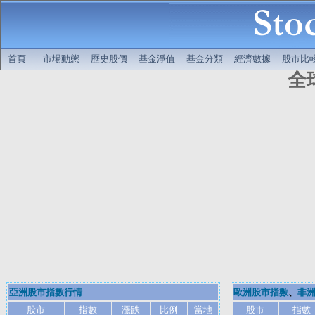
首頁
市場動態
歷史股價
基金淨值
基金分類
經濟數據
股市比
全
亞洲股市指數行情
歐洲股市指數
、
非
股市
指數
漲跌
比例
當地
股市
指數