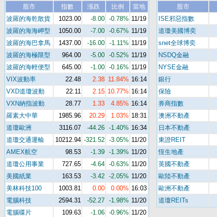
股市
指數
漲跌
比例
當地
股市
波羅的海乾散貨
1023.00
-8.00
-0.78%
11/19
ISE邪惡指數
波羅的海海岬型
1050.00
-7.00
-0.67%
11/19
道瓊美國博奕
波羅的海巴拿馬
1437.00
-16.00
-1.11%
11/19
snet全球博奕
波羅的海極限型
964.00
-5.00
-0.52%
11/19
NSDQ金融
波羅的海輕便型
645.00
-1.00
-0.16%
11/19
NYSE金融
VIX波動率
22.48
2.38
11.84%
16:14
銀行
VXD道瓊波動
22.11
2.15
10.77%
16:14
保險
VXN納指波動
28.77
1.33
4.85%
16:14
券商指數
羅素大中華
1985.96
20.29
1.03%
18:31
澳洲不動產
道瓊歐洲
3116.07
-44.26
-1.40%
16:34
日本不動產
道瓊交通運輸
10212.94
-321.52
-3.05%
11/20
東證REIT
AMEX航空
98.53
-1.39
-1.39%
11/20
恆生地產
道瓊公用事業
727.65
-4.64
-0.63%
11/20
英國不動產
美國紙業
163.53
-3.42
-2.05%
11/20
歐陸不動產
美林科技100
1003.81
0.00
0.00%
16:03
歐洲不動產
電腦科技
2594.31
-52.27
-1.98%
11/20
道瓊REITs
電腦碟片
109.63
-1.06
-0.96%
11/20