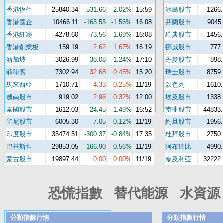
香港恆生
25840.34
-531.66
-2.02%
15:59
冰島股市
1266.
香港國企
10466.11
-165.55
-1.56%
16:08
芬蘭股市
9045.
香港紅籌
4278.60
-73.56
-1.69%
16:08
瑞典股市
1456.
香港創業板
159.19
2.62
1.67%
16:19
挪威股市
777.
新加坡
3026.99
-38.08
-1.24%
17:10
丹麥股市
898.
菲律賓
7302.94
32.68
0.45%
15:20
瑞士股市
8759.
馬來西亞
1710.71
4.33
0.25%
11/19
以色列
1610.
越南股市
919.02
2.96
0.32%
12:00
埃及股市
1338.
泰國股市
1612.03
-24.45
-1.49%
16:52
南非股市
44833.
印尼股市
6005.30
-7.05
-0.12%
11/19
約旦股市
1956.
印度股市
35474.51
-300.37
-0.84%
17:35
杜拜股市
2750.
巴基斯坦
29853.05
-166.90
-0.56%
11/19
阿布達比
4990.
蒙古股市
19897.44
0.00
0.00%
11/19
奈及利亞
32222.
恐慌指數 替代能源 水資源 
分類指數行情
分類指數行情