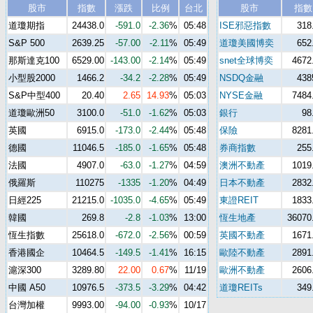
股市
指數
漲跌
比例
台北
股市
指數
道瓊期指
24438.0
-591.0
-2.36
%
05:48
ISE邪惡指數
318
S&P 500
2639.25
-57.00
-2.11
%
05:49
道瓊美國博奕
652
那斯達克100
6529.00
-143.00
-2.14
%
05:49
snet全球博奕
4672
小型股2000
1466.2
-34.2
-2.28
%
05:49
NSDQ金融
438
S&P中型400
20.40
2.65
14.93
%
05:03
NYSE金融
7484
道瓊歐洲50
3100.0
-51.0
-1.62
%
05:03
銀行
98
英國
6915.0
-173.0
-2.44
%
05:48
保險
8281
德國
11046.5
-185.0
-1.65
%
05:48
券商指數
255
法國
4907.0
-63.0
-1.27
%
04:59
澳洲不動產
1019
俄羅斯
110275
-1335
-1.20
%
04:49
日本不動產
2832
日經225
21215.0
-1035.0
-4.65
%
05:49
東證REIT
1833
韓國
269.8
-2.8
-1.03
%
13:00
恆生地產
36070
恆生指數
25618.0
-672.0
-2.56
%
00:59
英國不動產
1671
香港國企
10464.5
-149.5
-1.41
%
16:15
歐陸不動產
2891
滬深300
3289.80
22.00
0.67
%
11/19
歐洲不動產
2606
中國 A50
10976.5
-373.5
-3.29
%
04:42
道瓊REITs
349
台灣加權
9993.00
-94.00
-0.93
%
10/17