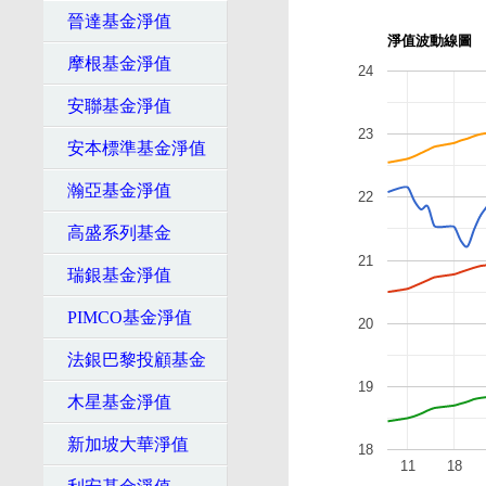
晉達基金淨值
淨值波動線圖
摩根基金淨值
24
安聯基金淨值
23
安本標準基金淨值
瀚亞基金淨值
22
高盛系列基金
21
瑞銀基金淨值
PIMCO基金淨值
20
法銀巴黎投顧基金
19
木星基金淨值
新加坡大華淨值
18
11
18