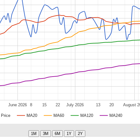
June 2026
8
15
22
July 2026
13
20
August 2
Price
MA20
MA60
MA120
MA240