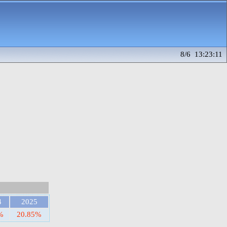
8/6 13:23:11
4
2025
%
20.85%