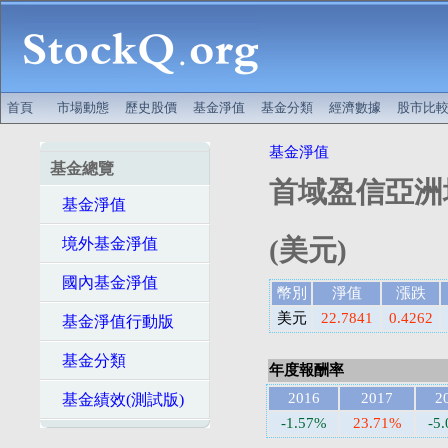
首頁
市場動態
歷史股價
基金淨值
基金分類
經濟數據
股市比
基金淨值
基金總覽
首域盈信亞洲
基金淨值
(美元)
境外基金淨值
國內基金淨值
幣別
淨值
漲跌
美元
22.7841
0.4262
基金淨值行動版
基金分類
年度報酬率
2016
2017
2
基金績效(測試版)
-1.57%
23.71%
-5