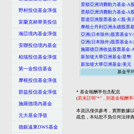
景順亞洲消費動力基金-A股
野村投信基金淨值
景順亞洲消費動力基金-A股
晉達亞洲股票基金-C股/美
富蘭克林華美投信
摩根士丹利亞洲永續股票基
瀚亞境內基金淨值
亞洲(日本除外)股票基金Y
亞洲(日本除外)股票基金A
安聯投信境內基金
施羅德亞洲收益股票基金-A
柏瑞投信基金淨值
新加坡大華亞洲基金/星幣
新加坡大華亞洲基金/美元
第一金投信基金
基金平
摩根投信基金淨值
群益投信基金淨值
* 基金報酬率包含配息
(
若未註明"*"，則基金報酬
施羅德境內基金
本資訊僅供參考，實際數據以
元大基金淨值
疏忽，本站恕不負任何法律
德銀遠東DWS基金