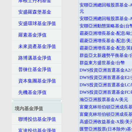
摩根士丹利基金
安聯亞洲總回報股票基金-A
元
安盛羅森堡基金
安聯亞洲總回報股票基金-A
安盛環球基金淨值
安聯亞洲動態策略基金(台幣
霸菱亞洲增長基金-配息/歐
羅素基金淨值
霸菱亞洲增長基金-配息/美
未來資產基金淨值
霸菱亞洲增長基金-配息/英
群益亞太新趨勢平衡基金/
路博邁基金淨值
群益東方盛世基金/台幣
普徠仕基金淨值
DWS投資亞洲首選基金A2
DWS投資亞洲首選基金E2
資本集團基金淨值
DWS投資亞洲首選基金LC
先機基金淨值
DWS投資亞洲首選基金FC
瀚亞亞洲股票基金A/美元
富蘭克林坦伯頓亞洲成長基金
境內基金淨值
富蘭克林坦伯頓亞洲成長基金
聯博投信基金淨值
高盛亞洲收益基金-X股/美
匯豐亞洲股票(日本除外)基
富達投信基金淨值