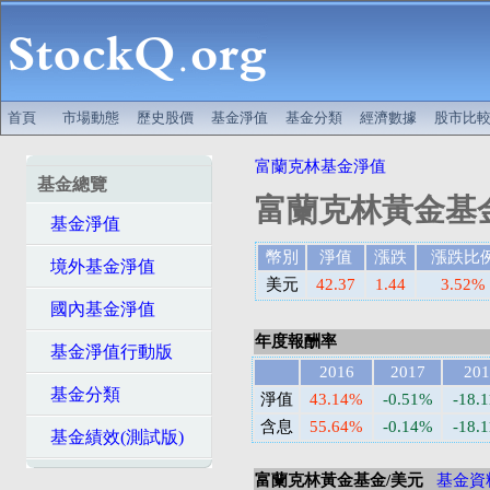
首頁
市場動態
歷史股價
基金淨值
基金分類
經濟數據
股市比
富蘭克林基金淨值
基金總覽
富蘭克林黃金基
基金淨值
幣別
淨值
漲跌
漲跌比
境外基金淨值
美元
42.37
1.44
3.52%
國內基金淨值
年度報酬率
基金淨值行動版
2016
2017
201
基金分類
淨值
43.14%
-0.51%
-18.
含息
55.64%
-0.14%
-18.
基金績效(測試版)
富蘭克林黃金基金/美元
基金資