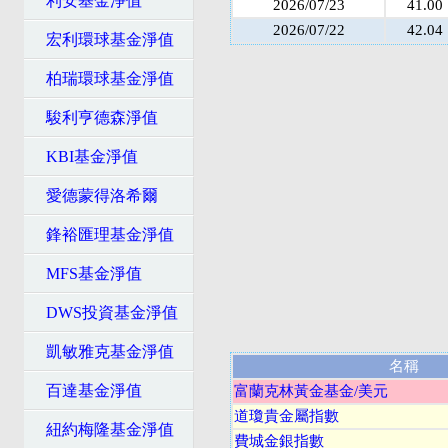
利安基金淨值
2026/07/23
41.00
2026/07/22
42.04
宏利環球基金淨值
柏瑞環球基金淨值
駿利亨德森淨值
KBI基金淨值
愛德蒙得洛希爾
鋒裕匯理基金淨值
MFS基金淨值
DWS投資基金淨值
凱敏雅克基金淨值
名稱
百達基金淨值
富蘭克林黃金基金/美元
道瓊貴金屬指數
紐約梅隆基金淨值
費城金銀指數