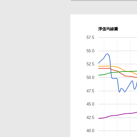
淨值均線圖
57.5
55.0
52.5
50.0
47.5
45.0
42.5
40.0