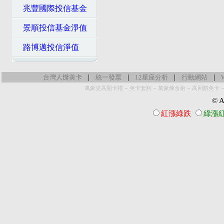
兆豐國際投信基金
景順投信基金淨值
路博邁投信淨值
|
|
|
|
台灣人辦美卡
統一發票
12星座分析
行動網站
-
-
-
萬豪史高開卡禮
美卡套利
萬豪煉金術
高回饋美卡
© Al
紅漲綠跌
綠漲