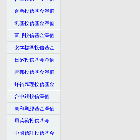
台新投信基金淨值
凱基投信基金淨值
富邦投信基金淨值
安本標準投信基金
日盛投信基金淨值
聯邦投信基金淨值
鋒裕匯理投信基金
台中銀投信淨值
康和期經基金淨值
貝萊德投信基金
中國信託投信基金