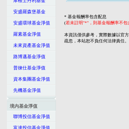
摩根士丹利基金
安盛羅森堡基金
* 基金報酬率包含配息
安盛環球基金淨值
(
若未註明"*"，則基金報酬率不
羅素基金淨值
本資訊僅供參考，實際數據以官方
疏忽，本站恕不負任何法律責任。
未來資產基金淨值
路博邁基金淨值
普徠仕基金淨值
資本集團基金淨值
先機基金淨值
境內基金淨值
聯博投信基金淨值
富達投信基金淨值