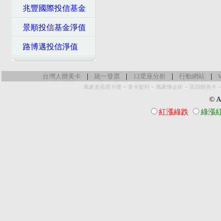
兆豐國際投信基金
景順投信基金淨值
路博邁投信淨值
|
|
|
|
台灣人辦美卡
統一發票
12星座分析
行動網站
-
-
-
萬豪史高開卡禮
美卡套利
萬豪煉金術
高回饋美卡
© Al
紅漲綠跌
綠漲