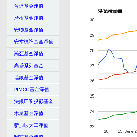
晉達基金淨值
淨值波動線圖
摩根基金淨值
30
安聯基金淨值
29
安本標準基金淨值
28
瀚亞基金淨值
高盛系列基金
27
瑞銀基金淨值
26
PIMCO基金淨值
25
法銀巴黎投顧基金
24
木星基金淨值
新加坡大華淨值
23
18
25
June 