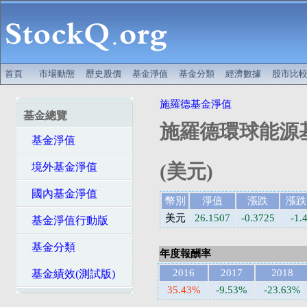
首頁
市場動態
歷史股價
基金淨值
基金分類
經濟數據
股市比
施羅德基金淨值
基金總覽
施羅德環球能源基
基金淨值
(美元)
境外基金淨值
國內基金淨值
幣別
淨值
漲跌
漲跌
美元
26.1507
-0.3725
-1.
基金淨值行動版
基金分類
年度報酬率
2016
2017
2018
基金績效(測試版)
35.43%
-9.53%
-23.63%