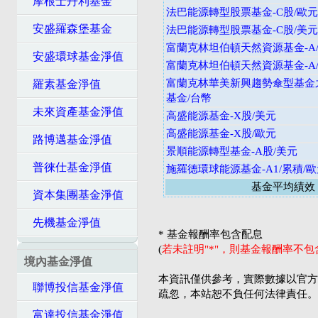
摩根士丹利基金
法巴能源轉型股票基金-C股/歐元
安盛羅森堡基金
法巴能源轉型股票基金-C股/美元
富蘭克林坦伯頓天然資源基金-A/
安盛環球基金淨值
富蘭克林坦伯頓天然資源基金-A/
富蘭克林華美新興趨勢傘型基金
羅素基金淨值
基金/台幣
未來資產基金淨值
高盛能源基金-X股/美元
高盛能源基金-X股/歐元
路博邁基金淨值
景順能源轉型基金-A股/美元
普徠仕基金淨值
施羅德環球能源基金-A1/累積/
基金平均績效
資本集團基金淨值
先機基金淨值
* 基金報酬率包含配息
(
若未註明"*"，則基金報酬率不
境內基金淨值
本資訊僅供參考，實際數據以官方
聯博投信基金淨值
疏忽，本站恕不負任何法律責任。
富達投信基金淨值