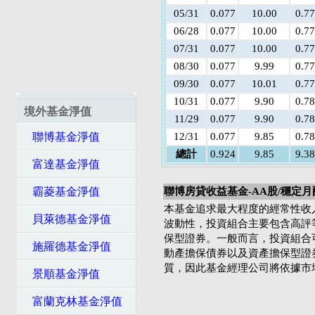
05/31
0.077
10.00
0.7
06/28
0.077
10.00
0.7
07/31
0.077
10.00
0.7
08/30
0.077
9.99
0.7
09/30
0.077
10.01
0.7
10/31
0.077
9.90
0.7
境外基金淨值
11/29
0.077
9.90
0.7
聯博基金淨值
12/31
0.077
9.85
0.7
總計
0.924
9.85
9.3
富達基金淨值
霸菱基金淨值
聯博房貸收益基金-AA股/穩定月
本基金追求最大程度的經常性收
貝萊德基金淨值
波動性，投資組合主要包含高評
保型證券。一般而言，投資組合可
施羅德基金淨值
動產擔保債券以及資產擔保型證
質，因此基金經理公司將依據市
景順基金淨值
富蘭克林基金淨值