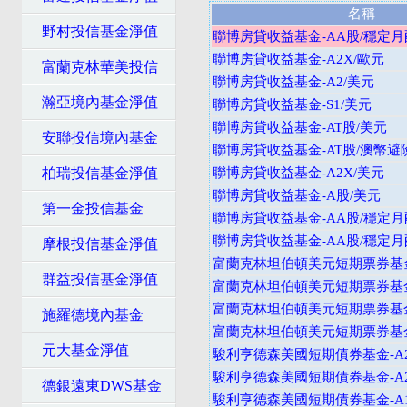
名稱
野村投信基金淨值
聯博房貸收益基金-AA股/穩定月
聯博房貸收益基金-A2X/歐元
富蘭克林華美投信
聯博房貸收益基金-A2/美元
瀚亞境內基金淨值
聯博房貸收益基金-S1/美元
聯博房貸收益基金-AT股/美元
安聯投信境內基金
聯博房貸收益基金-AT股/澳幣避
柏瑞投信基金淨值
聯博房貸收益基金-A2X/美元
聯博房貸收益基金-A股/美元
第一金投信基金
聯博房貸收益基金-AA股/穩定月
聯博房貸收益基金-AA股/穩定月
摩根投信基金淨值
富蘭克林坦伯頓美元短期票券基金
群益投信基金淨值
富蘭克林坦伯頓美元短期票券基金
富蘭克林坦伯頓美元短期票券基金
施羅德境內基金
富蘭克林坦伯頓美元短期票券基金
元大基金淨值
駿利亨德森美國短期債券基金-A
駿利亨德森美國短期債券基金-A2
德銀遠東DWS基金
駿利亨德森美國短期債券基金-A1