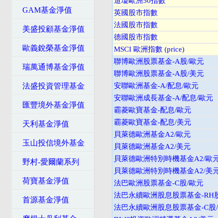
道瓊歐洲50指數
GAM基金淨值
英國股市指數
法國股市指數
美盛投顧基金淨值
德國股市指數
歐義銳榮基金淨值
MSCI 歐洲指數 (price)
聯博歐洲股票基金-A股/歐元
瑞萬通博基金淨值
聯博歐洲股票基金-A股/美元
法盛投資管理基金
安聯歐洲基金-A/配息/歐元
安聯歐洲成長基金-A/配息/歐元
匯豐境外基金淨值
霸菱歐寶基金-配息/歐元
霸菱歐寶基金-配息/美元
天利基金淨值
貝萊德歐洲基金A2/歐元
玉山投信境外基金
貝萊德歐洲基金A2/美元
貝萊德歐洲特別時機基金A2/歐
野村-愛爾蘭系列
貝萊德歐洲特別時機基金A2/美
荷寶基金淨值
法巴歐洲股票基金-C股/歐元
法巴永續歐洲股息股票基金-RH股
首源基金淨值
法巴永續歐洲股息股票基金-C股