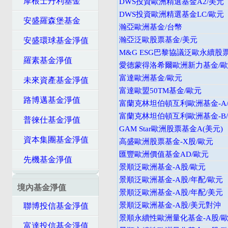
摩根士丹利基金
DWS投資歐洲精選基金A2/美元
DWS投資歐洲精選基金LC/歐元
安盛羅森堡基金
瀚亞歐洲基金/台幣
瀚亞泛歐股票基金/美元
安盛環球基金淨值
M&G ESG巴黎協議泛歐永續股
羅素基金淨值
愛德蒙得洛希爾歐洲新力基金/
富達歐洲基金/歐元
未來資產基金淨值
富達歐盟50TM基金/歐元
路博邁基金淨值
富蘭克林坦伯頓互利歐洲基金-A/
富蘭克林坦伯頓互利歐洲基金-B/
普徠仕基金淨值
GAM Star歐洲股票基金A(美元)
資本集團基金淨值
高盛歐洲股票基金-X股/歐元
匯豐歐洲價值基金AD/歐元
先機基金淨值
景順泛歐洲基金-A股/歐元
景順泛歐洲基金-A股/年配/歐元
境內基金淨值
景順泛歐洲基金-A股/年配/美元
景順泛歐洲基金-A股/美元對沖
聯博投信基金淨值
景順永續性歐洲量化基金-A股/
富達投信基金淨值