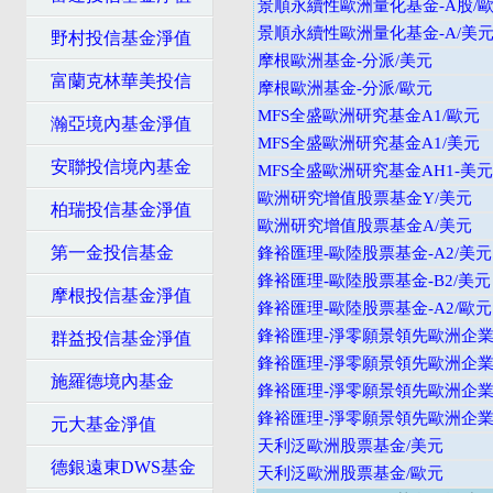
景順永續性歐洲量化基金-A股/
景順永續性歐洲量化基金-A/美
野村投信基金淨值
摩根歐洲基金-分派/美元
富蘭克林華美投信
摩根歐洲基金-分派/歐元
MFS全盛歐洲研究基金A1/歐元
瀚亞境內基金淨值
MFS全盛歐洲研究基金A1/美元
安聯投信境內基金
MFS全盛歐洲研究基金AH1-美
歐洲研究增值股票基金Y/美元
柏瑞投信基金淨值
歐洲研究增值股票基金A/美元
第一金投信基金
鋒裕匯理-歐陸股票基金-A2/美元
鋒裕匯理-歐陸股票基金-B2/美元
摩根投信基金淨值
鋒裕匯理-歐陸股票基金-A2/歐元
鋒裕匯理-淨零願景領先歐洲企業股
群益投信基金淨值
鋒裕匯理-淨零願景領先歐洲企業股
施羅德境內基金
鋒裕匯理-淨零願景領先歐洲企業股
鋒裕匯理-淨零願景領先歐洲企業股
元大基金淨值
天利泛歐洲股票基金/美元
德銀遠東DWS基金
天利泛歐洲股票基金/歐元