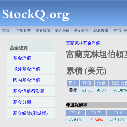
首頁
市場動態
歷史股價
基金淨值
基金分類
經濟數據
股市比
富蘭克林基金淨值
基金總覽
富蘭克林坦伯頓互
基金淨值
累積 (美元)
境外基金淨值
國內基金淨值
幣別
淨值
漲跌
漲跌比
美元
51.71
-0.04
-0.08%
基金淨值行動版
基金分類
年度報酬率
2016
2017
2018
基金績效(測試版)
-3.81%
19.84%
-17.12%