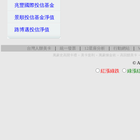
兆豐國際投信基金
景順投信基金淨值
路博邁投信淨值
|
|
|
|
台灣人辦美卡
統一發票
12星座分析
行動網站
-
-
-
萬豪史高開卡禮
美卡套利
萬豪煉金術
高回饋美卡
© Al
紅漲綠跌
綠漲