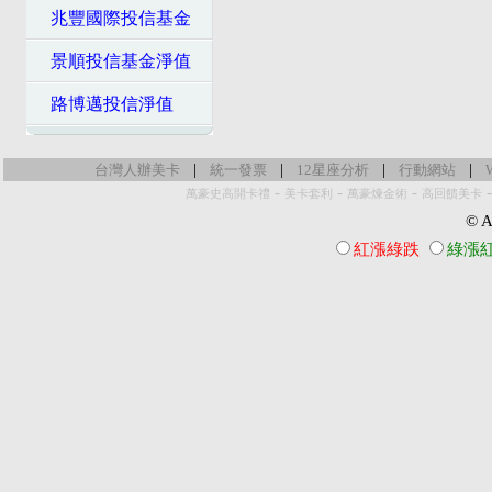
兆豐國際投信基金
景順投信基金淨值
路博邁投信淨值
|
|
|
|
台灣人辦美卡
統一發票
12星座分析
行動網站
-
-
-
萬豪史高開卡禮
美卡套利
萬豪煉金術
高回饋美卡
© Al
紅漲綠跌
綠漲