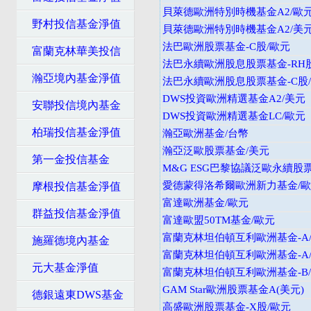
貝萊德歐洲特別時機基金A2/歐
野村投信基金淨值
貝萊德歐洲特別時機基金A2/美
法巴歐洲股票基金-C股/歐元
富蘭克林華美投信
法巴永續歐洲股息股票基金-RH股
瀚亞境內基金淨值
法巴永續歐洲股息股票基金-C股
DWS投資歐洲精選基金A2/美元
安聯投信境內基金
DWS投資歐洲精選基金LC/歐元
柏瑞投信基金淨值
瀚亞歐洲基金/台幣
瀚亞泛歐股票基金/美元
第一金投信基金
M&G ESG巴黎協議泛歐永續股
愛德蒙得洛希爾歐洲新力基金/
摩根投信基金淨值
富達歐洲基金/歐元
群益投信基金淨值
富達歐盟50TM基金/歐元
富蘭克林坦伯頓互利歐洲基金-A/
施羅德境內基金
富蘭克林坦伯頓互利歐洲基金-A/
元大基金淨值
富蘭克林坦伯頓互利歐洲基金-B/
GAM Star歐洲股票基金A(美元)
德銀遠東DWS基金
高盛歐洲股票基金-X股/歐元