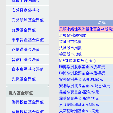
摩根士丹利基金
安盛羅森堡基金
安盛環球基金淨值
名稱
景順永續性歐洲量化基金-A股/
羅素基金淨值
道瓊歐洲50指數
未來資產基金淨值
英國股市指數
法國股市指數
路博邁基金淨值
德國股市指數
普徠仕基金淨值
MSCI 歐洲指數 (price)
聯博歐洲股票基金-A股/歐元
資本集團基金淨值
聯博歐洲股票基金-A股/美元
先機基金淨值
安聯歐洲基金-A/配息/歐元
安聯歐洲成長基金-A/配息/歐元
霸菱歐寶基金-配息/歐元
境內基金淨值
霸菱歐寶基金-配息/美元
聯博投信基金淨值
貝萊德歐洲基金A2/歐元
貝萊德歐洲基金A2/美元
富達投信基金淨值