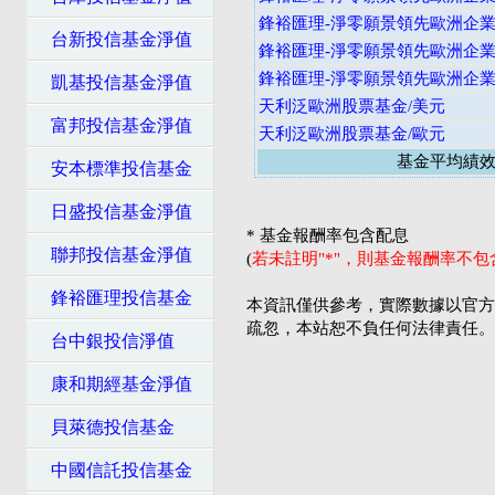
鋒裕匯理-淨零願景領先歐洲企業股
台新投信基金淨值
鋒裕匯理-淨零願景領先歐洲企業股
鋒裕匯理-淨零願景領先歐洲企業股
凱基投信基金淨值
天利泛歐洲股票基金/美元
富邦投信基金淨值
天利泛歐洲股票基金/歐元
基金平均績
安本標準投信基金
日盛投信基金淨值
* 基金報酬率包含配息
聯邦投信基金淨值
(
若未註明"*"，則基金報酬率不
鋒裕匯理投信基金
本資訊僅供參考，實際數據以官方
疏忽，本站恕不負任何法律責任。
台中銀投信淨值
康和期經基金淨值
貝萊德投信基金
中國信託投信基金