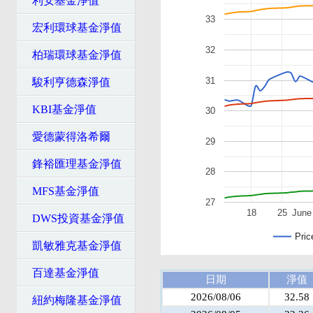
利安基金淨值
33
宏利環球基金淨值
32
柏瑞環球基金淨值
31
駿利亨德森淨值
KBI基金淨值
30
愛德蒙得洛希爾
29
鋒裕匯理基金淨值
28
MFS基金淨值
27
18
25
June
DWS投資基金淨值
Pric
凱敏雅克基金淨值
百達基金淨值
日期
淨值
2026/08/06
32.58
紐約梅隆基金淨值