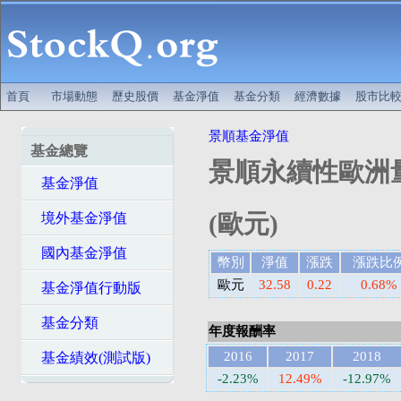
首頁
市場動態
歷史股價
基金淨值
基金分類
經濟數據
股市比
景順基金淨值
基金總覽
景順永續性歐洲
基金淨值
(歐元)
境外基金淨值
國內基金淨值
幣別
淨值
漲跌
漲跌比
歐元
32.58
0.22
0.68%
基金淨值行動版
基金分類
年度報酬率
2016
2017
2018
基金績效(測試版)
-2.23%
12.49%
-12.97%