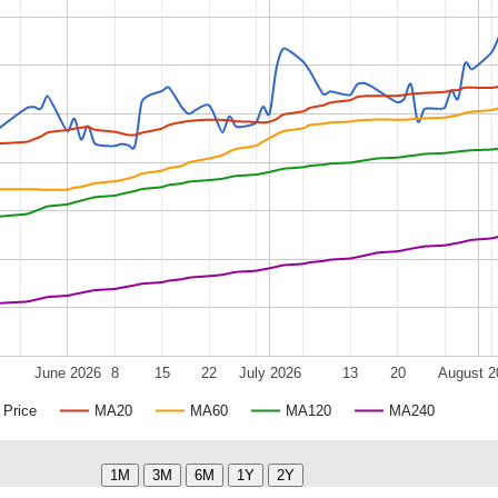
June 2026
8
15
22
July 2026
13
20
August 2
Price
MA20
MA60
MA120
MA240