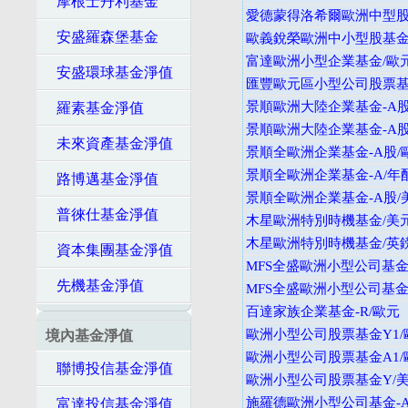
摩根士丹利基金
愛德蒙得洛希爾歐洲中型股基
安盛羅森堡基金
歐義銳榮歐洲中小型股基金-
富達歐洲小型企業基金/歐
安盛環球基金淨值
匯豐歐元區小型公司股票基
景順歐洲大陸企業基金-A股
羅素基金淨值
景順歐洲大陸企業基金-A股
未來資產基金淨值
景順全歐洲企業基金-A股/
景順全歐洲企業基金-A/年
路博邁基金淨值
景順全歐洲企業基金-A股/
普徠仕基金淨值
木星歐洲特別時機基金/美
木星歐洲特別時機基金/英
資本集團基金淨值
MFS全盛歐洲小型公司基金
先機基金淨值
MFS全盛歐洲小型公司基金
百達家族企業基金-R/歐元
歐洲小型公司股票基金Y1/
境內基金淨值
歐洲小型公司股票基金A1/
聯博投信基金淨值
歐洲小型公司股票基金Y/
施羅德歐洲小型公司基金-A
富達投信基金淨值