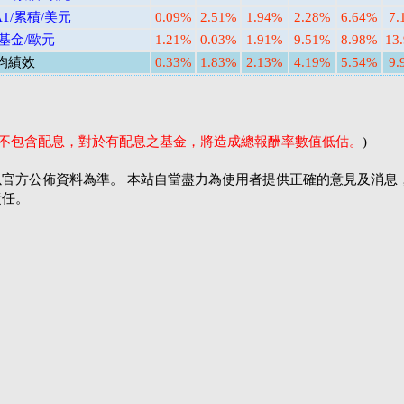
1/累積/美元
0.09%
2.51%
1.94%
2.28%
6.64%
7.
基金/歐元
1.21%
0.03%
1.91%
9.51%
8.98%
13
均績效
0.33%
1.83%
2.13%
4.19%
5.54%
9.
率不包含配息，對於有配息之基金，將造成總報酬率數值低估。
)
官方公佈資料為準。 本站自當盡力為使用者提供正確的意見及消息
責任。