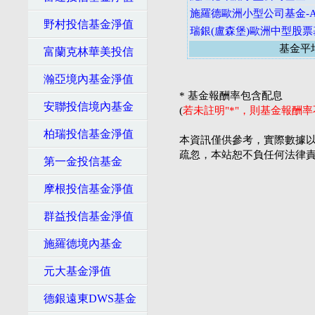
施羅德歐洲小型公司基金-A
野村投信基金淨值
瑞銀(盧森堡)歐洲中型股票
基金平
富蘭克林華美投信
瀚亞境內基金淨值
* 基金報酬率包含配息
安聯投信境內基金
(
若未註明"*"，則基金報酬
柏瑞投信基金淨值
本資訊僅供參考，實際數據以
疏忽，本站恕不負任何法律
第一金投信基金
摩根投信基金淨值
群益投信基金淨值
施羅德境內基金
元大基金淨值
德銀遠東DWS基金