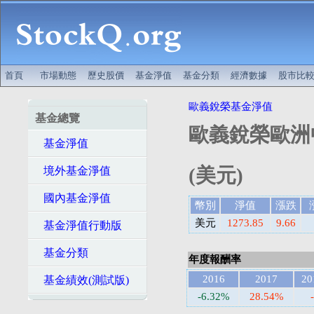
首頁
市場動態
歷史股價
基金淨值
基金分類
經濟數據
股市比
歐義銳榮基金淨值
基金總覽
歐義銳榮歐洲
基金淨值
(美元)
境外基金淨值
國內基金淨值
幣別
淨值
漲跌
美元
1273.85
9.66
基金淨值行動版
基金分類
年度報酬率
2016
2017
20
基金績效(測試版)
-6.32%
28.54%
-