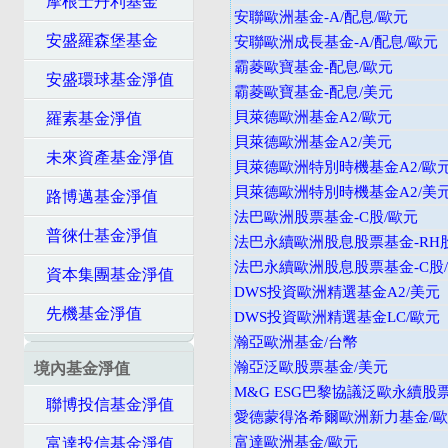
摩根士丹利基金
安聯歐洲基金-A/配息/歐元
安盛羅森堡基金
安聯歐洲成長基金-A/配息/歐元
霸菱歐寶基金-配息/歐元
安盛環球基金淨值
霸菱歐寶基金-配息/美元
貝萊德歐洲基金A2/歐元
羅素基金淨值
貝萊德歐洲基金A2/美元
未來資產基金淨值
貝萊德歐洲特別時機基金A2/歐
貝萊德歐洲特別時機基金A2/美
路博邁基金淨值
法巴歐洲股票基金-C股/歐元
普徠仕基金淨值
法巴永續歐洲股息股票基金-RH股
法巴永續歐洲股息股票基金-C股
資本集團基金淨值
DWS投資歐洲精選基金A2/美元
先機基金淨值
DWS投資歐洲精選基金LC/歐元
瀚亞歐洲基金/台幣
瀚亞泛歐股票基金/美元
境內基金淨值
M&G ESG巴黎協議泛歐永續股
聯博投信基金淨值
愛德蒙得洛希爾歐洲新力基金/
富達歐洲基金/歐元
富達投信基金淨值