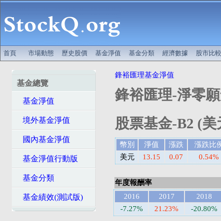
首頁
市場動態
歷史股價
基金淨值
基金分類
經濟數據
股市比
鋒裕匯理基金淨值
基金總覽
鋒裕匯理-淨零
基金淨值
股票基金-B2 (美
境外基金淨值
國內基金淨值
幣別
淨值
漲跌
漲跌比
美元
13.15
0.07
0.54%
基金淨值行動版
基金分類
年度報酬率
2016
2017
2018
基金績效(測試版)
-7.27%
21.23%
-20.80%