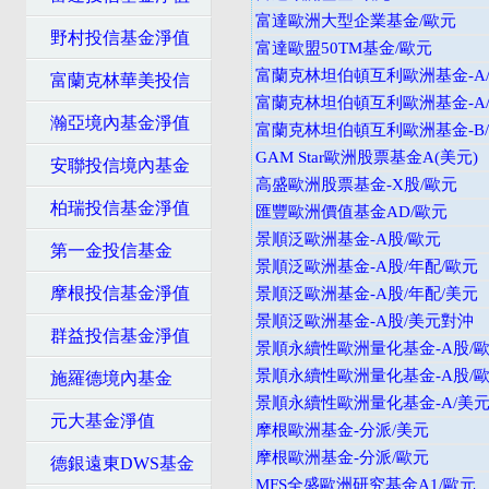
富達歐洲大型企業基金/歐元
野村投信基金淨值
富達歐盟50TM基金/歐元
富蘭克林坦伯頓互利歐洲基金-A/
富蘭克林華美投信
富蘭克林坦伯頓互利歐洲基金-A/
瀚亞境內基金淨值
富蘭克林坦伯頓互利歐洲基金-B/
GAM Star歐洲股票基金A(美元)
安聯投信境內基金
高盛歐洲股票基金-X股/歐元
柏瑞投信基金淨值
匯豐歐洲價值基金AD/歐元
景順泛歐洲基金-A股/歐元
第一金投信基金
景順泛歐洲基金-A股/年配/歐元
摩根投信基金淨值
景順泛歐洲基金-A股/年配/美元
景順泛歐洲基金-A股/美元對沖
群益投信基金淨值
景順永續性歐洲量化基金-A股/
景順永續性歐洲量化基金-A股/
施羅德境內基金
景順永續性歐洲量化基金-A/美
元大基金淨值
摩根歐洲基金-分派/美元
摩根歐洲基金-分派/歐元
德銀遠東DWS基金
MFS全盛歐洲研究基金A1/歐元