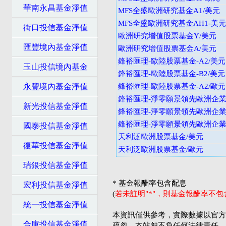
華南永昌基金淨值
MFS全盛歐洲研究基金A1/美元
MFS全盛歐洲研究基金AH1-美
街口投信基金淨值
歐洲研究增值股票基金Y/美元
匯豐境內基金淨值
歐洲研究增值股票基金A/美元
鋒裕匯理-歐陸股票基金-A2/美元
玉山投信境內基金
鋒裕匯理-歐陸股票基金-B2/美元
永豐境內基金淨值
鋒裕匯理-歐陸股票基金-A2/歐元
鋒裕匯理-淨零願景領先歐洲企業股
新光投信基金淨值
鋒裕匯理-淨零願景領先歐洲企業股
鋒裕匯理-淨零願景領先歐洲企業股
國泰投信基金淨值
天利泛歐洲股票基金/美元
復華投信基金淨值
天利泛歐洲股票基金/歐元
瑞銀投信基金淨值
* 基金報酬率包含配息
宏利投信基金淨值
(
若未註明"*"，則基金報酬率不
統一投信基金淨值
本資訊僅供參考，實際數據以官方
合庫投信基金淨值
疏忽，本站恕不負任何法律責任。