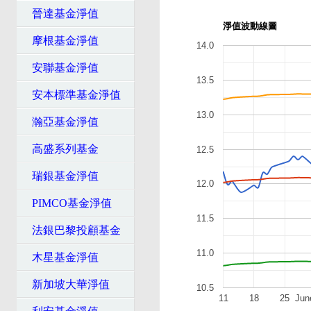
晉達基金淨值
淨值波動線圖
摩根基金淨值
14.0
安聯基金淨值
13.5
安本標準基金淨值
13.0
瀚亞基金淨值
高盛系列基金
12.5
瑞銀基金淨值
12.0
PIMCO基金淨值
11.5
法銀巴黎投顧基金
11.0
木星基金淨值
新加坡大華淨值
10.5
11
18
25
Jun