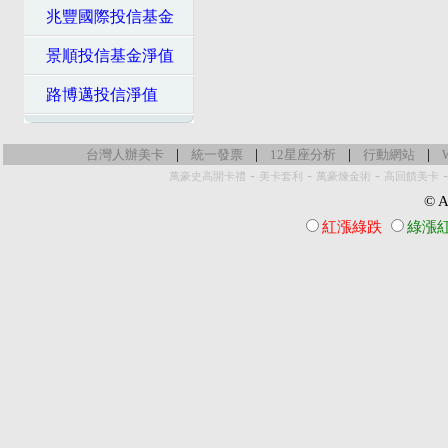
兆豐國際投信基金
景順投信基金淨值
路博邁投信淨值
|
|
|
|
台灣人辦美卡
統一發票
12星座分析
行動網站
-
-
-
萬豪史高開卡禮
美卡套利
萬豪煉金術
高回饋美卡
© Al
紅漲綠跌
綠漲