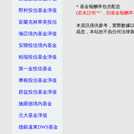
* 基金報酬率包含配息
野村投信基金淨值
(
若未註明"*"，則基金報酬
富蘭克林華美投信
本資訊僅供參考，實際數據以
疏忽，本站恕不負任何法律
瀚亞境內基金淨值
安聯投信境內基金
柏瑞投信基金淨值
第一金投信基金
摩根投信基金淨值
群益投信基金淨值
施羅德境內基金
元大基金淨值
德銀遠東DWS基金