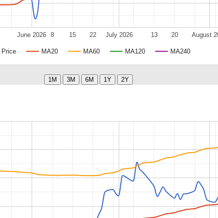
June 2026
8
15
22
July 2026
13
20
August 2
Price
MA20
MA60
MA120
MA240