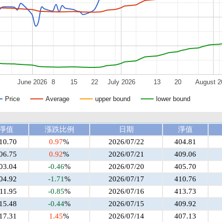
June 2026
8
15
22
July 2026
13
20
August 2
Price
Average
upper bound
lower bound
淨值
漲跌比例
日期
淨值
10.70
0.97
%
2026/07/22
404.81
06.75
0.92
%
2026/07/21
409.06
03.04
-0.46
%
2026/07/20
405.70
04.92
-1.71
%
2026/07/17
410.76
11.95
-0.85
%
2026/07/16
413.73
15.48
-0.44
%
2026/07/15
409.92
17.31
1.45
%
2026/07/14
407.13