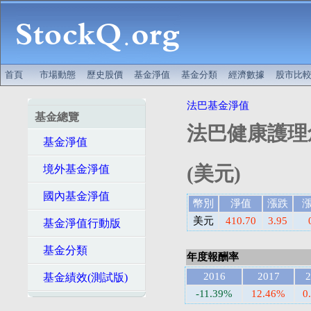
首頁
市場動態
歷史股價
基金淨值
基金分類
經濟數據
股市比
法巴基金淨值
基金總覽
法巴健康護理
基金淨值
(美元)
境外基金淨值
國內基金淨值
幣別
淨值
漲跌
美元
410.70
3.95
基金淨值行動版
基金分類
年度報酬率
2016
2017
2
基金績效(測試版)
-11.39%
12.46%
0