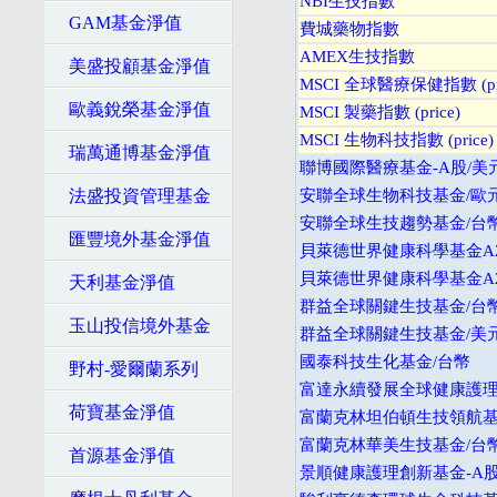
NBI生技指數
GAM基金淨值
費城藥物指數
AMEX生技指數
美盛投顧基金淨值
MSCI 全球醫療保健指數 (pri
歐義銳榮基金淨值
MSCI 製藥指數 (price)
MSCI 生物科技指數 (price)
瑞萬通博基金淨值
聯博國際醫療基金-A股/美
法盛投資管理基金
安聯全球生物科技基金/歐
安聯全球生技趨勢基金/台
匯豐境外基金淨值
貝萊德世界健康科學基金A2
貝萊德世界健康科學基金A2
天利基金淨值
群益全球關鍵生技基金/台
玉山投信境外基金
群益全球關鍵生技基金/美
國泰科技生化基金/台幣
野村-愛爾蘭系列
富達永續發展全球健康護理
荷寶基金淨值
富蘭克林坦伯頓生技領航基金
富蘭克林華美生技基金/台
首源基金淨值
景順健康護理創新基金-A股