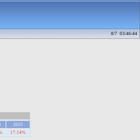
8/7 03:46:44
4
2025
%
17.14%