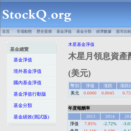
首頁
市場動態
歷史股價
基金淨值
基金分類
經濟數據
股市比
木星基金淨值
基金總覽
木星月領息資產配
基金淨值
(美元)
境外基金淨值
國內基金淨值
幣別
淨值
漲跌
漲跌
美元
0.6060
0.0045
0.7
基金淨值行動版
基金分類
年度報酬率
2013
2014
20
基金績效(測試版)
淨值
7.85%
-2.72%
-3.