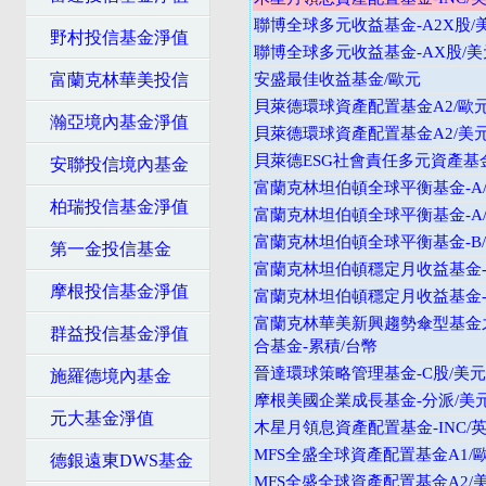
聯博全球多元收益基金-A2X股/
野村投信基金淨值
聯博全球多元收益基金-AX股/美
富蘭克林華美投信
安盛最佳收益基金/歐元
貝萊德環球資產配置基金A2/歐
瀚亞境內基金淨值
貝萊德環球資產配置基金A2/美
貝萊德ESG社會責任多元資產基金
安聯投信境內基金
富蘭克林坦伯頓全球平衡基金-A/
柏瑞投信基金淨值
富蘭克林坦伯頓全球平衡基金-A/
富蘭克林坦伯頓全球平衡基金-B/
第一金投信基金
富蘭克林坦伯頓穩定月收益基金-A
摩根投信基金淨值
富蘭克林坦伯頓穩定月收益基金-B
富蘭克林華美新興趨勢傘型基金
群益投信基金淨值
合基金-累積/台幣
晉達環球策略管理基金-C股/美元
施羅德境內基金
摩根美國企業成長基金-分派/美
元大基金淨值
木星月領息資產配置基金-INC/
MFS全盛全球資產配置基金A1/
德銀遠東DWS基金
MFS全盛全球資產配置基金A2/