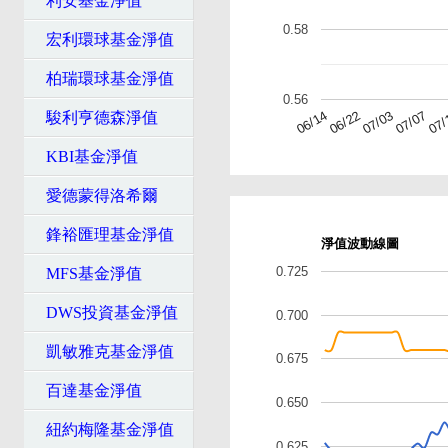
利安基金淨值
0.58
宏利環球基金淨值
柏瑞環球基金淨值
0.56
07/
07/07
07/03
06/22
06/14
駿利亨德森淨值
KBI基金淨值
愛德蒙得洛希爾
鋒裕匯理基金淨值
淨值波動線圖
0.725
MFS基金淨值
DWS投資基金淨值
0.700
凱敏雅克基金淨值
0.675
百達基金淨值
0.650
紐約梅隆基金淨值
0.625