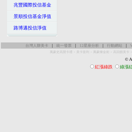
兆豐國際投信基金
景順投信基金淨值
路博邁投信淨值
|
|
|
|
台灣人辦美卡
統一發票
12星座分析
行動網站
-
-
-
萬豪史高開卡禮
美卡套利
萬豪煉金術
高回饋美卡
© Al
紅漲綠跌
綠漲