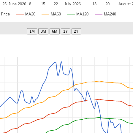
25
June 2026
8
15
22
July 2026
13
20
August 
Price
MA20
MA60
MA120
MA240