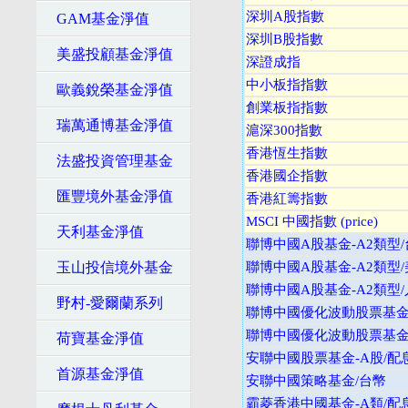
深圳A股指數
GAM基金淨值
深圳B股指數
美盛投顧基金淨值
深證成指
中小板指指數
歐義銳榮基金淨值
創業板指指數
瑞萬通博基金淨值
滬深300指數
香港恆生指數
法盛投資管理基金
香港國企指數
匯豐境外基金淨值
香港紅籌指數
MSCI 中國指數 (price)
天利基金淨值
聯博中國A股基金-A2類型
玉山投信境外基金
聯博中國A股基金-A2類型
聯博中國A股基金-A2類型
野村-愛爾蘭系列
聯博中國優化波動股票基金-
聯博中國優化波動股票基金-
荷寶基金淨值
安聯中國股票基金-A股/配
首源基金淨值
安聯中國策略基金/台幣
霸菱香港中國基金-A類/配