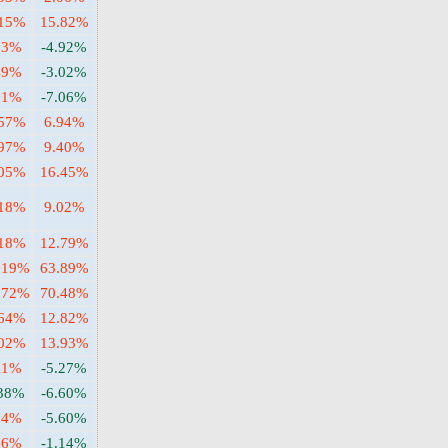
.15%
15.82%
13%
-4.92%
49%
-3.02%
01%
-7.06%
.57%
6.94%
.97%
9.40%
.05%
16.45%
.18%
9.02%
.18%
12.79%
.19%
63.89%
.72%
70.48%
.64%
12.82%
.02%
13.93%
11%
-5.27%
.38%
-6.60%
24%
-5.60%
26%
-1.14%