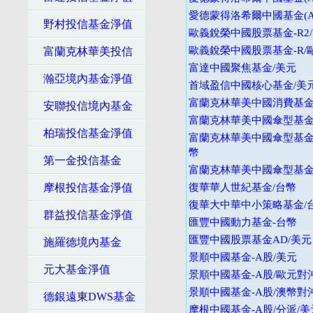
愛德蒙得洛希爾中國基金(A
野村投信基金淨值
歐義銳榮中國股票基金-R2
歐義銳榮中國股票基金-R/
富蘭克林華美投信
富達中國聚焦基金/美元
瀚亞境內基金淨值
首域盈信中國核心基金/美
富蘭克林華美中國消費基金
安聯投信境內基金
富蘭克林華美中國傘型基金
柏瑞投信基金淨值
富蘭克林華美中國傘型基金
幣
第一金投信基金
富蘭克林華美中國傘型基金
摩根投信基金淨值
復華華人世紀基金/台幣
復華大中華中小策略基金/
群益投信基金淨值
匯豐中國動力基金-台幣
匯豐中國股票基金AD/美元
施羅德境內基金
景順中國基金-A股/美元
元大基金淨值
景順中國基金-A股/歐元對
景順中國基金-A股/澳幣對
德銀遠東DWS基金
摩根中國基金-A股/分派/美