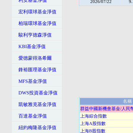
利安基金淨值
2026/07/22
9
宏利環球基金淨值
柏瑞環球基金淨值
駿利亨德森淨值
KBI基金淨值
愛德蒙得洛希爾
鋒裕匯理基金淨值
MFS基金淨值
DWS投資基金淨值
名稱
凱敏雅克基金淨值
群益中國新機會基金/人民
百達基金淨值
上海綜合指數
上海A股指數
紐約梅隆基金淨值
上海B股指數