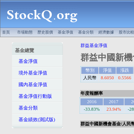
首頁
市場動態
歷史股價
基金淨值
基金分類
經濟數據
股市比
群益基金淨值
基金總覽
群益中國新機
基金淨值
幣別
淨值
漲跌
境外基金淨值
人民幣
8.6050
0.5566
國內基金淨值
年度報酬率
基金淨值行動版
2016
2017
2
基金分類
-33.83%
23.94%
-2
基金績效(測試版)
群益中國新機會基金/人民