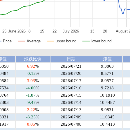
25
June 2026
8
15
22
July 2026
13
20
August 
Price
Average
upper bound
lower bound
淨值
漲跌比例
日期
淨值
.6050
6.92
%
2026/07/21
9.3863
.0484
-0.12
%
2026/07/20
8.5771
.0582
3.93
%
2026/07/17
8.9577
.7534
-4.00
%
2026/07/16
9.7218
.0764
-1.87
%
2026/07/15
10.1910
.2303
-9.47
%
2026/07/14
10.4487
.0908
2.22
%
2026/07/13
9.9831
.8931
-3.25
%
2026/07/09
11.0345
.1917
0.05
%
2026/07/08
10.4413