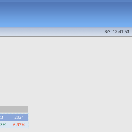
8/7 12:41:53
23
2024
43%
6.97%