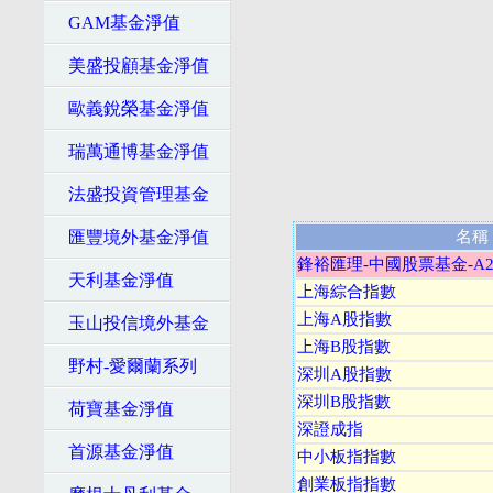
GAM基金淨值
美盛投顧基金淨值
歐義銳榮基金淨值
瑞萬通博基金淨值
法盛投資管理基金
匯豐境外基金淨值
名稱
鋒裕匯理-中國股票基金-A2
天利基金淨值
上海綜合指數
上海A股指數
玉山投信境外基金
上海B股指數
野村-愛爾蘭系列
深圳A股指數
深圳B股指數
荷寶基金淨值
深證成指
首源基金淨值
中小板指指數
創業板指指數