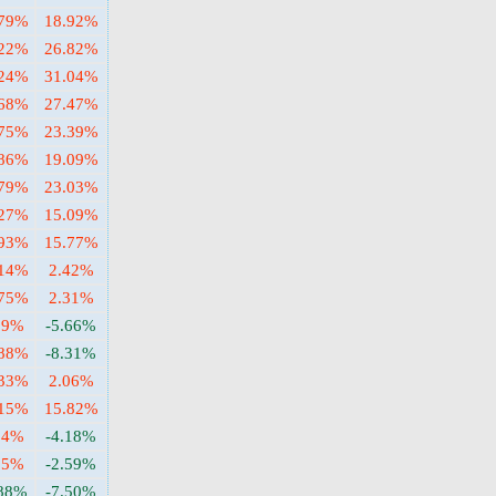
.79%
18.92%
.22%
26.82%
.24%
31.04%
.68%
27.47%
.75%
23.39%
.86%
19.09%
.79%
23.03%
.27%
15.09%
.93%
15.77%
.14%
2.42%
.75%
2.31%
39%
-5.66%
.88%
-8.31%
.33%
2.06%
.15%
15.82%
24%
-4.18%
35%
-2.59%
.88%
-7.50%