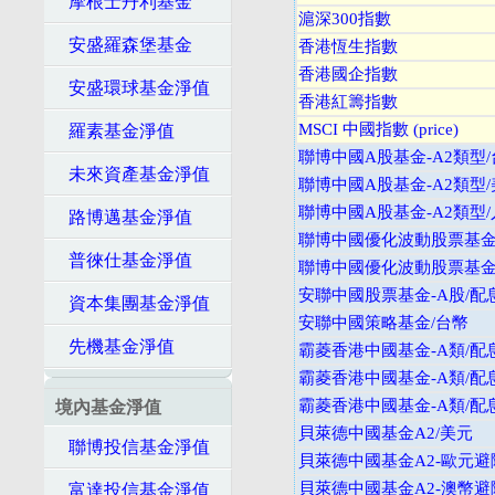
摩根士丹利基金
滬深300指數
安盛羅森堡基金
香港恆生指數
香港國企指數
安盛環球基金淨值
香港紅籌指數
MSCI 中國指數 (price)
羅素基金淨值
聯博中國A股基金-A2類型
未來資產基金淨值
聯博中國A股基金-A2類型
聯博中國A股基金-A2類型
路博邁基金淨值
聯博中國優化波動股票基金-
普徠仕基金淨值
聯博中國優化波動股票基金-
安聯中國股票基金-A股/配
資本集團基金淨值
安聯中國策略基金/台幣
先機基金淨值
霸菱香港中國基金-A類/配
霸菱香港中國基金-A類/配
霸菱香港中國基金-A類/配
境內基金淨值
貝萊德中國基金A2/美元
聯博投信基金淨值
貝萊德中國基金A2-歐元避
貝萊德中國基金A2-澳幣避
富達投信基金淨值