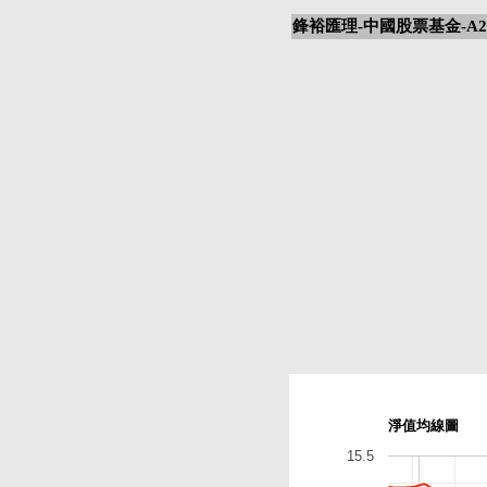
鋒裕匯理-中國股票基金-A2
淨值均線圖
15.5