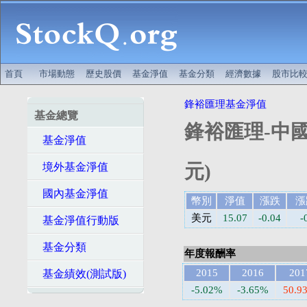
首頁
市場動態
歷史股價
基金淨值
基金分類
經濟數據
股市比
鋒裕匯理基金淨值
基金總覽
鋒裕匯理-中國
基金淨值
元)
境外基金淨值
國內基金淨值
幣別
淨值
漲跌
漲
美元
15.07
-0.04
-
基金淨值行動版
基金分類
年度報酬率
2015
2016
201
基金績效(測試版)
-5.02%
-3.65%
50.9