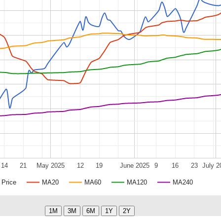
14
21
May 2025
12
19
June 2025
9
16
23
July 2
Price
MA20
MA60
MA120
MA240