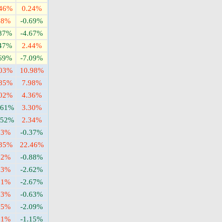
.46%
0.24%
18%
-0.69%
.87%
-4.67%
.47%
2.44%
.69%
-7.09%
.03%
10.98%
.85%
7.98%
.02%
4.36%
.61%
3.30%
.52%
2.34%
93%
-0.37%
.35%
22.46%
22%
-0.88%
63%
-2.62%
51%
-2.67%
23%
-0.63%
75%
-2.09%
31%
-1.15%