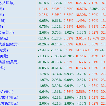
(人民幣)
-0.18%
-1.58%
0.29%
0.27%
7.15%
8.
元)
1.04%
3.08%
2.80%
16.87%
-2.30%
2.
元)
0.93%
3.26%
3.82%
18.30%
0.30%
13
幣)
-0.05%
-0.61%
0.78%
1.49%
2.60%
13
)
-0.75%
-1.12%
2.98%
4.06%
8.61%
17
A(美元)
-2.68%
-3.73%
-1.02%
-1.33%
8.32%
32
歐元)
-1.10%
-1.27%
0.39%
3.01%
12.76%
28
基金(歐元)
-0.26%
-0.14%
6.69%
6.83%
8.88%
14
歐元)
-2.44%
-1.14%
6.91%
14.13%
16.31%
-16
美元)
-1.33%
-1.85%
-0.78%
0.72%
9.49%
32
基金(美元)
-0.36%
-0.75%
2.37%
1.65%
7.51%
19
幣)
-0.05%
-0.61%
0.53%
0.73%
1.07%
10
-1.78%
-3.14%
-0.93%
-0.79%
7.55%
27
-1.97%
-2.95%
-0.09%
-0.87%
7.17%
23
-1.95%
-3.39%
-0.94%
-1.40%
4.77%
32
金(美元)
-0.64%
-1.31%
0.56%
3.56%
7.75%
30
/累積(美元)
-2.00%
-4.21%
-2.90%
-4.59%
1.02%
22
/年配(美元)
-2.00%
-4.21%
-2.89%
-4.58%
1.02%
22