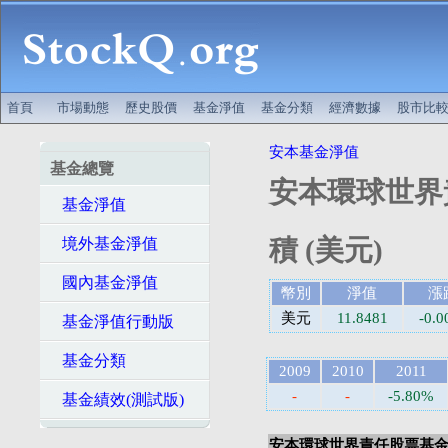
首頁
市場動態
歷史股價
基金淨值
基金分類
經濟數據
股市比
安本基金淨值
基金總覽
安本環球世界
基金淨值
積 (美元)
境外基金淨值
國內基金淨值
幣別
淨值
漲
美元
11.8481
-0.0
基金淨值行動版
基金分類
2009
2010
2011
-
-
-5.80%
基金績效(測試版)
安本環球世界責任股票基金-