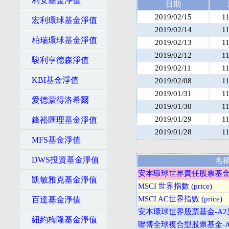
利安基金淨值
日期
2019/02/15
1
宏利環球基金淨值
2019/02/14
1
柏瑞環球基金淨值
2019/02/13
1
2019/02/12
1
駿利亨德森淨值
2019/02/11
1
KBI基金淨值
2019/02/08
1
2019/01/31
1
愛德蒙得洛希爾
2019/01/30
1
2019/01/29
1
鋒裕匯理基金淨值
2019/01/28
1
MFS基金淨值
DWS投資基金淨值
名
安本環球世界責任股票基金-
凱敏雅克基金淨值
MSCI 世界指數 (price)
MSCI AC世界指數 (price)
百達基金淨值
安本環球世界股票基金-A2
紐約梅隆基金淨值
聯博全球複合型股票基金-A