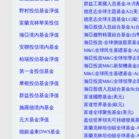
群益工業國入息基金-B/月配
野村投信基金淨值
德意志全球主題基金A2(美
德意志全球主題基金LC(歐
富蘭克林華美投信
瀚亞股債入息組合基金A(台
瀚亞境內基金淨值
瀚亞趨勢精選組合基金(台幣
瀚亞投資-全球價值股票基金
安聯投信境內基金
M&G全球民生基礎基金-A(
瀚亞投資M&G全球領導企業
柏瑞投信基金淨值
瀚亞投資M&G新契機基金(
第一金投信基金
M&G全球民生基礎基金-A(
瀚亞投資M&G全球領導企業
摩根投信基金淨值
瀚亞股債入息組合基金B(台
群益投信基金淨值
富達國際基金(美元)
富達世界基金(歐元)
施羅德境內基金
富達全球聚焦基金(美元)
元大基金淨值
盈信世界領先可持續發展基
富蘭克林坦伯頓全球基金-A
德銀遠東DWS基金
富蘭克林坦伯頓全球基金-A