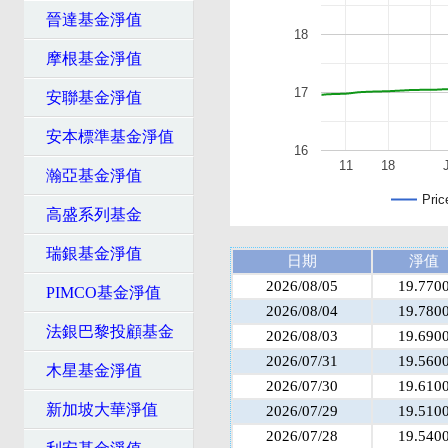
晉達基金淨值
18
摩根基金淨值
17
安聯基金淨值
安本標準基金淨值
16
11
18
瀚亞基金淨值
Pric
高盛系列基金
瑞銀基金淨值
日期
淨值
2026/08/05
19.770
PIMCO基金淨值
2026/08/04
19.780
法銀巴黎投顧基金
2026/08/03
19.690
2026/07/31
19.560
木星基金淨值
2026/07/30
19.610
新加坡大華淨值
2026/07/29
19.510
2026/07/28
19.540