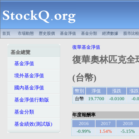
首頁
市場動態
歷史股價
基金淨值
基金分類
經濟數據
股市比
復華基金淨值
基金總覽
復華奧林匹克全
基金淨值
(台幣)
境外基金淨值
國內基金淨值
幣別
淨值
漲跌
漲跌
台幣
19.7700
-0.0100
-0.
基金淨值行動版
基金分類
年度報酬率
2016
2017
2018
基金績效(測試版)
-0.99%
1.54%
-5.15%