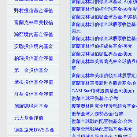
富蘭克林坦伯頓全球基金-A/累積
富蘭克林坦伯頓全球基金-A/年配
野村投信基金淨值
富蘭克林坦伯頓全球基金-B/累積
富蘭克林華美投信
富蘭克林坦伯頓全球股票收益基金
美元
瀚亞境內基金淨值
富蘭克林坦伯頓全球股票收益基金
安聯投信境內基金
富蘭克林坦伯頓成長基金/美元
富蘭克林坦伯頓世界基金/美元
柏瑞投信基金淨值
富蘭克林華美富蘭克林全球債券組
幣
第一金投信基金
富蘭克林華美坦伯頓全球股票組
摩根投信基金淨值
富蘭克林華美新世界股票基金/
GAM Star環球股票基金A(美元)
群益投信基金淨值
復華全球平衡基金/台幣
施羅德境內基金
復華奧林匹克全球優勢組合基金-
復華全球大趨勢基金/台幣
元大基金淨值
復華全球戰略配置強基金/台幣
復華全球戰略配置強基金/美元
德銀遠東DWS基金
高盛環球高股息基金-X股/歐元