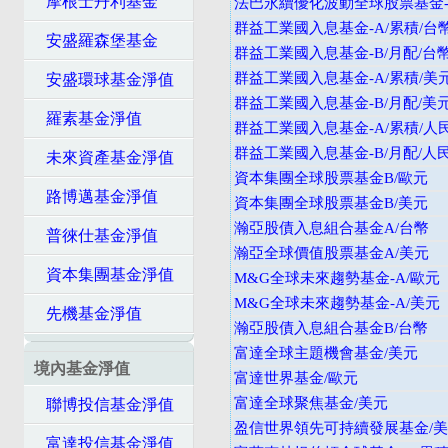
摩根士丹利基金
法巴永續優化波動全球股票基金-
群益工業國入息基金-A/累積/台
安盛羅森堡基金
群益工業國入息基金-B/月配/台
群益工業國入息基金-A/累積/美
安盛環球基金淨值
群益工業國入息基金-B/月配/美
羅素基金淨值
群益工業國入息基金-A/累積/人
群益工業國入息基金-B/月配/人
未來資產基金淨值
資本集團全球股票基金B/歐元
路博邁基金淨值
資本集團全球股票基金B/美元
瀚亞股債入息組合基金A/台幣
普徠仕基金淨值
瀚亞全球價值股票基金A/美元
資本集團基金淨值
M&G全球未來趨勢基金-A/歐元
M&G全球未來趨勢基金-A/美元
先機基金淨值
瀚亞股債入息組合基金B/台幣
富達全球主題機會基金/美元
境內基金淨值
富達世界基金/歐元
富達全球聚焦基金/美元
聯博投信基金淨值
盈信世界領先可持續發展基金/
富達投信基金淨值