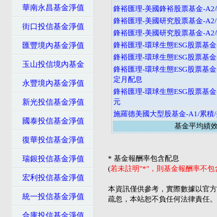
華南永昌基金淨值
鋒裕匯理-美國鋒裕股票基金-A2
鋒裕匯理-美國研究股票基金-A2
街口投信基金淨值
鋒裕匯理-美國研究股票基金-A2
匯豐境內基金淨值
鋒裕匯理-環球生態ESG股票基金-
鋒裕匯理-環球生態ESG股票基金-
玉山投信境內基金
鋒裕匯理-環球生態ESG股票基金-
定月配息
永豐境內基金淨值
鋒裕匯理-環球生態ESG股票基金-
新光投信基金淨值
元
施羅德美國大型股基金-A1/累積
國泰投信基金淨值
基金平均績
復華投信基金淨值
瑞銀投信基金淨值
* 基金報酬率包含配息
(
若未註明"*"，則基金報酬率不
宏利投信基金淨值
本資訊僅供參考，實際數據以官方
統一投信基金淨值
疏忽，本站恕不負任何法律責任。
合庫投信基金淨值