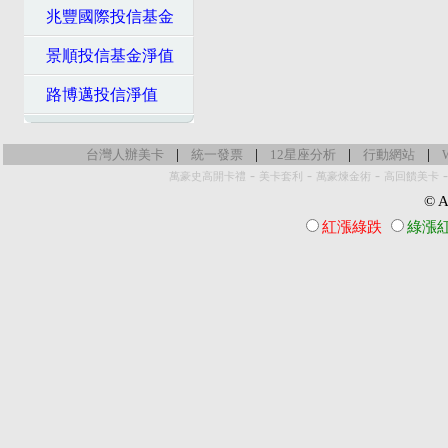
兆豐國際投信基金
景順投信基金淨值
路博邁投信淨值
|
|
|
|
台灣人辦美卡
統一發票
12星座分析
行動網站
-
-
-
萬豪史高開卡禮
美卡套利
萬豪煉金術
高回饋美卡
© Al
紅漲綠跌
綠漲