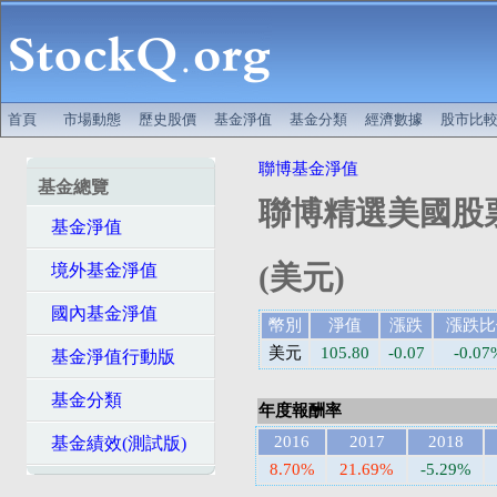
首頁
市場動態
歷史股價
基金淨值
基金分類
經濟數據
股市比
聯博基金淨值
基金總覽
聯博精選美國股票
基金淨值
(美元)
境外基金淨值
國內基金淨值
幣別
淨值
漲跌
漲跌比
美元
105.80
-0.07
-0.07
基金淨值行動版
基金分類
年度報酬率
2016
2017
2018
基金績效(測試版)
8.70%
21.69%
-5.29%