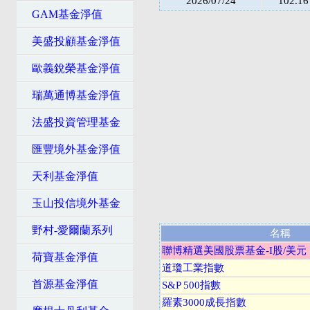
2026/07/24
102.16
GAM基金淨值
美盛投顧基金淨值
歐義銳榮基金淨值
瑞萬通博基金淨值
法盛投資管理基金
匯豐境外基金淨值
天利基金淨值
玉山投信境外基金
野村-愛爾蘭系列
名稱
聯博精選美國股票基金-I股/美元
荷寶基金淨值
道瓊工業指數
首源基金淨值
S&P 500指數
羅素3000成長指數