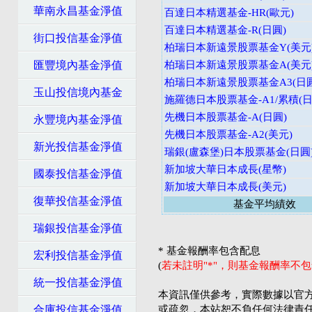
華南永昌基金淨值
百達日本精選基金-HR(歐元)
百達日本精選基金-R(日圓)
街口投信基金淨值
柏瑞日本新遠景股票基金Y(美元
匯豐境內基金淨值
柏瑞日本新遠景股票基金A(美元
柏瑞日本新遠景股票基金A3(日圓
玉山投信境內基金
施羅德日本股票基金-A1/累積(日
先機日本股票基金-A(日圓)
永豐境內基金淨值
先機日本股票基金-A2(美元)
新光投信基金淨值
瑞銀(盧森堡)日本股票基金(日圓
新加坡大華日本成長(星幣)
國泰投信基金淨值
新加坡大華日本成長(美元)
復華投信基金淨值
基金平均績效
瑞銀投信基金淨值
* 基金報酬率包含配息
宏利投信基金淨值
(
若未註明"*"，則基金報酬率不
統一投信基金淨值
本資訊僅供參考，實際數據以官
合庫投信基金淨值
或疏忽，本站恕不負任何法律責