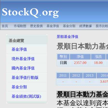
首頁
市場動態
歷史股價
基金淨值
基金分類
經濟數據
股市比
景順基金淨值
基金總覽
景順日本動力基金
基金淨值
幣別
淨值
漲跌
境外基金淨值
日圓
2357.00
18.00
國內基金淨值
2011
2012
2013
201
基金淨值行動版
-
-
-
3.61
基金分類
景順日本動力基金-
基金績效(測試版)
本基金以達到資