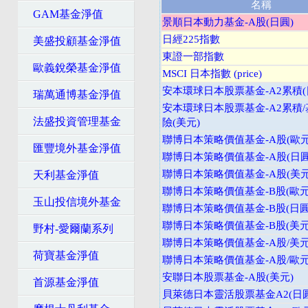
名稱
GAM基金淨值
景順日本動力基金-A股(日圓)
日經225指數
美盛投顧基金淨值
東證一部指數
歐義銳榮基金淨值
MSCI 日本指數 (price)
安本環球日本股票基金-A2累積(
瑞萬通博基金淨值
安本環球日本股票基金-A2累積
法盛投資管理基金
險(美元)
聯博日本策略價值基金-A股(歐元
匯豐境外基金淨值
聯博日本策略價值基金-A股(日圓
聯博日本策略價值基金-A股(美元
天利基金淨值
聯博日本策略價值基金-B股(歐元
玉山投信境外基金
聯博日本策略價值基金-B股(日圓
聯博日本策略價值基金-B股(美元
野村-愛爾蘭系列
聯博日本策略價值基金-A股/美元
荷寶基金淨值
聯博日本策略價值基金-A股/歐元
安聯日本股票基金-A股(美元)
首源基金淨值
貝萊德日本靈活股票基金A2(日圓