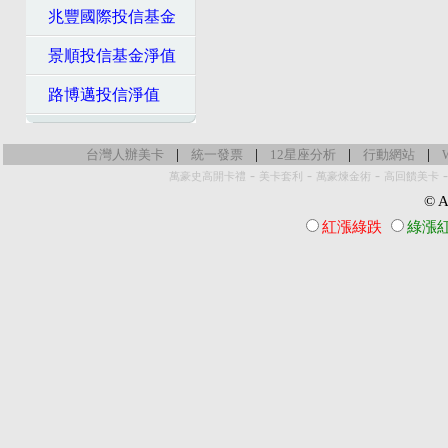
兆豐國際投信基金
景順投信基金淨值
路博邁投信淨值
|
|
|
|
台灣人辦美卡
統一發票
12星座分析
行動網站
-
-
-
萬豪史高開卡禮
美卡套利
萬豪煉金術
高回饋美卡
© Al
紅漲綠跌
綠漲