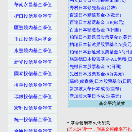
利安資金日本增長基金(新元)
華南永昌基金淨值
野村日本領先基金(台幣)
百達日本精選基金-R(歐元)
街口投信基金淨值
百達日本精選基金-HR(歐元)
匯豐境內基金淨值
百達日本精選基金-R(日圓)
柏瑞日本新遠景股票基金Y(美元
玉山投信境內基金
柏瑞日本新遠景股票基金A(美元
永豐境內基金淨值
柏瑞日本新遠景股票基金A3(日圓
施羅德日本股票基金-A1/累積(日
新光投信基金淨值
先機日本股票基金-A(日圓)
國泰投信基金淨值
先機日本股票基金-A2(美元)
瑞銀(盧森堡)日本股票基金(日圓
復華投信基金淨值
新加坡大華日本成長(星幣)
新加坡大華日本成長(美元)
瑞銀投信基金淨值
基金平均績效
宏利投信基金淨值
統一投信基金淨值
* 基金報酬率包含配息
(
若未註明"*"，則基金報酬率不
合庫投信基金淨值