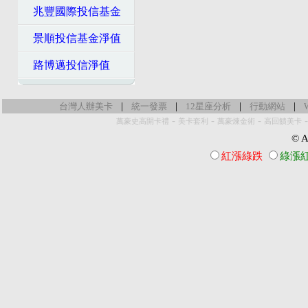
兆豐國際投信基金
景順投信基金淨值
路博邁投信淨值
|
|
|
|
台灣人辦美卡
統一發票
12星座分析
行動網站
-
-
-
萬豪史高開卡禮
美卡套利
萬豪煉金術
高回饋美卡
© Al
紅漲綠跌
綠漲