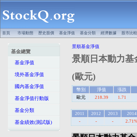
首頁
市場動態
歷史股價
基金淨值
基金分類
經濟數據
股市比
景順基金淨值
基金總覽
景順日本動力基金
基金淨值
(歐元)
境外基金淨值
國內基金淨值
幣別
淨值
漲跌
歐元
218.39
1.71
基金淨值行動版
基金分類
2011
2012
2013
2014
-
-
-
2.71
基金績效(測試版)