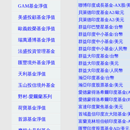
聯博印度成長基金-AX股/
GAM基金淨值
貝萊德印度基金A2/歐元
美盛投顧基金淨值
貝萊德印度基金A2/美元
群益印巴雙星基金/台幣
歐義銳榮基金淨值
群益印度中小基金/台幣
瑞萬通博基金淨值
群益印度中小基金/美元
群益印度中小基金/人民幣
法盛投資管理基金
群益大印度基金/台幣
匯豐境外基金淨值
群益大印度基金/美元
群益大印度基金/人民幣
天利基金淨值
瀚亞印度基金/台幣
玉山投信境外基金
瀚亞印度股票基金/美元
愛德蒙得洛希爾印度基金(A
野村-愛爾蘭系列
愛德蒙得洛希爾印度基金(B
富達印度聚焦基金/美元
荷寶基金淨值
首域盈信印度次大陸基金/
首源基金淨值
富蘭克林坦伯頓印度基金-A
匯豐印度股票基金AD/美元