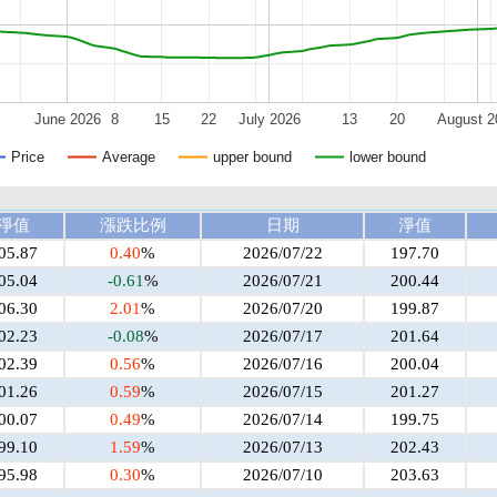
June 2026
8
15
22
July 2026
13
20
August 2
Price
Average
upper bound
lower bound
淨值
漲跌比例
日期
淨值
05.87
0.40
%
2026/07/22
197.70
05.04
-0.61
%
2026/07/21
200.44
06.30
2.01
%
2026/07/20
199.87
02.23
-0.08
%
2026/07/17
201.64
02.39
0.56
%
2026/07/16
200.04
01.26
0.59
%
2026/07/15
201.27
00.07
0.49
%
2026/07/14
199.75
99.10
1.59
%
2026/07/13
202.43
95.98
0.30
%
2026/07/10
203.63