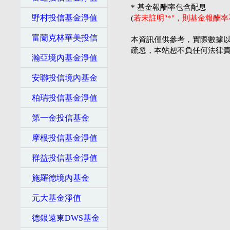
* 基金報酬率包含配息
野村投信基金淨值
(
若未註明"*"，則基金報酬
富蘭克林華美投信
本資訊僅供參考，實際數據以
疏忽，本站恕不負任何法律
瀚亞境內基金淨值
安聯投信境內基金
柏瑞投信基金淨值
第一金投信基金
摩根投信基金淨值
群益投信基金淨值
施羅德境內基金
元大基金淨值
德銀遠東DWS基金