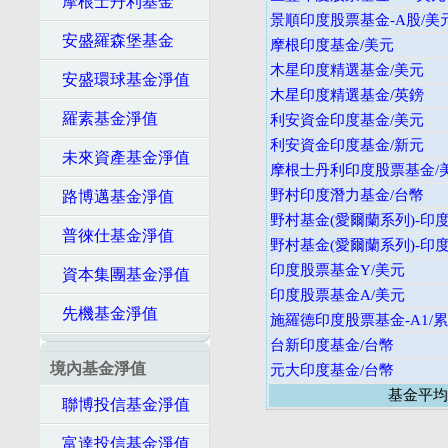
摩根士丹利基金
景順印度股票基金-A股/美
安盛羅森堡基金
摩根印度基金/美元
木星印度精選基金/美元
安盛環球基金淨值
木星印度精選基金/英鎊
羅素基金淨值
利安資金印度基金/美元
利安資金印度基金/新元
未來資產基金淨值
摩根士丹利印度股票基金/
野村印度潛力基金/台幣
路博邁基金淨值
野村基金(愛爾蘭系列)-印
普徠仕基金淨值
野村基金(愛爾蘭系列)-印度
印度股票基金Y/美元
資本集團基金淨值
印度股票基金A/美元
先機基金淨值
施羅德印度股票基金-A1/累
台新印度基金/台幣
境內基金淨值
元大印度基金/台幣
基金平均
聯博投信基金淨值
富達投信基金淨值