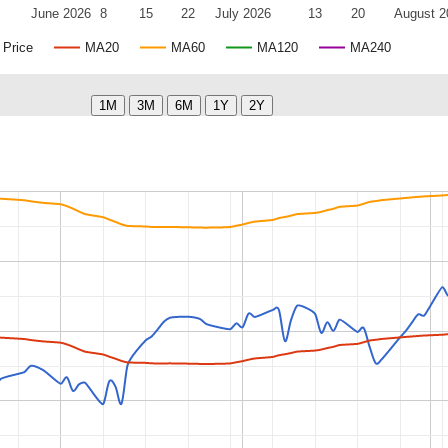
June 2026
8
15
22
July 2026
13
20
August 2
Price
MA20
MA60
MA120
MA240