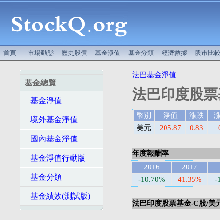
首頁
市場動態
歷史股價
基金淨值
基金分類
經濟數據
股市比
法巴基金淨值
基金總覽
法巴印度股票基
基金淨值
幣別
淨值
漲跌
境外基金淨值
美元
205.87
0.83
國內基金淨值
年度報酬率
基金淨值行動版
2016
2017
基金分類
-10.70%
41.35%
-
基金績效(測試版)
法巴印度股票基金-C股/美