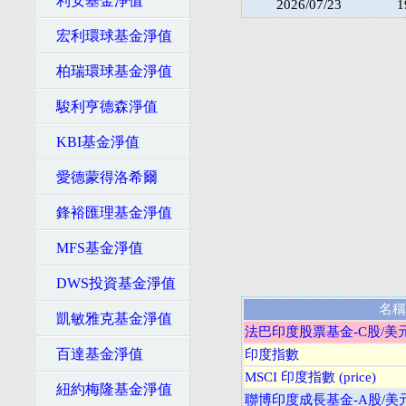
利安基金淨值
2026/07/23
1
宏利環球基金淨值
柏瑞環球基金淨值
駿利亨德森淨值
KBI基金淨值
愛德蒙得洛希爾
鋒裕匯理基金淨值
MFS基金淨值
DWS投資基金淨值
名稱
凱敏雅克基金淨值
法巴印度股票基金-C股/美
百達基金淨值
印度指數
MSCI 印度指數 (price)
紐約梅隆基金淨值
聯博印度成長基金-A股/美