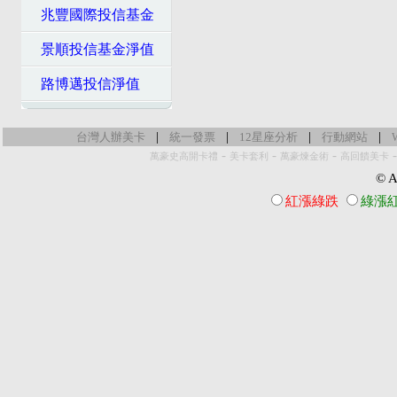
兆豐國際投信基金
景順投信基金淨值
路博邁投信淨值
|
|
|
|
台灣人辦美卡
統一發票
12星座分析
行動網站
-
-
-
萬豪史高開卡禮
美卡套利
萬豪煉金術
高回饋美卡
© Al
紅漲綠跌
綠漲