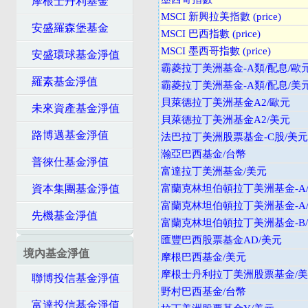
摩根士丹利基金
MSCI 新興拉美指數 (price)
安盛羅森堡基金
MSCI 巴西指數 (price)
MSCI 墨西哥指數 (price)
安盛環球基金淨值
霸菱拉丁美洲基金-A類/配息/歐
羅素基金淨值
霸菱拉丁美洲基金-A類/配息/美
貝萊德拉丁美洲基金A2/歐元
未來資產基金淨值
貝萊德拉丁美洲基金A2/美元
路博邁基金淨值
法巴拉丁美洲股票基金-C股/美元
瀚亞巴西基金/台幣
普徠仕基金淨值
富達拉丁美洲基金/美元
資本集團基金淨值
富蘭克林坦伯頓拉丁美洲基金-A/
富蘭克林坦伯頓拉丁美洲基金-A/
先機基金淨值
富蘭克林坦伯頓拉丁美洲基金-B/
匯豐巴西股票基金AD/美元
境內基金淨值
摩根巴西基金/美元
摩根士丹利拉丁美洲股票基金/
聯博投信基金淨值
野村巴西基金/台幣
富達投信基金淨值