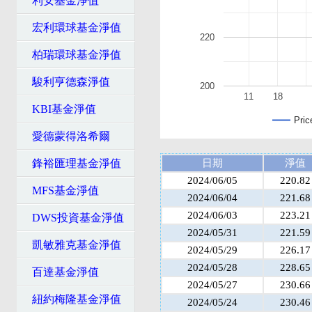
利安基金淨值
宏利環球基金淨值
220
柏瑞環球基金淨值
駿利亨德森淨值
200
11
18
KBI基金淨值
Pric
愛德蒙得洛希爾
鋒裕匯理基金淨值
日期
淨值
2024/06/05
220.82
MFS基金淨值
2024/06/04
221.68
2024/06/03
223.21
DWS投資基金淨值
2024/05/31
221.59
凱敏雅克基金淨值
2024/05/29
226.17
2024/05/28
228.65
百達基金淨值
2024/05/27
230.66
紐約梅隆基金淨值
2024/05/24
230.46