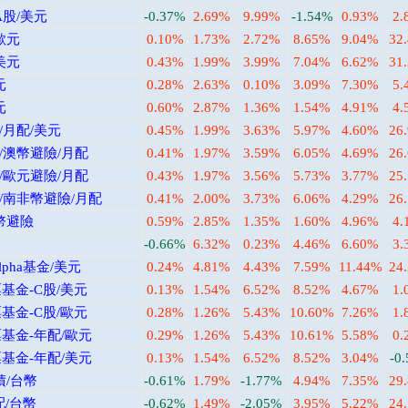
股/美元
-0.37%
2.69%
9.99%
-1.54%
0.93%
2.
歐元
0.10%
1.73%
2.72%
8.65%
9.04%
32
美元
0.43%
1.99%
3.99%
7.04%
6.62%
31
元
0.28%
2.63%
0.10%
3.09%
7.30%
5.
元
0.60%
2.87%
1.36%
1.54%
4.91%
4.
/月配/美元
0.45%
1.99%
3.63%
5.97%
4.60%
26
/澳幣避險/月配
0.41%
1.97%
3.59%
6.05%
4.69%
26
/歐元避險/月配
0.43%
1.97%
3.56%
5.73%
3.77%
25
/南非幣避險/月配
0.41%
2.00%
3.73%
6.06%
4.29%
26
幣避險
0.59%
2.85%
1.35%
1.60%
4.96%
4.
-0.66%
6.32%
0.23%
4.46%
6.60%
3.
ha基金/美元
0.24%
4.81%
4.43%
7.59%
11.44%
24
基金-C股/美元
0.13%
1.54%
6.52%
8.52%
4.67%
1.
基金-C股/歐元
0.28%
1.26%
5.43%
10.60%
7.26%
1.
基金-年配/歐元
0.29%
1.26%
5.43%
10.61%
5.58%
0.
基金-年配/美元
0.13%
1.54%
6.52%
8.52%
3.04%
-0
積/台幣
-0.61%
1.79%
-1.77%
4.94%
7.35%
29
配/台幣
-0.62%
1.49%
-2.05%
3.95%
5.22%
24