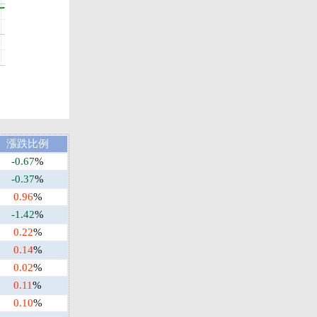
漲跌比例
-0.67
%
-0.37
%
0.96
%
-1.42
%
0.22
%
0.14
%
0.02
%
0.11
%
0.10
%