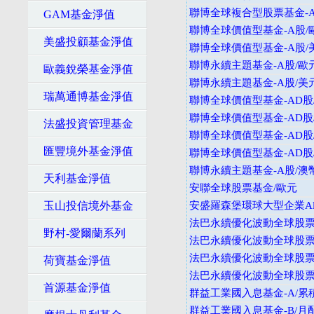
聯博全球複合型股票基金-A
GAM基金淨值
聯博全球價值型基金-A股/
美盛投顧基金淨值
聯博全球價值型基金-A股/
聯博永續主題基金-A股/歐
歐義銳榮基金淨值
聯博永續主題基金-A股/美
瑞萬通博基金淨值
聯博全球價值型基金-AD股
聯博全球價值型基金-AD股
法盛投資管理基金
聯博全球價值型基金-AD股
匯豐境外基金淨值
聯博全球價值型基金-AD股
聯博永續主題基金-A股/澳
天利基金淨值
安聯全球股票基金/歐元
玉山投信境外基金
安盛羅森堡環球大型企業Alp
法巴永續優化波動全球股票
野村-愛爾蘭系列
法巴永續優化波動全球股票
法巴永續優化波動全球股票
荷寶基金淨值
法巴永續優化波動全球股票
首源基金淨值
群益工業國入息基金-A/累
群益工業國入息基金-B/月