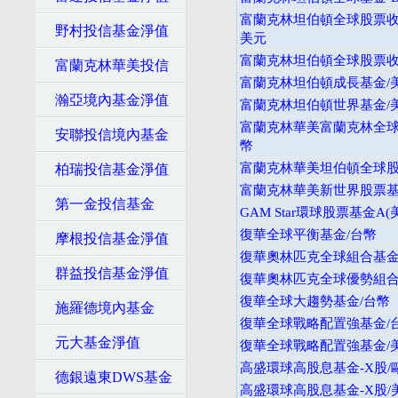
富蘭克林坦伯頓全球股票收益
野村投信基金淨值
美元
富蘭克林坦伯頓全球股票收益
富蘭克林華美投信
富蘭克林坦伯頓成長基金/
瀚亞境內基金淨值
富蘭克林坦伯頓世界基金/
富蘭克林華美富蘭克林全球
安聯投信境內基金
幣
富蘭克林華美坦伯頓全球股
柏瑞投信基金淨值
富蘭克林華美新世界股票基
第一金投信基金
GAM Star環球股票基金A(
復華全球平衡基金/台幣
摩根投信基金淨值
復華奧林匹克全球組合基金
群益投信基金淨值
復華奧林匹克全球優勢組合基
復華全球大趨勢基金/台幣
施羅德境內基金
復華全球戰略配置強基金/
元大基金淨值
復華全球戰略配置強基金/
高盛環球高股息基金-X股/
德銀遠東DWS基金
高盛環球高股息基金-X股/