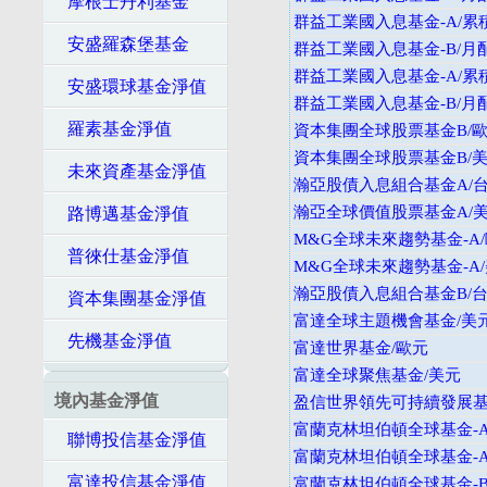
摩根士丹利基金
群益工業國入息基金-A/累
安盛羅森堡基金
群益工業國入息基金-B/月
群益工業國入息基金-A/累
安盛環球基金淨值
群益工業國入息基金-B/月
羅素基金淨值
資本集團全球股票基金B/
資本集團全球股票基金B/
未來資產基金淨值
瀚亞股債入息組合基金A/
瀚亞全球價值股票基金A/
路博邁基金淨值
M&G全球未來趨勢基金-A
普徠仕基金淨值
M&G全球未來趨勢基金-A
瀚亞股債入息組合基金B/
資本集團基金淨值
富達全球主題機會基金/美
先機基金淨值
富達世界基金/歐元
富達全球聚焦基金/美元
境內基金淨值
盈信世界領先可持續發展基
富蘭克林坦伯頓全球基金-A
聯博投信基金淨值
富蘭克林坦伯頓全球基金-A
富達投信基金淨值
富蘭克林坦伯頓全球基金-B