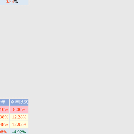
0.54
%
一年
今年以來
.10%
8.00%
.38%
12.28%
.48%
12.92%
08%
-4.92%