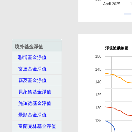
April 2025
境外基金淨值
淨值波動線圖
150
聯博基金淨值
富達基金淨值
145
霸菱基金淨值
140
貝萊德基金淨值
135
施羅德基金淨值
130
景順基金淨值
125
富蘭克林基金淨值