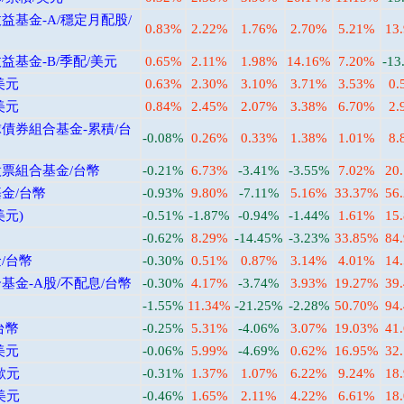
基金-A/穩定月配股/
0.83%
2.22%
1.76%
2.70%
5.21%
13
基金-B/季配/美元
0.65%
2.11%
1.98%
14.16%
7.20%
-13
美元
0.63%
2.30%
3.10%
3.71%
3.53%
0.
美元
0.84%
2.45%
2.07%
3.38%
6.70%
2.
債券組合基金-累積/台
-0.08%
0.26%
0.33%
1.38%
1.01%
8.
票組合基金/台幣
-0.21%
6.73%
-3.41%
-3.55%
7.02%
20
金/台幣
-0.93%
9.80%
-7.11%
5.16%
33.37%
56
美元)
-0.51%
-1.87%
-0.94%
-1.44%
1.61%
15
-0.62%
8.29%
-14.45%
-3.23%
33.85%
84
/台幣
-0.30%
0.51%
0.87%
3.14%
4.01%
14
金-A股/不配息/台幣
-0.30%
4.17%
-3.74%
3.93%
19.27%
39
-1.55%
11.34%
-21.25%
-2.28%
50.70%
94
台幣
-0.25%
5.31%
-4.06%
3.07%
19.03%
41
美元
-0.06%
5.99%
-4.69%
0.62%
16.95%
32
歐元
-0.31%
1.37%
1.07%
6.22%
9.24%
18
美元
-0.46%
1.65%
2.11%
4.22%
6.61%
18