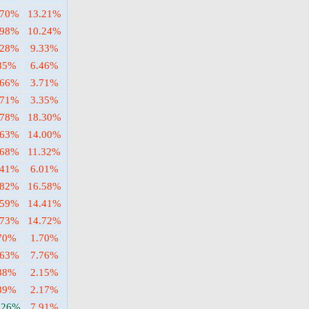
.70%
13.21%
.98%
10.24%
.28%
9.33%
85%
6.46%
.66%
3.71%
.71%
3.35%
.78%
18.30%
.63%
14.00%
.68%
11.32%
.41%
6.01%
.82%
16.58%
.59%
14.41%
.73%
14.72%
70%
1.70%
.63%
7.76%
88%
2.15%
89%
2.17%
.26%
7.91%