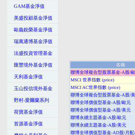
GAM基金淨值
美盛投顧基金淨值
歐義銳榮基金淨值
瑞萬通博基金淨值
法盛投資管理基金
匯豐境外基金淨值
名稱
聯博全球複合型股票基金-A股/
天利基金淨值
MSCI 世界指數 (price)
MSCI AC世界指數 (price)
玉山投信境外基金
聯博全球複合型股票基金-A股/
野村-愛爾蘭系列
聯博全球價值型基金-A股/歐元
聯博全球價值型基金-A股/美元
荷寶基金淨值
聯博永續主題基金-A股/歐元
首源基金淨值
聯博永續主題基金-A股/美元
聯博全球價值型基金-AD股/月配