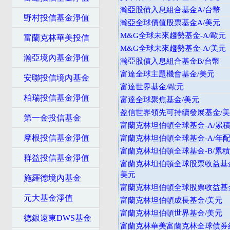
瀚亞股債入息組合基金A/台幣
野村投信基金淨值
瀚亞全球價值股票基金A/美元
M&G全球未來趨勢基金-A/歐元
富蘭克林華美投信
M&G全球未來趨勢基金-A/美元
瀚亞境內基金淨值
瀚亞股債入息組合基金B/台幣
富達全球主題機會基金/美元
安聯投信境內基金
富達世界基金/歐元
柏瑞投信基金淨值
富達全球聚焦基金/美元
盈信世界領先可持續發展基金/
第一金投信基金
富蘭克林坦伯頓全球基金-A/累積
摩根投信基金淨值
富蘭克林坦伯頓全球基金-A/年配
富蘭克林坦伯頓全球基金-B/累積
群益投信基金淨值
富蘭克林坦伯頓全球股票收益基金
美元
施羅德境內基金
富蘭克林坦伯頓全球股票收益基金
元大基金淨值
富蘭克林坦伯頓成長基金/美元
富蘭克林坦伯頓世界基金/美元
德銀遠東DWS基金
富蘭克林華美富蘭克林全球債券組