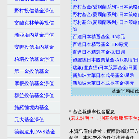
野村基金(愛爾蘭系列)-日本策略價
野村投信基金淨值
野村基金(愛爾蘭系列)-日本策略價
野村基金(愛爾蘭系列)-日本策略
富蘭克林華美投信
險
瀚亞境內基金淨值
百達日本精選基金-R/歐元
百達日本精選基金-HR/歐元
安聯投信境內基金
百達日本精選基金-R/日圓
柏瑞投信基金淨值
施羅德日本股票基金-A1/累積/
瑞銀(盧森堡)日本股票基金/日圓
第一金投信基金
新加坡大華日本成長基金/星幣
摩根投信基金淨值
新加坡大華日本成長基金/美元
基金平均績
群益投信基金淨值
施羅德境內基金
* 基金報酬率包含配息
(
若未註明"*"，則基金報酬率不
元大基金淨值
本資訊僅供參考，實際數據以官方
德銀遠東DWS基金
疏忽，本站恕不負任何法律責任。