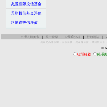
兆豐國際投信基金
景順投信基金淨值
路博邁投信淨值
|
|
|
|
台灣人辦美卡
統一發票
12星座分析
行動網站
-
-
-
萬豪史高開卡禮
美卡套利
萬豪煉金術
高回饋美卡
© Al
紅漲綠跌
綠漲