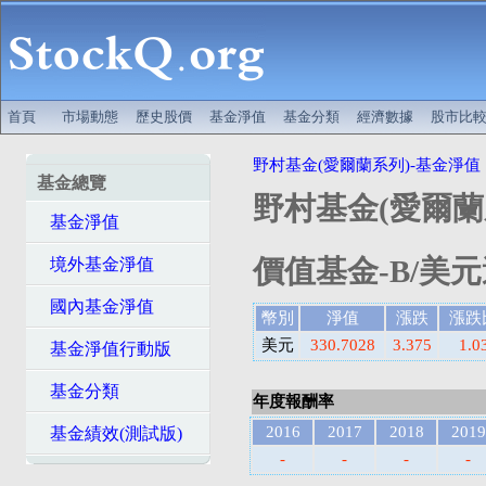
首頁
市場動態
歷史股價
基金淨值
基金分類
經濟數據
股市比
野村基金(愛爾蘭系列)-基金淨值
基金總覽
野村基金(愛爾蘭
基金淨值
價值基金-B/美元
境外基金淨值
國內基金淨值
幣別
淨值
漲跌
漲跌
美元
330.7028
3.375
1.0
基金淨值行動版
基金分類
年度報酬率
2016
2017
2018
2019
基金績效(測試版)
-
-
-
-