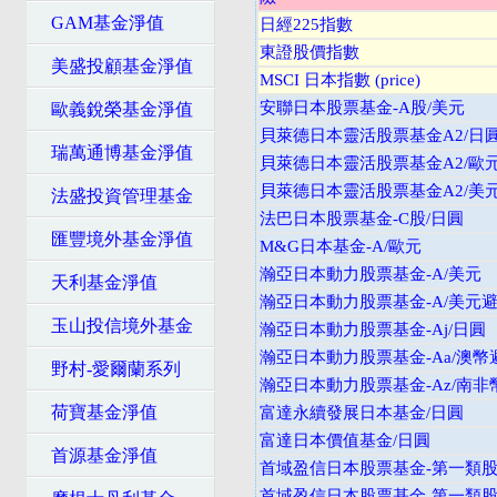
GAM基金淨值
日經225指數
東證股價指數
美盛投顧基金淨值
MSCI 日本指數 (price)
安聯日本股票基金-A股/美元
歐義銳榮基金淨值
貝萊德日本靈活股票基金A2/日
瑞萬通博基金淨值
貝萊德日本靈活股票基金A2/歐
貝萊德日本靈活股票基金A2/美
法盛投資管理基金
法巴日本股票基金-C股/日圓
匯豐境外基金淨值
M&G日本基金-A/歐元
瀚亞日本動力股票基金-A/美元
天利基金淨值
瀚亞日本動力股票基金-A/美元
玉山投信境外基金
瀚亞日本動力股票基金-Aj/日圓
瀚亞日本動力股票基金-Aa/澳幣
野村-愛爾蘭系列
瀚亞日本動力股票基金-Az/南非
荷寶基金淨值
富達永續發展日本基金/日圓
富達日本價值基金/日圓
首源基金淨值
首域盈信日本股票基金-第一類股
首域盈信日本股票基金-第一類股/