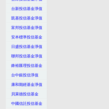
台新投信基金淨值
凱基投信基金淨值
富邦投信基金淨值
安本標準投信基金
日盛投信基金淨值
聯邦投信基金淨值
鋒裕匯理投信基金
台中銀投信淨值
康和期經基金淨值
貝萊德投信基金
中國信託投信基金