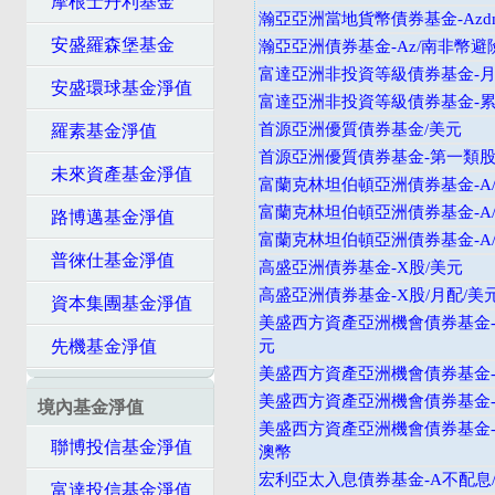
摩根士丹利基金
瀚亞亞洲當地貨幣債券基金-Azd
安盛羅森堡基金
瀚亞亞洲債券基金-Az/南非幣避
富達亞洲非投資等級債券基金-月
安盛環球基金淨值
富達亞洲非投資等級債券基金-累
首源亞洲優質債券基金/美元
羅素基金淨值
首源亞洲優質債券基金-第一類股
未來資產基金淨值
富蘭克林坦伯頓亞洲債券基金-A/
富蘭克林坦伯頓亞洲債券基金-A/
路博邁基金淨值
富蘭克林坦伯頓亞洲債券基金-A
普徠仕基金淨值
高盛亞洲債券基金-X股/美元
高盛亞洲債券基金-X股/月配/美
資本集團基金淨值
美盛西方資產亞洲機會債券基金-A
先機基金淨值
元
美盛西方資產亞洲機會債券基金-
美盛西方資產亞洲機會債券基金-A
境內基金淨值
美盛西方資產亞洲機會債券基金-A股
聯博投信基金淨值
澳幣
宏利亞太入息債券基金-A不配息
富達投信基金淨值