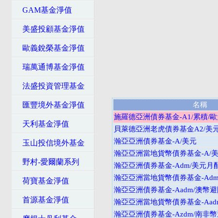
GAM基金淨值
美盛投顧基金淨值
歐義銳榮基金淨值
瑞萬通博基金淨值
法盛投資管理基金
匯豐境外基金淨值
名稱
施羅德亞洲債券基金-A1/累積/
天利基金淨值
貝萊德亞洲老虎債券基金A2/美
瀚亞亞洲債券基金-A/美元
玉山投信境外基金
瀚亞亞洲當地貨幣債券基金-A/
野村-愛爾蘭系列
瀚亞亞洲債券基金-Adm/美元月
瀚亞亞洲當地貨幣債券基金-Adm
荷寶基金淨值
瀚亞亞洲債券基金-Aadm/澳幣避
首源基金淨值
瀚亞亞洲當地貨幣債券基金-Aad
瀚亞亞洲債券基金-Azdm/南非幣