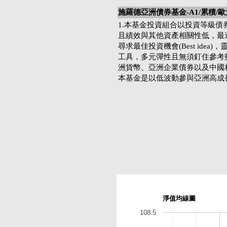
施羅德亞洲債券基金-A1/累積/
1.本基金投資組合以投資等級
且績效與其他資產相關性低，最
尋求最佳投資機會(Best ide
工具，多元彈性且無須釘住參考
洲貨幣、亞洲企業債券以及中國
本基金是以低波動參與亞洲高成
淨值均線圖
108.5