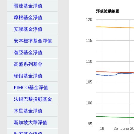
晉達基金淨值
淨值波動線圖
摩根基金淨值
120
安聯基金淨值
115
安本標準基金淨值
瀚亞基金淨值
110
高盛系列基金
瑞銀基金淨值
105
PIMCO基金淨值
法銀巴黎投顧基金
100
木星基金淨值
新加坡大華淨值
95
18
25
June 2