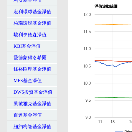
利安基金淨值
淨值波動線圖
宏利環球基金淨值
12.0
柏瑞環球基金淨值
11.5
駿利亨德森淨值
KBI基金淨值
11.0
愛德蒙得洛希爾
10.5
鋒裕匯理基金淨值
MFS基金淨值
10.0
DWS投資基金淨值
9.5
凱敏雅克基金淨值
百達基金淨值
9.0
11
18
J
紐約梅隆基金淨值
Pric