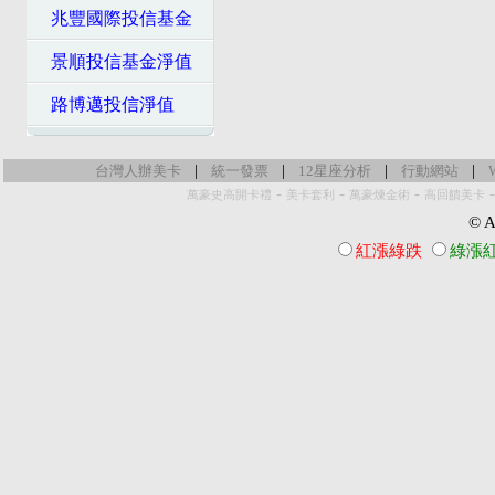
兆豐國際投信基金
景順投信基金淨值
路博邁投信淨值
|
|
|
|
台灣人辦美卡
統一發票
12星座分析
行動網站
-
-
-
萬豪史高開卡禮
美卡套利
萬豪煉金術
高回饋美卡
© Al
紅漲綠跌
綠漲