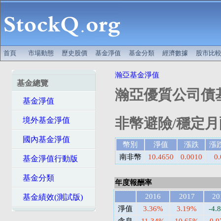
首頁
市場動態
歷史股價
基金淨值
基金分類
經濟數據
股市比
瀚亞基金淨值
基金總覽
瀚亞優質公司債基金
基金淨值
非幣避險/穩定月配
境外基金淨值
國內基金淨值
幣別
淨值
漲跌
漲
南非幣
10.4650
0.0010
0
基金淨值行動版
基金分類
年度報酬率
2016
2017
20
基金績效(測試版)
淨值
3.36%
3.19%
-4.