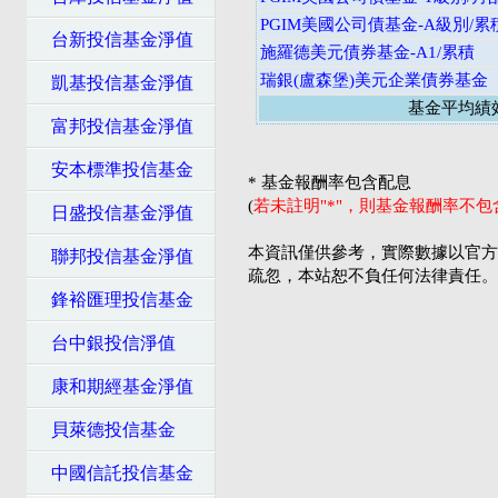
PGIM美國公司債基金-A級別/累
台新投信基金淨值
施羅德美元債券基金-A1/累積
瑞銀(盧森堡)美元企業債券基金
凱基投信基金淨值
基金平均績
富邦投信基金淨值
安本標準投信基金
* 基金報酬率包含配息
(
若未註明"*"，則基金報酬率不
日盛投信基金淨值
本資訊僅供參考，實際數據以官方
聯邦投信基金淨值
疏忽，本站恕不負任何法律責任。
鋒裕匯理投信基金
台中銀投信淨值
康和期經基金淨值
貝萊德投信基金
中國信託投信基金