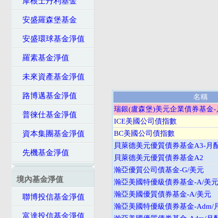
摩根士丹利基金
安盛羅森堡基金
安盛環球基金淨值
羅素基金淨值
未來資產基金淨值
路博邁基金淨值
名稱
瑞銀(盧森堡)美元企業債券基金
普徠仕基金淨值
ICE美國公司債指數
資本集團基金淨值
BC美國公司債指數
貝萊德美元優質債券基金A3-月
先機基金淨值
貝萊德美元優質債券基金A2
瀚亞優質公司債基金-G/美元
境內基金淨值
瀚亞美國特優級債券基金-A/美
瀚亞美國優質債券基金-A/美元
聯博投信基金淨值
瀚亞美國特優級債券基金-Adm/
富達投信基金淨值