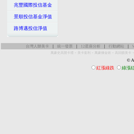
兆豐國際投信基金
景順投信基金淨值
路博邁投信淨值
|
|
|
|
台灣人辦美卡
統一發票
12星座分析
行動網站
-
-
-
萬豪史高開卡禮
美卡套利
萬豪煉金術
高回饋美卡
© Al
紅漲綠跌
綠漲