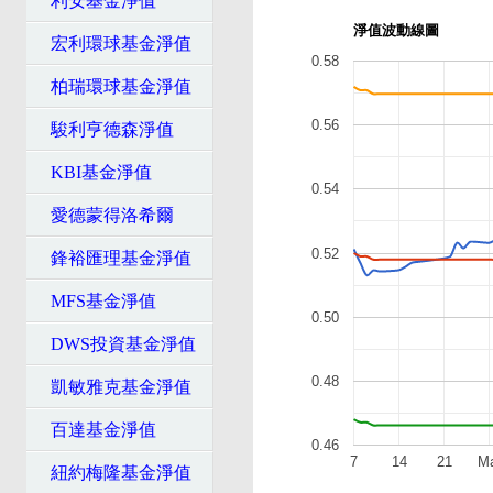
利安基金淨值
淨值波動線圖
宏利環球基金淨值
0.58
柏瑞環球基金淨值
0.56
駿利亨德森淨值
KBI基金淨值
0.54
愛德蒙得洛希爾
0.52
鋒裕匯理基金淨值
MFS基金淨值
0.50
DWS投資基金淨值
0.48
凱敏雅克基金淨值
百達基金淨值
0.46
7
14
21
Ma
紐約梅隆基金淨值