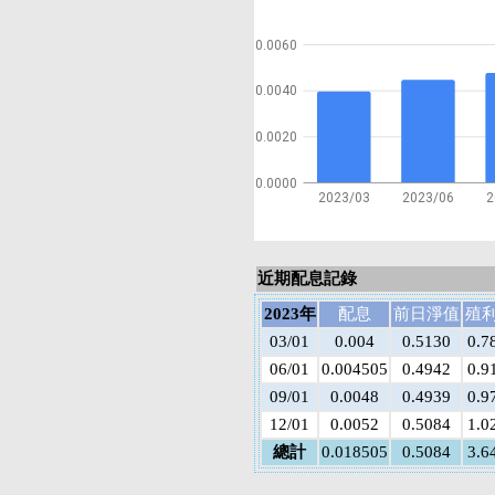
0.0060
0.0040
0.0020
0.0000
2023/03
2023/06
2
近期配息記錄
2023年
配息
前日淨值
殖
03/01
0.004
0.5130
0.7
06/01
0.004505
0.4942
0.9
09/01
0.0048
0.4939
0.9
12/01
0.0052
0.5084
1.0
總計
0.018505
0.5084
3.6