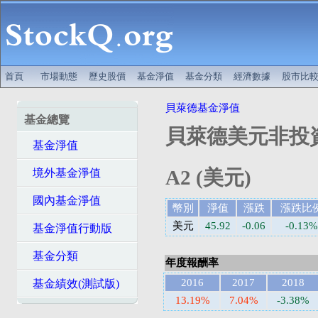
首頁
市場動態
歷史股價
基金淨值
基金分類
經濟數據
股市比
貝萊德基金淨值
基金總覽
貝萊德美元非投
基金淨值
A2 (美元)
境外基金淨值
國內基金淨值
幣別
淨值
漲跌
漲跌比
美元
45.92
-0.06
-0.13%
基金淨值行動版
基金分類
年度報酬率
2016
2017
2018
基金績效(測試版)
13.19%
7.04%
-3.38%