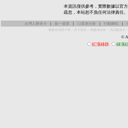
本資訊僅供參考，實際數據以官方
疏忽，本站恕不負任何法律責任。
|
|
|
|
台灣人辦美卡
統一發票
12星座分析
行動網站
-
-
-
萬豪史高開卡禮
美卡套利
萬豪煉金術
高回饋美卡
© Al
紅漲綠跌
綠漲