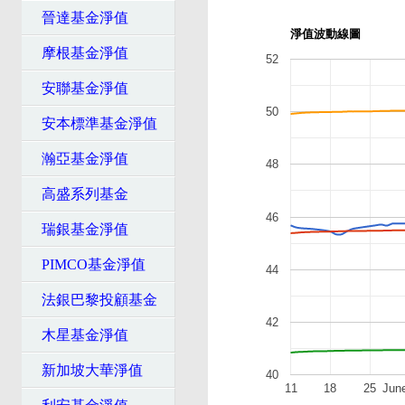
晉達基金淨值
淨值波動線圖
摩根基金淨值
52
安聯基金淨值
50
安本標準基金淨值
瀚亞基金淨值
48
高盛系列基金
46
瑞銀基金淨值
PIMCO基金淨值
44
法銀巴黎投顧基金
42
木星基金淨值
新加坡大華淨值
40
11
18
25
Jun