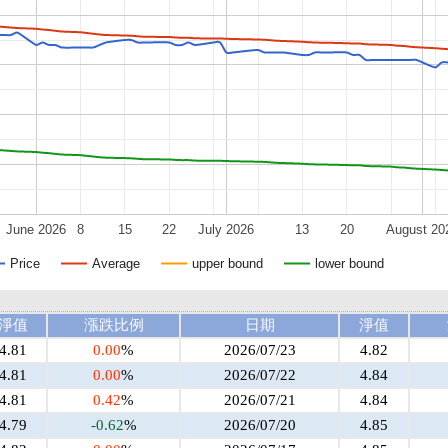
June 2026
8
15
22
July 2026
13
20
August 20
Price
Average
upper bound
lower bound
淨值
漲跌比例
日期
淨值
4.81
0.00
%
2026/07/23
4.82
4.81
0.00
%
2026/07/22
4.84
4.81
0.42
%
2026/07/21
4.84
4.79
-0.62
%
2026/07/20
4.85