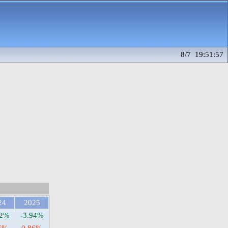
8/7 19:51:57
24
2025
62%
-3.94%