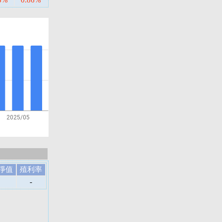
5%
0.86%
2025/05
淨值
殖利率
-