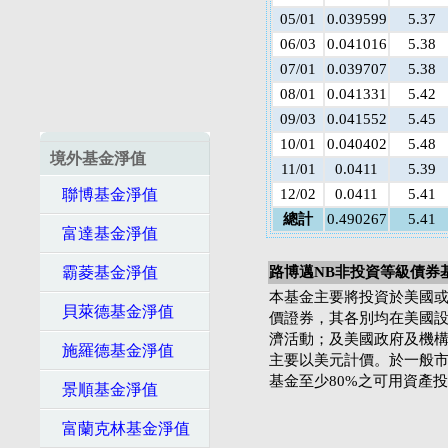
05/01
0.039599
5.37
06/03
0.041016
5.38
07/01
0.039707
5.38
08/01
0.041331
5.42
09/03
0.041552
5.45
10/01
0.040402
5.48
境外基金淨值
11/01
0.0411
5.39
聯博基金淨值
12/02
0.0411
5.41
總計
0.490267
5.41
富達基金淨值
霸菱基金淨值
路博邁NB非投資等級債券基
本基金主要將投資於美國
貝萊德基金淨值
價證券，其各別均在美國
濟活動；及美國政府及機
施羅德基金淨值
主要以美元計價。於一般
基金至少80%之可用資產
景順基金淨值
富蘭克林基金淨值