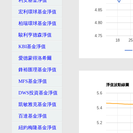
利安基金淨值
4.85
宏利環球基金淨值
4.80
柏瑞環球基金淨值
駿利亨德森淨值
4.75
18
25
KBI基金淨值
愛德蒙得洛希爾
鋒裕匯理基金淨值
MFS基金淨值
淨值波動線圖
DWS投資基金淨值
5.6
凱敏雅克基金淨值
5.4
百達基金淨值
5.2
紐約梅隆基金淨值