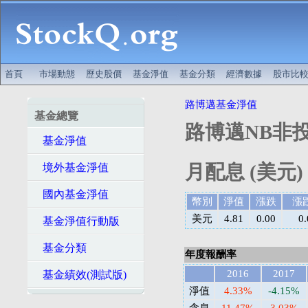
首頁
市場動態
歷史股價
基金淨值
基金分類
經濟數據
股市比
路博邁基金淨值
基金總覽
路博邁NB非投
基金淨值
月配息 (美元)
境外基金淨值
國內基金淨值
幣別
淨值
漲跌
漲
美元
4.81
0.00
0
基金淨值行動版
基金分類
年度報酬率
2016
2017
基金績效(測試版)
淨值
4.33%
-4.15%