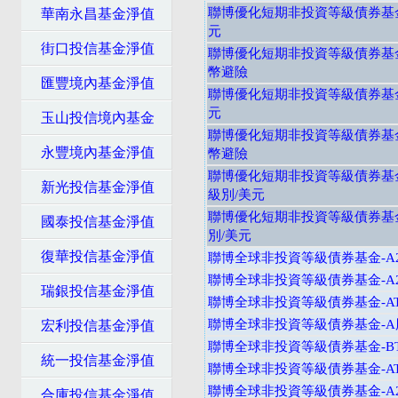
聯博優化短期非投資等級債券基金-
華南永昌基金淨值
元
街口投信基金淨值
聯博優化短期非投資等級債券基金-
幣避險
匯豐境內基金淨值
聯博優化短期非投資等級債券基金-
元
玉山投信境內基金
聯博優化短期非投資等級債券基金-
永豐境內基金淨值
幣避險
聯博優化短期非投資等級債券基金-
新光投信基金淨值
級別/美元
聯博優化短期非投資等級債券基金-
國泰投信基金淨值
別/美元
復華投信基金淨值
聯博全球非投資等級債券基金-A
聯博全球非投資等級債券基金-A
瑞銀投信基金淨值
聯博全球非投資等級債券基金-AT
聯博全球非投資等級債券基金-A
宏利投信基金淨值
聯博全球非投資等級債券基金-B
統一投信基金淨值
聯博全球非投資等級債券基金-AT
聯博全球非投資等級債券基金-A
合庫投信基金淨值