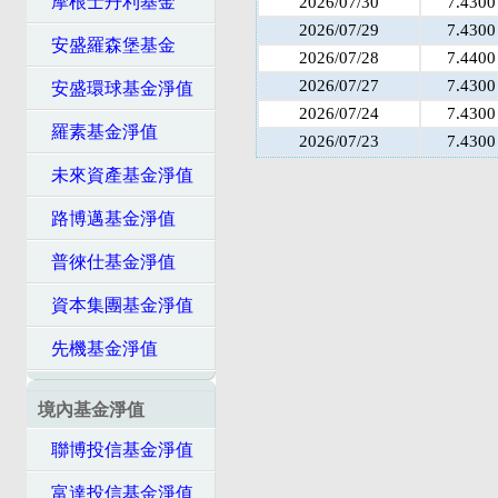
摩根士丹利基金
2026/07/30
7.4300
2026/07/29
7.4300
安盛羅森堡基金
2026/07/28
7.4400
2026/07/27
7.4300
安盛環球基金淨值
2026/07/24
7.4300
羅素基金淨值
2026/07/23
7.4300
未來資產基金淨值
路博邁基金淨值
普徠仕基金淨值
資本集團基金淨值
先機基金淨值
境內基金淨值
聯博投信基金淨值
富達投信基金淨值