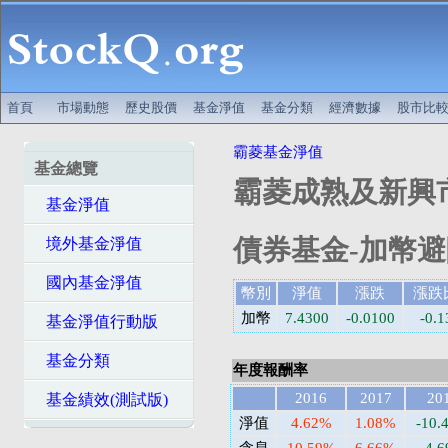
首頁
市場動態
歷史股價
基金淨值
基金分類
經濟數據
股市比
霸菱基金淨值
基金總覽
霸菱成熟及新興
基金淨值
債券基金-加幣避險
境外基金淨值
國內基金淨值
幣別
淨值
漲跌
漲跌
加幣
7.4300
-0.0100
-0.
基金淨值行動版
基金分類
年度報酬率
2016
2017
20
基金績效(測試版)
淨值
4.62%
1.08%
-10.