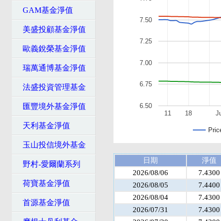
GAM基金淨值
7.50
美盛投顧基金淨值
7.25
歐義銳榮基金淨值
7.00
瑞萬通博基金淨值
6.75
法盛投資管理基金
匯豐境外基金淨值
6.50
11
18
J
天利基金淨值
Pric
玉山投信境外基金
日期
淨值
野村-愛爾蘭系列
2026/08/06
7.4300
荷寶基金淨值
2026/08/05
7.4400
2026/08/04
7.4300
首源基金淨值
2026/07/31
7.4300