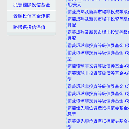
兆豐國際投信基金
配/美元
霸菱成熟及新興市場非投資等級債
景順投信基金淨值
霸菱成熟及新興市場非投資等級債
月配
路博邁投信淨值
霸菱成熟及新興市場非投資等級債
月配
霸菱環球非投資等級債券基金-F
霸菱環球非投資等級債券基金-
型
霸菱環球非投資等級債券基金-
霸菱環球非投資等級債券基金-
型
霸菱環球非投資等級債券基金-
霸菱環球非投資等級債券基金-
霸菱環球非投資等級債券基金-
霸菱優先順位資產抵押債券基金
息型
霸菱優先順位資產抵押債券基金
型