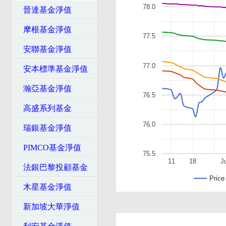
78.0
晉達基金淨值
摩根基金淨值
77.5
安聯基金淨值
77.0
安本標準基金淨值
瀚亞基金淨值
76.5
高盛系列基金
76.0
瑞銀基金淨值
PIMCO基金淨值
75.5
11
18
J
法銀巴黎投顧基金
Price
木星基金淨值
新加坡大華淨值