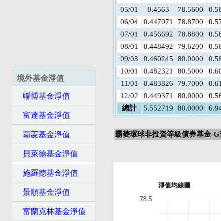
05/01
0.4563
78.5600
0.5
06/04
0.447071
78.8700
0.5
07/01
0.456692
78.8800
0.5
08/01
0.448492
79.6200
0.5
09/03
0.460245
80.0000
0.5
10/01
0.482321
80.5000
0.6
境外基金淨值
11/01
0.483826
79.7000
0.6
聯博基金淨值
12/02
0.449371
80.0000
0.5
總計
5.552719
80.0000
6.9
富達基金淨值
霸菱基金淨值
霸菱環球非投資等級債券基金-
貝萊德基金淨值
施羅德基金淨值
淨值均線圖
景順基金淨值
78.5
富蘭克林基金淨值