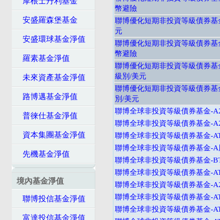
摩根士丹利基金
幣避險
安盛羅森堡基金
聯博優化短期非投資等級債券基金-
元
安盛環球基金淨值
聯博優化短期非投資等級債券基金-
幣避險
羅素基金淨值
聯博優化短期非投資等級債券基金-
級別/美元
未來資產基金淨值
聯博優化短期非投資等級債券基金-
路博邁基金淨值
別/美元
聯博全球非投資等級債券基金-A
普徠仕基金淨值
聯博全球非投資等級債券基金-A
資本集團基金淨值
聯博全球非投資等級債券基金-AT
聯博全球非投資等級債券基金-A
先機基金淨值
聯博全球非投資等級債券基金-B
聯博全球非投資等級債券基金-AT
境內基金淨值
聯博全球非投資等級債券基金-A
聯博全球非投資等級債券基金-A
聯博投信基金淨值
聯博全球非投資等級債券基金-A
富達投信基金淨值