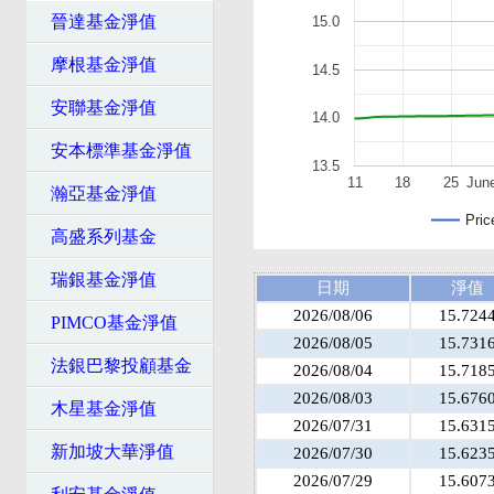
晉達基金淨值
15.0
摩根基金淨值
14.5
安聯基金淨值
14.0
安本標準基金淨值
13.5
11
18
25
Jun
瀚亞基金淨值
Pric
高盛系列基金
瑞銀基金淨值
日期
淨值
2026/08/06
15.724
PIMCO基金淨值
2026/08/05
15.731
法銀巴黎投顧基金
2026/08/04
15.718
2026/08/03
15.676
木星基金淨值
2026/07/31
15.631
新加坡大華淨值
2026/07/30
15.623
2026/07/29
15.607