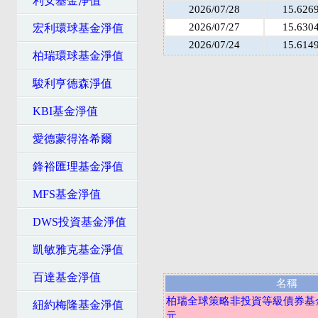
利安基金淨值
2026/07/28
15.626
2026/07/27
15.630
宏利環球基金淨值
2026/07/24
15.614
柏瑞環球基金淨值
駿利亨德森淨值
KBI基金淨值
愛德蒙得洛希爾
鋒裕匯理基金淨值
MFS基金淨值
DWS投資基金淨值
凱敏雅克基金淨值
百達基金淨值
名稱
柏瑞全球策略非投資等級債券基金
紐約梅隆基金淨值
元