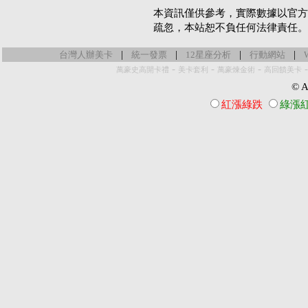
本資訊僅供參考，實際數據以官方
疏忽，本站恕不負任何法律責任。
|
|
|
|
台灣人辦美卡
統一發票
12星座分析
行動網站
-
-
-
萬豪史高開卡禮
美卡套利
萬豪煉金術
高回饋美卡
© Al
紅漲綠跌
綠漲