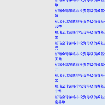
柏瑞全球策略非投資等級債券基金
幣
柏瑞全球策略非投資等級債券基金
幣
柏瑞全球策略非投資等級債券基金-
台幣
柏瑞全球策略非投資等級債券基金
幣
柏瑞全球策略非投資等級債券基金
元
柏瑞全球策略非投資等級債券基金-
美元
柏瑞全球策略非投資等級債券基金
元
柏瑞全球策略非投資等級債券基金
幣
柏瑞全球策略非投資等級債券基金
非幣
柏瑞全球策略非投資等級債券基金-
南非幣