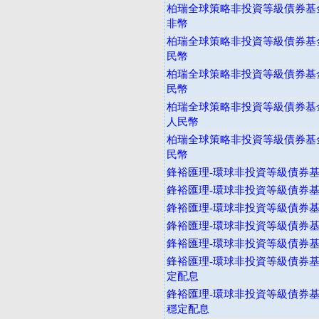
柏瑞全球策略非投資等級債券基金
非幣
柏瑞全球策略非投資等級債券基金
民幣
柏瑞全球策略非投資等級債券基金
民幣
柏瑞全球策略非投資等級債券基金-
人民幣
柏瑞全球策略非投資等級債券基金
民幣
鋒裕匯理-環球非投資等級債券基金
鋒裕匯理-環球非投資等級債券基金
鋒裕匯理-環球非投資等級債券基金
鋒裕匯理-環球非投資等級債券基金
鋒裕匯理-環球非投資等級債券基金
鋒裕匯理-環球非投資等級債券基
定配息
鋒裕匯理-環球非投資等級債券基
穩定配息