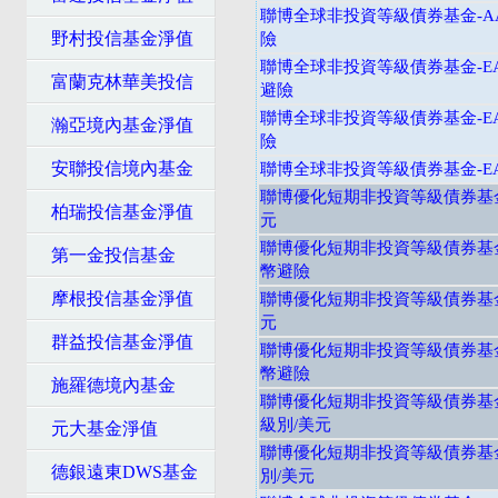
聯博全球非投資等級債券基金-A
野村投信基金淨值
險
聯博全球非投資等級債券基金-EA
富蘭克林華美投信
避險
聯博全球非投資等級債券基金-EA
瀚亞境內基金淨值
險
安聯投信境內基金
聯博全球非投資等級債券基金-EA
聯博優化短期非投資等級債券基金-
柏瑞投信基金淨值
元
聯博優化短期非投資等級債券基金-
第一金投信基金
幣避險
摩根投信基金淨值
聯博優化短期非投資等級債券基金-
元
群益投信基金淨值
聯博優化短期非投資等級債券基金-
幣避險
施羅德境內基金
聯博優化短期非投資等級債券基金-
級別/美元
元大基金淨值
聯博優化短期非投資等級債券基金-
德銀遠東DWS基金
別/美元