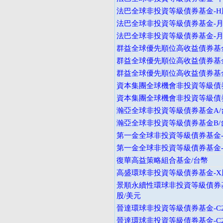
法巴全球非投資等級債券基金-H
法巴全球非投資等級債券基金-月
法巴全球非投資等級債券基金-月
群益全球優先順位高收益債券基金
群益全球優先順位高收益債券基金
群益全球優先順位高收益債券基金
資本集團全球機會非投資等級債券
資本集團全球機會非投資等級債券
瀚亞全球非投資等級債券基金A/
瀚亞全球非投資等級債券基金B/
第一金全球非投資等級債券基金-
第一金全球非投資等級債券基金-
復華高益策略組合基金/台幣
高盛環球非投資等級債券基金-X
景順永續性環球非投資等級債券基
股/美元
晉達環球非投資等級債券基金-C2
晉達環球非投資等級債券基金-C2