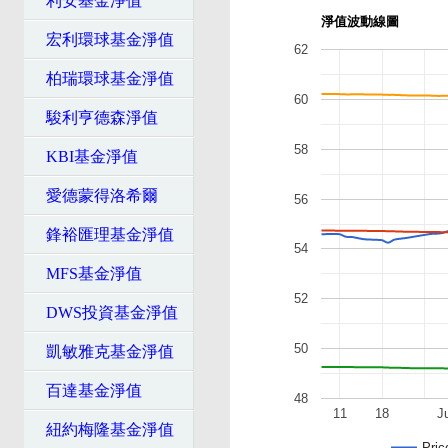
利安基金淨值
淨值波動線圖
宏利環球基金淨值
62
柏瑞環球基金淨值
60
駿利亨德森淨值
58
KBI基金淨值
愛德蒙得洛希爾
56
鋒裕匯理基金淨值
54
MFS基金淨值
52
DWS投資基金淨值
50
凱敏雅克基金淨值
百達基金淨值
48
11
18
J
紐約梅隆基金淨值
Pric