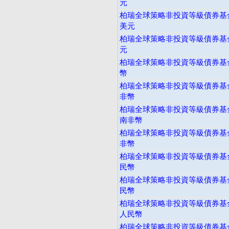
元
柏瑞全球策略非投資等級債券基金-
美元
柏瑞全球策略非投資等級債券基金
元
柏瑞全球策略非投資等級債券基金
幣
柏瑞全球策略非投資等級債券基金
非幣
柏瑞全球策略非投資等級債券基金-
南非幣
柏瑞全球策略非投資等級債券基金
非幣
柏瑞全球策略非投資等級債券基金
民幣
柏瑞全球策略非投資等級債券基金
民幣
柏瑞全球策略非投資等級債券基金-
人民幣
柏瑞全球策略非投資等級債券基金