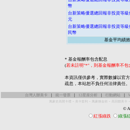
幣
台新策略優選總回報非投資等級債
元
台新策略優選總回報非投資等級債
民幣
基金平均績
* 基金報酬率包含配息
(
若未註明"*"，則基金報酬率不
本資訊僅供參考，實際數據以官方
疏忽，本站恕不負任何法律責任。
|
|
|
|
台灣人辦美卡
統一發票
12星座分析
行動網站
-
-
-
萬豪史高開卡禮
美卡套利
萬豪煉金術
高回饋美卡
© Al
紅漲綠跌
綠漲