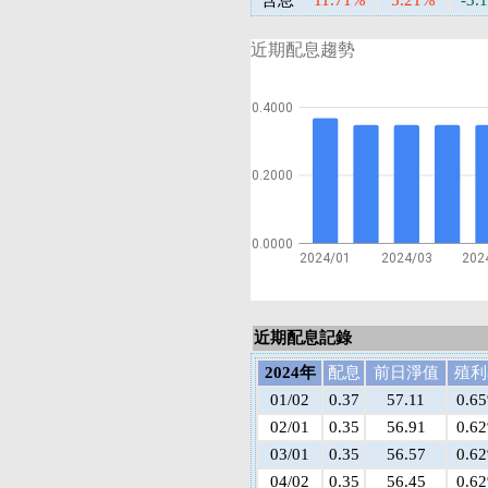
含息
11.71%
5.21%
-3.
近期配息趨勢
0.4000
0.2000
0.0000
2024/01
2024/03
202
近期配息記錄
2024年
配息
前日淨值
殖利
01/02
0.37
57.11
0.6
02/01
0.35
56.91
0.6
03/01
0.35
56.57
0.6
04/02
0.35
56.45
0.6