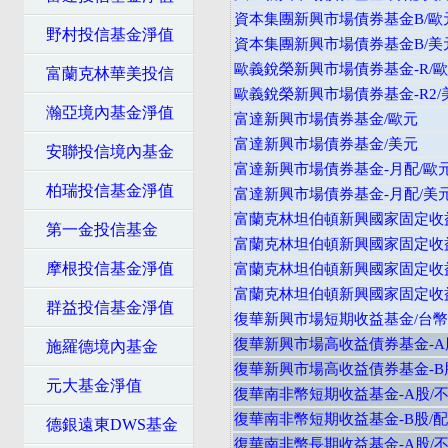
資本集團新興市場債券基金B/歐
野村投信基金淨值
資本集團新興市場債券基金B/美
歐義銳榮新興市場債券基金-R/
富蘭克林華美投信
歐義銳榮新興市場債券基金-R2/
瀚亞境內基金淨值
富達新興市場債券基金/歐元
富達新興市場債券基金/美元
安聯投信境內基金
富達新興市場債券基金-月配/歐
柏瑞投信基金淨值
富達新興市場債券基金-月配/美
富蘭克林坦伯頓新興國家固定收益
第一金投信基金
富蘭克林坦伯頓新興國家固定收益
摩根投信基金淨值
富蘭克林坦伯頓新興國家固定收益
富蘭克林坦伯頓新興國家固定收益
群益投信基金淨值
復華新興市場短期收益基金/台幣
復華新興市場高收益債券基金-A
施羅德境內基金
復華新興市場高收益債券基金-B股
元大基金淨值
復華南非幣短期收益基金-A股/
復華南非幣短期收益基金-B股/
德銀遠東DWS基金
復華南非幣長期收益基金-A股/