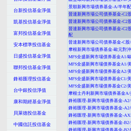
景順新興市場債券基金-A/半年配
台新投信基金淨值
晉達新興市場公司債券基金-C2股
晉達新興市場公司債券基金-C2股
凱基投信基金淨值
晉達新興市場公司債券基金-C2股
富邦投信基金淨值
配
晉達新興市場公司債券基金-C股/
安本標準投信基金
摩根新興市場債券基金-歐元對
日盛投信基金淨值
MFS全盛新興市場債券基金A1/
MFS全盛新興市場債券基金A1/
聯邦投信基金淨值
MFS全盛新興市場債券基金A2/
鋒裕匯理投信基金
MFS全盛新興市場債券基金C1/
MFS全盛新興市場債券基金C2/
台中銀投信淨值
摩根士丹利新興市場債券基金A/
鋒裕匯理-新興市場債券基金-A2
康和期經基金淨值
鋒裕匯理-新興市場債券基金-A2
貝萊德投信基金
鋒裕匯理-新興市場債券基金-AX
鋒裕匯理-新興市場債券基金-B2
中國信託投信基金
鋒裕匯理-新興市場債券基金-B2