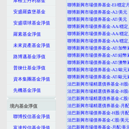
摩根士丹利基金
聯博新興市場債券基金-EI/穩定
安盛羅森堡基金
聯博新興市場債券基金-A2/美元
聯博新興市場債券基金-AT/美元
安盛環球基金淨值
聯博新興市場債券基金-AA/穩定
聯博新興市場債券基金-AA/穩定
羅素基金淨值
聯博新興市場債券基金-AA/穩定
未來資產基金淨值
聯博新興市場債券基金-AT/加幣
聯博新興市場債券基金-AT/紐幣
路博邁基金淨值
聯博新興市場債券基金-AT/澳幣
普徠仕基金淨值
聯博新興市場債券基金-A2/歐元
聯博新興市場債券基金-AT/歐元
資本集團基金淨值
法巴新興市場精選債券基金-H股
先機基金淨值
法巴新興市場精選債券基金-H股/
法巴新興市場精選債券基金-C股
法巴新興市場精選債券基金-月配
境內基金淨值
法巴新興市場債券基金-H股/月配
聯博投信基金淨值
法巴新興市場債券基金-C股/美元
法巴新興市場債券基金-月配/美
富達投信基金淨值