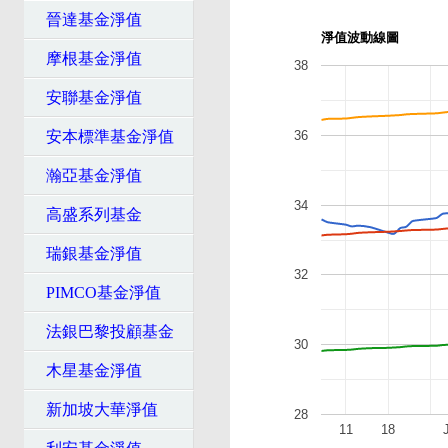
晉達基金淨值
淨值波動線圖
摩根基金淨值
38
安聯基金淨值
36
安本標準基金淨值
瀚亞基金淨值
34
高盛系列基金
瑞銀基金淨值
32
PIMCO基金淨值
法銀巴黎投顧基金
30
木星基金淨值
新加坡大華淨值
28
11
18