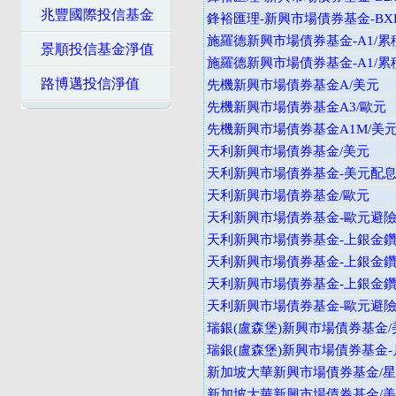
兆豐國際投信基金
鋒裕匯理-新興市場債券基金-BX
施羅德新興市場債券基金-A1/累
景順投信基金淨值
施羅德新興市場債券基金-A1/累
路博邁投信淨值
先機新興市場債券基金A/美元
先機新興市場債券基金A3/歐元
先機新興市場債券基金A1M/美
天利新興市場債券基金/美元
天利新興市場債券基金-美元配
天利新興市場債券基金/歐元
天利新興市場債券基金-歐元避
天利新興市場債券基金-上銀金鑽
天利新興市場債券基金-上銀金鑽
天利新興市場債券基金-上銀金鑽
天利新興市場債券基金-歐元避
瑞銀(盧森堡)新興市場債券基金/
瑞銀(盧森堡)新興市場債券基金-
新加坡大華新興市場債券基金/
新加坡大華新興市場債券基金/