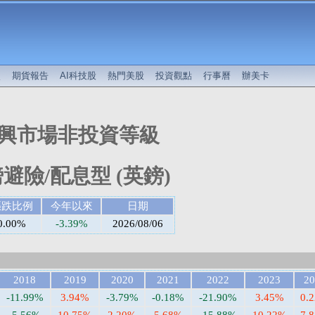
較
期貨報告
AI科技股
熱門美股
投資觀點
行事曆
辦美卡
興市場非投資等級
避險/配息型 (英鎊)
漲跌比例
今年以來
日期
0.00%
-3.39%
2026/08/06
2018
2019
2020
2021
2022
2023
20
-11.99%
3.94%
-3.79%
-0.18%
-21.90%
3.45%
0.