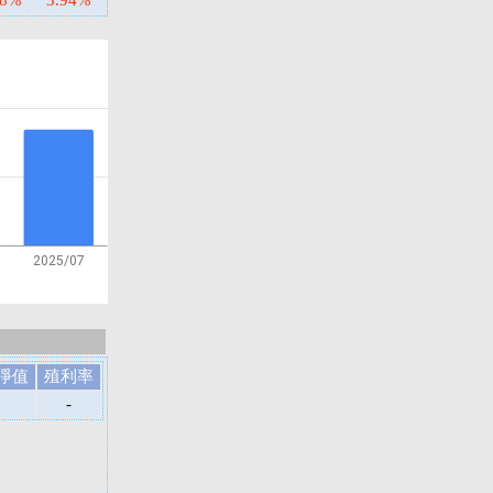
88%
3.94%
2025/07
淨值
殖利率
-