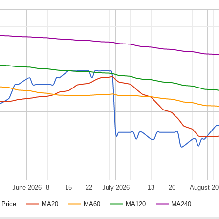
June 2026
8
15
22
July 2026
13
20
August 20
Price
MA20
MA60
MA120
MA240