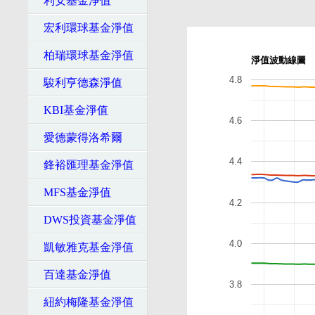
利安基金淨值
宏利環球基金淨值
柏瑞環球基金淨值
淨值波動線圖
4.8
駿利亨德森淨值
KBI基金淨值
4.6
愛德蒙得洛希爾
4.4
鋒裕匯理基金淨值
MFS基金淨值
4.2
DWS投資基金淨值
4.0
凱敏雅克基金淨值
百達基金淨值
3.8
紐約梅隆基金淨值