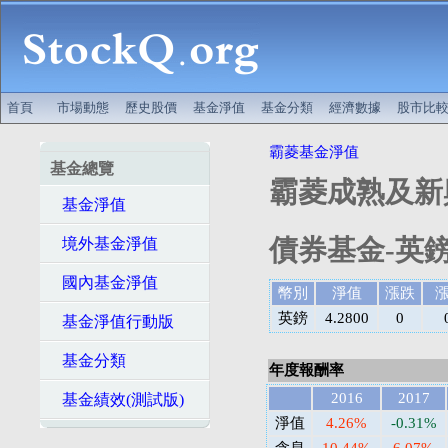
首頁
市場動態
歷史股價
基金淨值
基金分類
經濟數據
股市比
霸菱基金淨值
基金總覽
霸菱成熟及新
基金淨值
債券基金-英鎊
境外基金淨值
國內基金淨值
幣別
淨值
漲跌
英鎊
4.2800
0
基金淨值行動版
基金分類
年度報酬率
2016
2017
基金績效(測試版)
淨值
4.26%
-0.31%