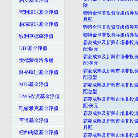
利安基金淨值
險
宏利環球基金淨值
聯博全球非投資等級債券基金
月配
柏瑞環球基金淨值
聯博全球非投資等級債券基金
聯博全球非投資等級債券基金
駿利亨德森淨值
霸菱成熟及新興市場非投資
KBI基金淨值
配/歐元
霸菱成熟及新興市場非投資
愛德蒙得洛希爾
配/美元
霸菱成熟及新興市場非投資
鋒裕匯理基金淨值
配息型
MFS基金淨值
霸菱成熟及新興市場非投資
配息型
DWS投資基金淨值
霸菱成熟及新興市場非投資
配/美元
凱敏雅克基金淨值
霸菱成熟及新興市場非投資
百達基金淨值
霸菱成熟及新興市場非投資
月配
紐約梅隆基金淨值
霸菱成熟及新興市場非投資