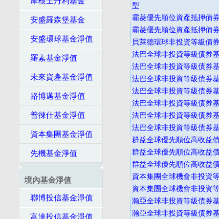
摩根士丹利基金
型
霸菱優先順位資產抵押債券
安盛羅森堡基金
霸菱優先順位資產抵押債券
安盛環球基金淨值
貝萊德環球非投資等級債券
法巴全球非投資等級債券基
羅素基金淨值
法巴全球非投資等級債券基金
未來資產基金淨值
法巴全球非投資等級債券基
法巴全球非投資等級債券基金
路博邁基金淨值
法巴全球非投資等級債券基
普徠仕基金淨值
法巴全球非投資等級債券基金
法巴全球非投資等級債券基
資本集團基金淨值
群益全球優先順位高收益債
群益全球優先順位高收益債
先機基金淨值
群益全球優先順位高收益債
資本集團全球機會非投資等
境內基金淨值
資本集團全球機會非投資等
聯博投信基金淨值
瀚亞全球非投資等級債券基
瀚亞全球非投資等級債券基
富達投信基金淨值