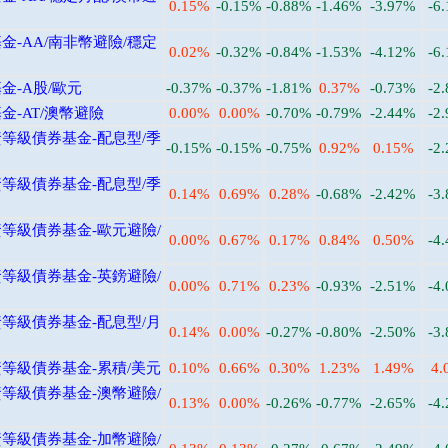
0.15%
-0.15%
-0.88%
-1.46%
-3.97%
-6
-AA/南非幣避險/穩定
0.02%
-0.32%
-0.84%
-1.53%
-4.12%
-6
-A股/歐元
-0.37%
-0.37%
-1.81%
0.37%
-0.73%
-2
-AT/澳幣避險
0.00%
0.00%
-0.70%
-0.79%
-2.44%
-2
等級債券基金-配息型/季
-0.15%
-0.15%
-0.75%
0.92%
0.15%
-2
等級債券基金-配息型/季
0.14%
0.69%
0.28%
-0.68%
-2.42%
-3
等級債券基金-歐元避險/
0.00%
0.67%
0.17%
0.84%
0.50%
-4
等級債券基金-英鎊避險/
0.00%
0.71%
0.23%
-0.93%
-2.51%
-4
等級債券基金-配息型/月
0.14%
0.00%
-0.27%
-0.80%
-2.50%
-3
等級債券基金-累積/美元
0.10%
0.66%
0.30%
1.23%
1.49%
4.
等級債券基金-澳幣避險/
0.13%
0.00%
-0.26%
-0.77%
-2.65%
-4
等級債券基金-加幣避險/