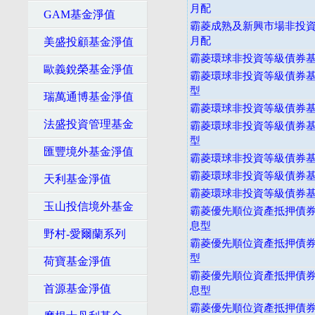
月配
GAM基金淨值
霸菱成熟及新興市場非投資
月配
美盛投顧基金淨值
霸菱環球非投資等級債券基
歐義銳榮基金淨值
霸菱環球非投資等級債券基
型
瑞萬通博基金淨值
霸菱環球非投資等級債券基
法盛投資管理基金
霸菱環球非投資等級債券基
型
匯豐境外基金淨值
霸菱環球非投資等級債券基
霸菱環球非投資等級債券基
天利基金淨值
霸菱環球非投資等級債券基
玉山投信境外基金
霸菱優先順位資產抵押債券
息型
野村-愛爾蘭系列
霸菱優先順位資產抵押債券
型
荷寶基金淨值
霸菱優先順位資產抵押債券
首源基金淨值
息型
霸菱優先順位資產抵押債券