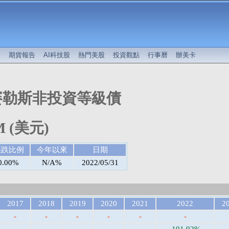
較
期貨報告
AI科技股
熱門美股
投資觀點
行事曆
辦美卡
賽勒斯非投資等級債
 (美元)
漲跌比例
今年以來
日期
0.00%
N/A%
2022/05/31
2017
2018
2019
2020
2021
2022
2
-
-
-
-
-
-