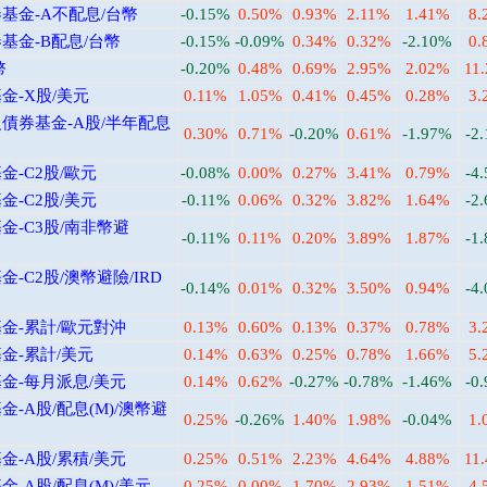
基金-A不配息/台幣
-0.15%
0.50%
0.93%
2.11%
1.41%
8.
基金-B配息/台幣
-0.15%
-0.09%
0.34%
0.32%
-2.10%
0.
幣
-0.20%
0.48%
0.69%
2.95%
2.02%
11
-X股/美元
0.11%
1.05%
0.41%
0.45%
0.28%
3.
債券基金-A股/半年配息
0.30%
0.71%
-0.20%
0.61%
-1.97%
-2
-C2股/歐元
-0.08%
0.00%
0.27%
3.41%
0.79%
-4
-C2股/美元
-0.11%
0.06%
0.32%
3.82%
1.64%
-2
-C3股/南非幣避
-0.11%
0.11%
0.20%
3.89%
1.87%
-1
C2股/澳幣避險/IRD
-0.14%
0.01%
0.32%
3.50%
0.94%
-4
金-累計/歐元對沖
0.13%
0.60%
0.13%
0.37%
0.78%
3.
金-累計/美元
0.14%
0.63%
0.25%
0.78%
1.66%
5.
金-每月派息/美元
0.14%
0.62%
-0.27%
-0.78%
-1.46%
-0
-A股/配息(M)/澳幣避
0.25%
-0.26%
1.40%
1.98%
-0.04%
1.
-A股/累積/美元
0.25%
0.51%
2.23%
4.64%
4.88%
11
A股/配息(M)/美元
0.25%
0.00%
1.70%
2.93%
1.51%
4.