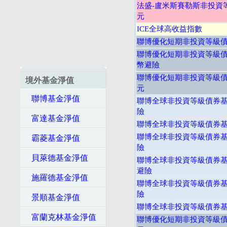
法盛-盧米斯賽勒斯非投資等級
元
ICE全球高收益指數
聯博優化短期非投資等級債券
聯博優化短期非投資等級債券
幣避險
聯博優化短期非投資等級債券
境外基金淨值
元
聯博基金淨值
聯博全球非投資等級債券基金
險
富達基金淨值
聯博全球非投資等級債券基金
聯博全球非投資等級債券基金
霸菱基金淨值
險
貝萊德基金淨值
聯博全球非投資等級債券基金
避險
施羅德基金淨值
聯博全球非投資等級債券基金
險
景順基金淨值
聯博全球非投資等級債券基金
富蘭克林基金淨值
聯博優化短期非投資等級債券