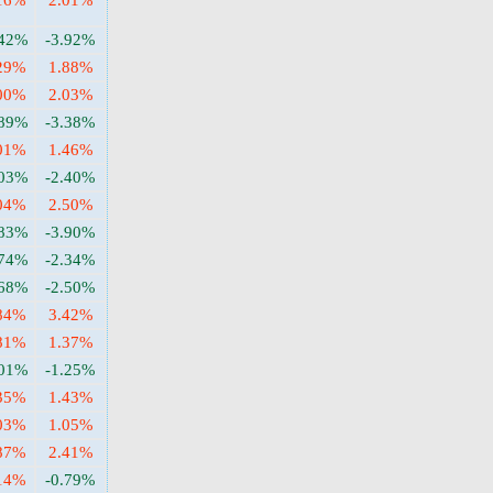
16%
2.01%
.42%
-3.92%
29%
1.88%
00%
2.03%
.89%
-3.38%
01%
1.46%
.03%
-2.40%
04%
2.50%
.83%
-3.90%
.74%
-2.34%
.68%
-2.50%
84%
3.42%
81%
1.37%
.01%
-1.25%
35%
1.43%
03%
1.05%
87%
2.41%
14%
-0.79%