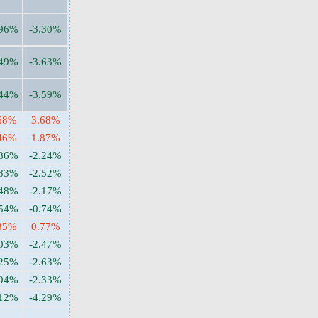
.96%
-3.30%
.49%
-3.63%
.44%
-3.59%
68%
3.68%
46%
1.87%
.86%
-2.24%
.83%
-2.52%
.48%
-2.17%
.54%
-0.74%
35%
0.77%
.03%
-2.47%
.25%
-2.63%
.94%
-2.33%
.12%
-4.29%